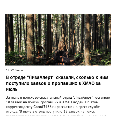
дневного пребывания действуют 16 различных программ,
включающих спорт, изучение быта народов России, а также
мероприятия по безопасности, культурной и патриотической
направленности. Мы видим, что дети довольны. За весь летний
период серьёзных нареканий и нарушений не
зафиксировано», — резюмировал он.
19:52 Вчера
В отряде "ЛизаАлерт" сказали, сколько к ним
поступило заявок о пропавших в ХМАО за
июль
За июль в поисково-спасательный отряд "ЛизаАлерт" поступило
18 заявок на поиски пропавших в ХМАО людей. Об этом
корреспонденту Gorod3466.ru рассказали в пресс-службе
отряда. "В июле в отряд поступило 18 заявок на поиск