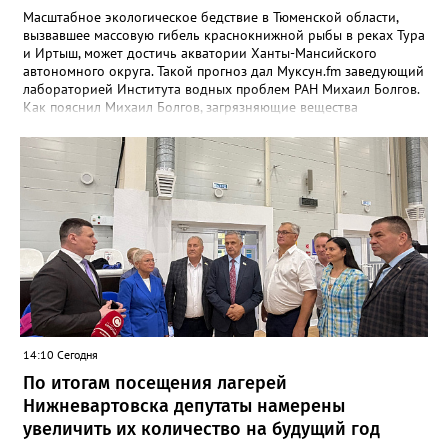
Масштабное экологическое бедствие в Тюменской области,
вызвавшее массовую гибель краснокнижной рыбы в реках Тура
и Иртыш, может достичь акватории Ханты-Мансийского
автономного округа. Такой прогноз дал Муксун.fm заведующий
лабораторией Института водных проблем РАН Михаил Болгов.
Как пояснил Михаил Болгов, загрязняющие вещества
неизбежно переносятся вниз по течению. Часть из них оседает
на дне и поймах, но полностью остановить их движение
невозможно. В отличие от Днепра или Волги, где есть цепочка
водохранилищ, выступающих естественными фильтрами, на
сибирских реках такой барьер отсутствует. «Все это будет на
поймах откладываться, трансформироваться, потом опять
поступать. Процесс будет растянутым. Загрязнения могут
выпадать на поймах либо идти в растворённом виде или в
виде наносных отложений до самого Ледовитого океана», —
сообщает эксперт. Окончательный масштаб угрозы зависит от
природы загрязнения и способности водоёмов к
самоочищению. Однако уже сейчас понятно: риск достижения
вод ХМАО остаётся высоким.
14:10 Сегодня
По итогам посещения лагерей
Нижневартовска депутаты намерены
увеличить их количество на будущий год