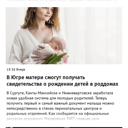
пропавших людей по всему ХМАО. Живыми были найдены 10
человек, трое - погибли, родные найдены - двое", - сообщили в
пресс-службе. В отряде отметили, что до сих пор не нашли трех
пропавших жителей региона, однако их поиски продолжаются -
распространяются ориентировки, проверяются свидетельства.
Ранее Gorod3466.ru сообщал, что большинство случаев
пропажи детей в ХМАО фиксировались в Нижневартовске и
Сургуте.
18:36 Вчера
В Югре матери смогут получать
свидетельства о рождении детей в роддомах
В Сургуте, Ханты-Мансийске и Нижневартовске заработала
новая удобная система для молодых родителей. Теперь
получить первый и самый важный документ малыша можно
непосредственно в стенах перинатальных центров и
родильных отделений. Как сообщается на официальных
ресурсах окружного Управления ЗАГС, главная цель
нововведения — разгрузить молодых мам от лишней