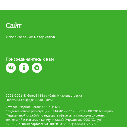
обязательств контракта будет проводить подрядная
организация, которая привлекалась ООО "Нижневартовские
коммунальные системы", срок до 15 августа 2026 года.
В настоящее время приемка работ со стороны ООО "НКС" не
осуществлялась. Восстановление за счет средств подрядной
Сайт
организации", - рассказали в департаменте.
Использование материалов
Присоединяйтесь к нам
2021-2026 © Gorod3466.ru - Сайт Нижневартовска
Политика конфиденциальности
Сетевое издание Gorod3466.ru (16+).
Свидетельство о регистрации Эл № ФС77-66798 от 15.08.2016 выдано
Федеральной службой по надзору в сфере связи, информационных
технологий и массовых коммуникаций. Учредитель ООО "Салун"
628602 г. Нижневартовск ул.Пикмана 31. +7(3466)41-73-73