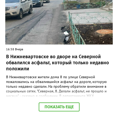
торговую точку и изъяли более 1,5 тыс. безакцизных вейпов, а
также 33,5 литра жидкостей для них. Общая стоимость
конфискованной продукции превысила 1 млн рублей.
Вартовчанин признался, что осознавал противоправный
характер своих действий, но всё равно пошёл на нарушение
закона. Следственным управлением УМВД возбуждено
уголовное дело по ч. 6 ст. 171.1 УК РФ (приобретение,
хранение и сбыт товаров без обязательной маркировки в
крупном размере).
16:58 Вчера
В Нижневартовске во дворе на Северной
обвалился асфальт, который только недавно
положили
В Нижневартовске жители дома 8 по улице Северной
пожаловались на обвалившийся асфальт на дороге, которую
только недавно сделали. На проблему обратили внимание в
социальных сетях. "Северная, 8. Делали асфальт, не прошло и
месяца", - сказано в сообщении. В департаменте ЖКХ
администрации города корреспонденту Gorod3466.ru
сообщили, что причиной нарушения целостности асфальта
ПОКАЗАТЬ ЕЩЕ
стал "подмыв основания покрытия проезда после обильных
осадков". "Восстановительные работы в рамках гарантийных