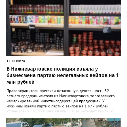
бюрократии в первые дни после выписки. Специалисты начали
вести прием прямо на базе крупнейших медицинских
учреждений региона. «Теперь мамочкам и их родным не нужно
специально искать время, записываться и ехать в отдел ЗАГС.
Вся процедура регистрации рождения проходит в комфортной
обстановке, пока семья еще находится в больнице», —
подчеркивают в ведомстве. Информацию о графике работы
новых кабинетов в Сургуте, Ханты-Мансийске и
Нижневартовске обещают опубликовать в ближайшее время
на официальных страницах ведомств.
17:18 Вчера
В Нижневартовске полиция изъяла у
бизнесмена партию нелегальных вейпов на 1
млн рублей
Правоохранители пресекли незаконную деятельность 52-
летнего предпринимателя из Нижневартовска, торговавшего
немаркированной никотинсодержащей продукцией. У
мужчины изъяли партию партию вейпов на 1 млн рублей.
Установлено, что мужчина закупил через интернет крупную
партию электронных сигарет и расходных жидкостей к ним,
планируя реализовать товар в своём магазине. В ходе
оперативно-розыскных мероприятий полицейские проверили