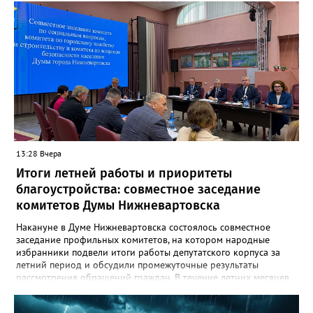
августа в 15 часов возобновится движение транспортных
средств по путепроводу на автомобильной дороге «Восточный
объезд города Нижневартовска»»,- сказано в сообщении.
Путепровод на Восточном объезде — важнейшая транспортная
артерия, соединяющая Нижневартовск с региональной
трассой. Он пропускает значительный поток транспорта и
связывает город с другими муниципалитетами округа и
Томской областью. После открытия движение по восточному
направлению серьёзно разгрузится. Водителей просят
соблюдать правила дорожного движения и быть
внимательными за рулём.
13:28 Вчера
Итоги летней работы и приоритеты
благоустройства: совместное заседание
комитетов Думы Нижневартовска
Накануне в Думе Нижневартовска состоялось совместное
заседание профильных комитетов, на котором народные
избранники подвели итоги работы депутатского корпуса за
летний период и обсудили промежуточные результаты
рассмотрения обращений граждан. В течение летних месяцев
парламентарии провели несколько выездных совещаний:
осмотрели городские лагеря отдыха, проинспектировали