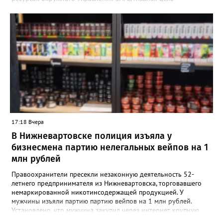
нововведения — разгрузить молодых мам от лишней
бюрократии в первые дни после выписки. Специалисты начали
вести прием прямо на базе крупнейших медицинских
учреждений региона. «Теперь мамочкам и их родным не нужно
специально искать время, записываться и ехать в отдел ЗАГС.
Вся процедура регистрации рождения проходит в комфортной
обстановке, пока семья еще находится в больнице», —
подчеркивают в ведомстве. Информацию о графике работы
новых кабинетов в Сургуте, Ханты-Мансийске и
Нижневартовске обещают опубликовать в ближайшее время
на официальных страницах ведомств.
17:18 Вчера
В Нижневартовске полиция изъяла у
бизнесмена партию нелегальных вейпов на 1
млн рублей
Правоохранители пресекли незаконную деятельность 52-
летнего предпринимателя из Нижневартовска, торговавшего
немаркированной никотинсодержащей продукцией. У
мужчины изъяли партию партию вейпов на 1 млн рублей.
Установлено, что мужчина закупил через интернет крупную
партию электронных сигарет и расходных жидкостей к ним,