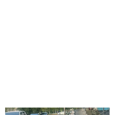
планируя реализовать товар в своём магазине. В ходе
оперативно-розыскных мероприятий полицейские проверили
торговую точку и изъяли более 1,5 тыс. безакцизных вейпов, а
также 33,5 литра жидкостей для них. Общая стоимость
конфискованной продукции превысила 1 млн рублей.
Вартовчанин признался, что осознавал противоправный
характер своих действий, но всё равно пошёл на нарушение
закона. Следственным управлением УМВД возбуждено
уголовное дело по ч. 6 ст. 171.1 УК РФ (приобретение,
хранение и сбыт товаров без обязательной маркировки в
крупном размере).