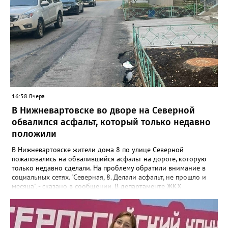
16:58 Вчера
В Нижневартовске во дворе на Северной
обвалился асфальт, который только недавно
положили
В Нижневартовске жители дома 8 по улице Северной
пожаловались на обвалившийся асфальт на дороге, которую
только недавно сделали. На проблему обратили внимание в
социальных сетях. "Северная, 8. Делали асфальт, не прошло и
месяца", - сказано в сообщении. В департаменте ЖКХ
администрации города корреспонденту Gorod3466.ru
сообщили, что причиной нарушения целостности асфальта
стал "подмыв основания покрытия проезда после обильных
осадков". "Восстановительные работы в рамках гарантийных