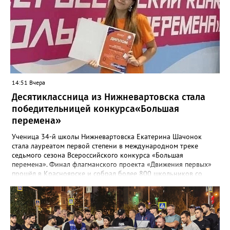
обязательств контракта будет проводить подрядная
организация, которая привлекалась ООО "Нижневартовские
коммунальные системы", срок до 15 августа 2026 года.
В настоящее время приемка работ со стороны ООО "НКС" не
осуществлялась. Восстановление за счет средств подрядной
организации", - рассказали в департаменте.
14:51 Вчера
Десятиклассница из Нижневартовска стала
победительницей конкурса«Большая
перемена»
Ученица 34-й школы Нижневартовска Екатерина Шачонок
стала лауреатом первой степени в международном треке
седьмого сезона Всероссийского конкурса «Большая
перемена». Финал флагманского проекта «Движения первых»
прошёл в Красноярске и собрал более 800 школьников со
всей страны. Екатерина в составе команды разрабатывала и
защищала перед экспертным жюри социально значимые
проекты. В финале конкурсанты представили три инициативы:
годовую программу адаптации для студентов-иностранцев
медицинского университета, проект о путешествиях по России
и интерактивный парк регионов страны. Все идеи получили