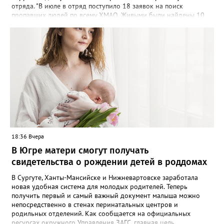
отряда. "В июле в отряд поступило 18 заявок на поиск
пропавших людей по всему ХМАО. Живыми были найдены 10
человек, трое - погибли, родные найдены - двое", - сообщили в
пресс-службе. В отряде отметили, что до сих пор не нашли трех
пропавших жителей региона, однако их поиски продолжаются -
распространяются ориентировки, проверяются свидетельства.
Ранее Gorod3466.ru сообщал, что большинство случаев
пропажи детей в ХМАО фиксировались в Нижневартовске и
Сургуте.
18:36 Вчера
В Югре матери смогут получать
свидетельства о рождении детей в роддомах
В Сургуте, Ханты-Мансийске и Нижневартовске заработала
новая удобная система для молодых родителей. Теперь
получить первый и самый важный документ малыша можно
непосредственно в стенах перинатальных центров и
родильных отделений. Как сообщается на официальных
ресурсах окружного Управления ЗАГС, главная цель