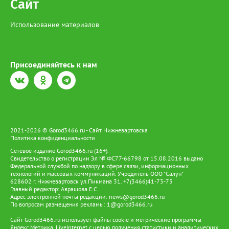
Сайт
общую сумму порядка 3 миллионов рублей. Во время обысков
полицейские изъяли ключевые улики: две иномарки, на
Использование материалов
которых разыгрывались аварийные спектакли, а также
телефоны, компьютеры и документацию, подтверждающую
вину задержанных. По факту мошенничества в сфере
страхования Следственным управлением городского УМВД
возбуждено уголовное дело по ч. 4 ст. 159.5 УК РФ. Суд уже
Присоединяйтесь к нам
избрал меру пресечения для фигурантов. Предполагаемый
организатор отправлен под стражу, а его сообщник будет
дожидаться развития событий под подпиской о невыезде.
2021-2026 © Gorod3466.ru - Сайт Нижневартовска
Политика конфиденциальности
Сетевое издание Gorod3466.ru (16+).
Свидетельство о регистрации Эл № ФС77-66798 от 15.08.2016 выдано
Федеральной службой по надзору в сфере связи, информационных
технологий и массовых коммуникаций. Учредитель ООО "Салун"
628602 г. Нижневартовск ул.Пикмана 31. +7(3466)41-73-73
Главный редактор: Аврашова Е.С.
Адрес электронной почты редакции:
news@gorod3466.ru
По вопросам размещения рекламы:
1@gorod3466.ru
Сайт Gorod3466.ru использует файлы cookie и метрические программы
Яндекс.Метрика, LiveInternet с целью получения статистики и аналитических