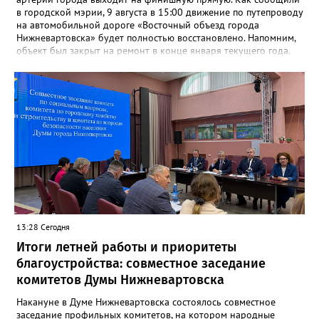
в городской мэрии, 9 августа в 15:00 движение по путепроводу
на автомобильной дороге «Восточный объезд города
Нижневартовска» будет полностью восстановлено. Напомним,
объект был закрыт на ремонт в конце января текущего года.
«В связи с завершением ремонтных работ путепровода 9
августа в 15 часов возобновится движение транспортных
средств по путепроводу на автомобильной дороге «Восточный
объезд города Нижневартовска»»,- сказано в сообщении.
Путепровод на Восточном объезде — важнейшая транспортная
артерия, соединяющая Нижневартовск с региональной
трассой. Он пропускает значительный поток транспорта и
связывает город с другими муниципалитетами округа и
Томской областью. После открытия движение по восточному
направлению серьёзно разгрузится. Водителей просят
соблюдать правила дорожного движения и быть
внимательными за рулём.
13:28 Сегодня
Итоги летней работы и приоритеты
благоустройства: совместное заседание
комитетов Думы Нижневартовска
Накануне в Думе Нижневартовска состоялось совместное
заседание профильных комитетов, на котором народные