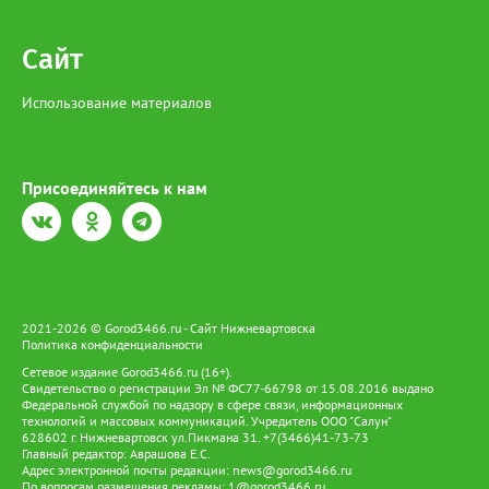
жизни ханты и манси, давая им возможность жить и трудиться
на земле предков и вести традиционный образ жизни.
Сайт
Использование материалов
Присоединяйтесь к нам
2021-2026 © Gorod3466.ru - Сайт Нижневартовска
Политика конфиденциальности
Сетевое издание Gorod3466.ru (16+).
Свидетельство о регистрации Эл № ФС77-66798 от 15.08.2016 выдано
Федеральной службой по надзору в сфере связи, информационных
технологий и массовых коммуникаций. Учредитель ООО "Салун"
628602 г. Нижневартовск ул.Пикмана 31. +7(3466)41-73-73
Главный редактор: Аврашова Е.С.
Адрес электронной почты редакции:
news@gorod3466.ru
По вопросам размещения рекламы:
1@gorod3466.ru