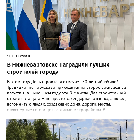
10:00 Сегодня
В Нижневартовске наградили лучших
строителей города
В этом году День строителя отмечает 70-летний юбилей.
Традиционно торжество приходится на второе воскресенье
августа, и в нынешнем году это 9-е число. Для строительной
отрасли эта дата — не просто календарная отметка, а повод
вспомнить о людях, создающих дома, дороги, мосты,
инженерные сети и целые жилые микрорайоны. В
Нижневартовске в преддверии праздника администрация
города ежегодно проводит конкурс «Лучший строитель города
Нижневартовска». К участию приглашаются строительные
организации, работающие в сфере жилищного и
коммунального строительства, а также предприятия по