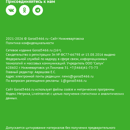
Присоединяйтесь к нам
экскурсий, чтобы заранее запланировать путешествие по Югре
с посещением родовых угодий. При этом развитие цифровой
инфраструктуры расширяется и сопровождается поиском
автономных решений для энергообеспечения. Пилотный
проект «Зеленое цифровое стойбище», ставший логическим
продолжением «Цифрового стойбища», предусматривает
установку солнечных панелей и аккумуляторов. Они
2021-2026 © Gorod3466.ru - Сайт Нижневартовска
обеспечивают работу телекоммуникационного оборудования,
Политика конфиденциальности
освещения и бытовых электроприборов. Так цифровая
Сетевое издание Gorod3466.ru (16+).
инфраструктура становится частью более масштабной системы
Свидетельство о регистрации Эл № ФС77-66798 от 15.08.2016 выдано
поддержки коренных народов — от образования и доступа к
Федеральной службой по надзору в сфере связи, информационных
услугам до развития традиционных промыслов и сохранения
технологий и массовых коммуникаций. Учредитель ООО "Салун"
культурного наследия. Именно такой подход позволяет
628602 г. Нижневартовск ул.Пикмана 31. +7(3466)41-73-73
сочетать современные технологии с традиционным образом
Главный редактор: Аврашова Е.С.
Адрес электронной почты редакции:
жизни ханты и манси, давая им возможность жить и трудиться
news@gorod3466.ru
По вопросам размещения рекламы:
1@gorod3466.ru
на земле предков и вести традиционный образ жизни.
Сайт Gorod3466.ru использует файлы cookie и метрические программы
Яндекс.Метрика, LiveInternet с целью получения статистики и аналитических
данных.
Допускается цитирование материалов без получения предварительного