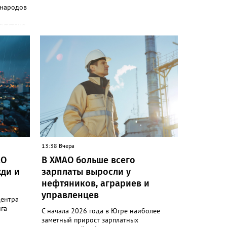
 народов
сутствия
и»
одов,
да,
 народам
ле
ькупы,
 юкагиры,
ругие. В
т в
и»)
13:38 Вчера
ючению
АО
В ХМАО больше всего
 сотовой
ди и
зарплаты выросли у
руктура
нефтяников, аграриев и
управленцев
следние
центра
гам
га
С начала 2026 года в Югре наиболее
ловек.
заметный прирост зарплатных
коренных