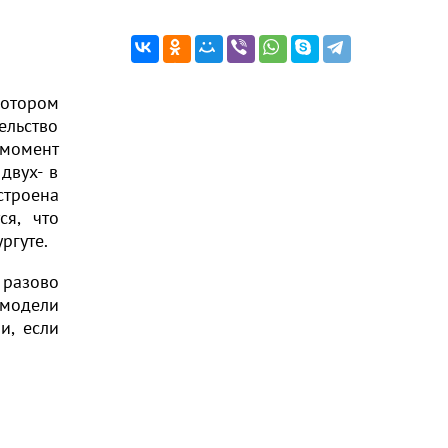
котором
ельство
 момент
двух- в
остроена
ся, что
ургуте.
 разово
 модели
и, если