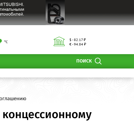
$ - 82.17 ₽
°С
€ - 94.84 ₽
ПОИСК
соглашению
о концессионному