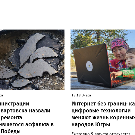
ра
18:18 Вчера
инистрации
Интернет без границ: к
вартовска назвали
цифровые технологии
 ремонта
меняют жизнь коренны
ившегося асфальта в
народов Югры
 Победы
Ежегодно 9 августа отмечается