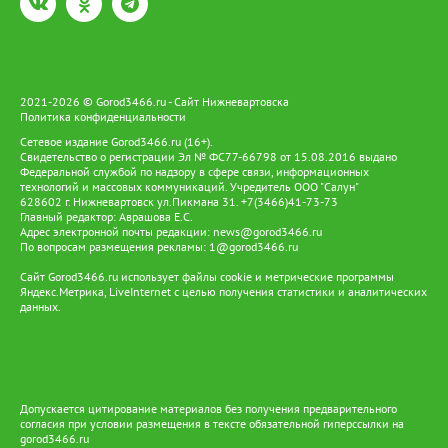
2021-2026 © Gorod3466.ru - Сайт Нижневартовска
Политика конфиденциальности
Сетевое издание Gorod3466.ru (16+).
Свидетельство о регистрации Эл № ФС77-66798 от 15.08.2016 выдано
Федеральной службой по надзору в сфере связи, информационных
технологий и массовых коммуникаций. Учредитель ООО "Салун"
628602 г. Нижневартовск ул.Пикмана 31. +7(3466)41-73-73
Главный редактор: Аврашова Е.С.
Адрес электронной почты редакции:
news@gorod3466.ru
По вопросам размещения рекламы:
1@gorod3466.ru
Сайт Gorod3466.ru использует файлы cookie и метрические программы
Яндекс.Метрика, LiveInternet с целью получения статистики и аналитических
данных.
Допускается цитирование материалов без получения предварительного
согласия при условии размещения в тексте обязательной гиперссылки на
gorod3466.ru