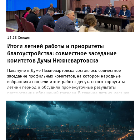
связывает город с другими муниципалитетами округа и
Томской областью. После открытия движение по восточному
направлению серьёзно разгрузится. Водителей просят
соблюдать правила дорожного движения и быть
внимательными за рулём.
13:28 Сегодня
Итоги летней работы и приоритеты
благоустройства: совместное заседание
комитетов Думы Нижневартовска
Накануне в Думе Нижневартовска состоялось совместное
заседание профильных комитетов, на котором народные
избранники подвели итоги работы депутатского корпуса за
летний период и обсудили промежуточные результаты
рассмотрения обращений граждан. В течение летних месяцев
парламентарии провели несколько выездных совещаний:
осмотрели городские лагеря отдыха, проинспектировали
проблемные локации, на которые указывали жители, побывали
на территориях, где уже реализуются проекты благоустройства,
но требуют доработки, а также оценили участки, потенциально
пригодные для создания новых скверов. Комитет по
социальным вопросам держит на постоянном контроле
организацию детского летнего отдыха. Депутаты дали