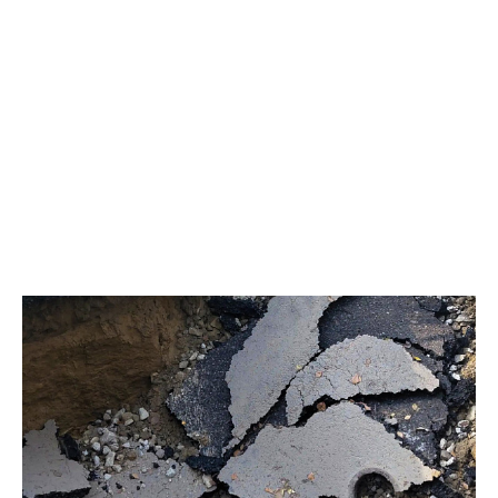
улице Омской в районе школы № 2 – за счёт ремонта
внутриквартального проезда и реализации программы
«Марафон благоустройства». Срок исполнения – до сентября
2026 года», – отметил председатель комитета по вопросам
безопасности Сергей Жигалов. При этом депутаты
констатировали, что ряд проблем требует безотлагательного
вмешательства. В частности, выявлены несостыковки на месте
реализации инициативного проекта сквера «Спортивный» –
необходимо синхронизировать новый сквер с уже
существующей спортплощадкой. Аналогичные сложности
возникают на выезде с улицы Повха и при реализации
«Березовой аллеи»: прилегающую территорию нужно привести
в порядок. Представители администрации пояснили, что
трудности связаны с границами земельных участков и
межведомственным взаимодействием, однако заверили, что
все замечания учтены и ведётся поиск дополнительных
источников финансирования. Особое внимание
парламентарии уделили ходу работ на объекте «Березовая
аллея». Сроки явно затягиваются, и депутаты опасаются, что
подрядчик не успеет завершить всё к установленному сроку,
поэтому настаивают на взятии объекта под особый контроль. В
департаменте ЖКХ подтвердили отставание от графика и
пообещали усилить надзор, чтобы подрядчик выполнил
обязательства до 1 сентября. В ходе выездных заседаний
рабочих групп – комитета по городскому хозяйству и