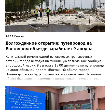
16:25 Сегодня
Долгожданное открытие: путепровод на
Восточном объезде заработает 9 августа
Капитальный ремонт одной из ключевых транспортных
артерий города выходит на финишную прямую. Как сообщили
в городской мэрии, 9 августа в 15:00 движение по путепроводу
на автомобильной дороге «Восточный объезд города
Нижневартовска» будет полностью восстановлено. Напомним,
объект был закрыт на ремонт в конце января текущего года.
«В связи с завершением ремонтных работ путепровода 9
августа в 15 часов возобновится движение транспортных
средств по путепроводу на автомобильной дороге «Восточный
объезд города Нижневартовска»»,- сказано в сообщении.
Путепровод на Восточном объезде — важнейшая транспортная
артерия, соединяющая Нижневартовск с региональной
трассой. Он пропускает значительный поток транспорта и