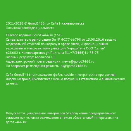
экскурсии, конкурсы, фестивали, квест-игры, шахматные
турниры. Кроме того, ребята посещают оздоровительный
бассейн. В лагере на базе ФСК «Арена» отдыхают 62 ребёнка,
питание — в ресторанном комплексе «Меридиан». Для ребят
проводят эстафеты, дворовой футбол, бадминтон, игру
2021-2026 © Gorod3466.ru - Сайт Нижневартовска
«снайпер», настольный аэрохоккей, шашки и шахматы, а также
Политика конфиденциальности
организуют экскурсии, в том числе в библиотеку и пожарную
Сетевое издание Gorod3466.ru (16+).
часть. Депутаты отметили, что третья смена пользуется
Свидетельство о регистрации Эл № ФС77-66798 от 15.08.2016 выдано
большим спросом — попасть в лагеря дневного пребывания
Федеральной службой по надзору в сфере связи, информационных
смогли не все желающие. По сравнению с прошлым годом
технологий и массовых коммуникаций. Учредитель ООО "Салун"
628602 г. Нижневартовск ул.Пикмана 31. +7(3466)41-73-73
число лагерей увеличили с 15 до 17, однако и этого оказалось
Главный редактор: Аврашова Е.С.
недостаточно. По окончании всех трёх смен планируется
Адрес электронной почты редакции:
news@gorod3466.ru
опрос родителей: это позволит сформировать запрос на
По вопросам размещения рекламы:
1@gorod3466.ru
будущий год и обосновать выделение дополнительных
средств на увеличение количества лагерей. Председатель Думы
Сайт Gorod3466.ru использует файлы cookie и метрические программы
Яндекс.Метрика, LiveInternet с целью получения статистики и аналитических
Нижневартовска Алексей Сатинов подчеркнул: «Депутатский
данных.
корпус интересуют прежде всего условия пребывания, питание
и содержательная программа. Сегодня мы получили обратную
связь — школьники довольны, им нравится и еда, и
организация досуга, ведь они не просто сидят в здании, а
участвуют в мероприятиях за пределами учреждений. В целом
организация очень хорошая. Но потребность выше, и надеюсь,
Допускается цитирование материалов без получения предварительного
что в будущем году мы сможем увеличить количество мест в
согласия при условии размещения в тексте обязательной гиперссылки на
третью смену». Его коллега, председатель комитета по
gorod3466.ru
социальным вопросам Павел Лариков, добавил, что все смены