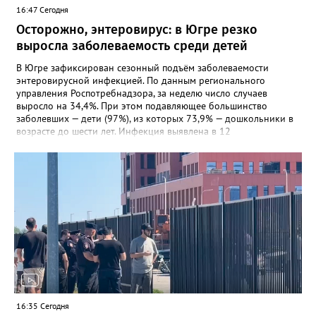
16:47 Сегодня
Осторожно, энтеровирус: в Югре резко
выросла заболеваемость среди детей
В Югре зафиксирован сезонный подъём заболеваемости
энтеровирусной инфекцией. По данным регионального
управления Роспотребнадзора, за неделю число случаев
выросло на 34,4%. При этом подавляющее большинство
заболевших — дети (97%), из которых 73,9% — дошкольники в
возрасте до шести лет. Инфекция выявлена в 12
муниципалитетах, включая Сургут, Ханты-Мансийск,
Нижневартовск, Мегион, Нягань, Лангепас, Радужный, а также
Нижневартовский, Октябрьский, Советский, Сургутский и
Ханты-Мансийский районы. В большинстве случаев болезнь
проявляется в виде высыпаний на слизистой рта и
конечностях. На долю энтеровирусного менингита приходится
5,6% случаев. Лабораторные исследования подтвердили
циркуляцию нескольких типов вирусов Коксаки и эховирусов.
Специалисты напоминают о важности соблюдения правил
личной гигиены и рекомендуют при первых симптомах
обращаться к врачу.
16:35 Сегодня