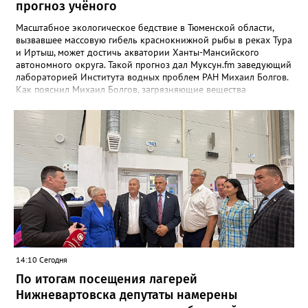
прогноз учёного
Масштабное экологическое бедствие в Тюменской области,
вызвавшее массовую гибель краснокнижной рыбы в реках Тура
и Иртыш, может достичь акватории Ханты-Мансийского
автономного округа. Такой прогноз дал Муксун.fm заведующий
лабораторией Института водных проблем РАН Михаил Болгов.
Как пояснил Михаил Болгов, загрязняющие вещества
неизбежно переносятся вниз по течению. Часть из них оседает
на дне и поймах, но полностью остановить их движение
невозможно. В отличие от Днепра или Волги, где есть цепочка
водохранилищ, выступающих естественными фильтрами, на
сибирских реках такой барьер отсутствует. «Все это будет на
поймах откладываться, трансформироваться, потом опять
поступать. Процесс будет растянутым. Загрязнения могут
выпадать на поймах либо идти в растворённом виде или в
виде наносных отложений до самого Ледовитого океана», —
сообщает эксперт. Окончательный масштаб угрозы зависит от
природы загрязнения и способности водоёмов к
самоочищению. Однако уже сейчас понятно: риск достижения
вод ХМАО остаётся высоким.
14:10 Сегодня
По итогам посещения лагерей
Нижневартовска депутаты намерены