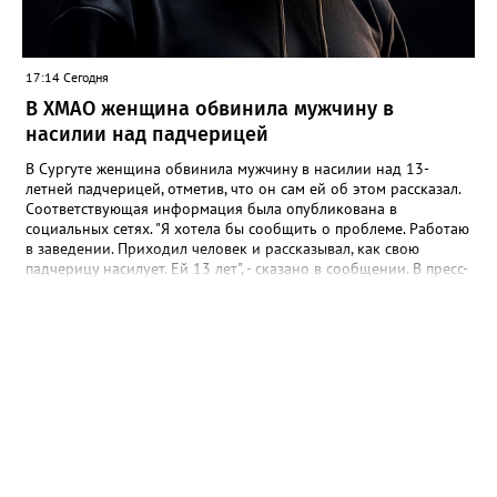
контролируется прокуратурой. В ночное время они не
работают. Корректировка громкости проводится по мере
возможности", - подчеркнули в учреждении.
17:14 Сегодня
В ХМАО женщина обвинила мужчину в
насилии над падчерицей
В Сургуте женщина обвинила мужчину в насилии над 13-
летней падчерицей, отметив, что он сам ей об этом рассказал.
Соответствующая информация была опубликована в
социальных сетях. "Я хотела бы сообщить о проблеме. Работаю
в заведении. Приходил человек и рассказывал, как свою
падчерицу насилует. Ей 13 лет", - сказано в сообщении. В пресс-
службе УМВД России по ХМАО корреспонденту Gorod3466.ru
сообщили, что в настоящее время по данному факту
проводится проверка. "Сотрудники полиции устанавливают все
обстоятельства произошедшего", - отметили в пресс-службе
ведомства.