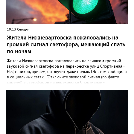
19:13 Сегодня
Жители Нижневартовска пожаловались на
громкий сигнал светофора, мешающий спать
по ночам
Жители Нижневартовска пожаловались на слишком громкий
звуковой сигнал светофора на перекрестке улиц Спортивная -
Нефтяников, причем, он звучит даже ночью. Об этом сообщили
в социальных сетях. "Отключите звуковой сигнал (по факту -
сирену!) у светофоров на перекрестке Спортивная -
Нефтяников со стороны техникума, которая с недавних пор
врубается на ночь! Он мешает спать жителям всех
близлежащих домов! Мало нам по ночам шума от питбайкеров
и авто, чтобы еще из-за вашей свистелки страдать", - сказано в
сообщении. В МБУ "Управление по дорожному хозяйству и
благоустройству" Нижневартовска корреспонденту
Gorod3466.ru сообщили, что звуковые оповещатели на
светофорных объектах оборудованы в соответствии с ГОСТ,
при согласовании с обществом слепых. "Их наличие строго