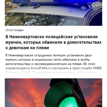
19:26 Сегодня
В Нижневартовске полицейские установили
мужчин, которых обвинили в домогательствах
к девочкам на пляже
В Нижневартовске сотрудники полиции установили двух
мужчин, которых в социальных сетях обвиняли в якобы
домогательствах к несовершеннолетним на пляже. Об этом
корреспонденту Gorod3466.ru рассказали в пресс-службе УМВД
России по ХМАО. "В настоящее время мужчины установлены.
По данному факту проверка продолжается. При этом факт
правонарушения пока не подтверждается", - заявили в пресс-
службе ведомства. Ранее Gorod3466.ru сообщал, что жители
Нижневартовска рассказывали в соцсетях, что на озере
Молодежное заметили двух пьяных мужчин, которые
домогались до несовершеннолетних девочек.