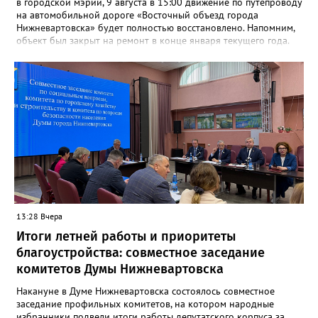
в городской мэрии, 9 августа в 15:00 движение по путепроводу
на автомобильной дороге «Восточный объезд города
Нижневартовска» будет полностью восстановлено. Напомним,
объект был закрыт на ремонт в конце января текущего года.
«В связи с завершением ремонтных работ путепровода 9
августа в 15 часов возобновится движение транспортных
средств по путепроводу на автомобильной дороге «Восточный
объезд города Нижневартовска»»,- сказано в сообщении.
Путепровод на Восточном объезде — важнейшая транспортная
артерия, соединяющая Нижневартовск с региональной
трассой. Он пропускает значительный поток транспорта и
связывает город с другими муниципалитетами округа и
Томской областью. После открытия движение по восточному
направлению серьёзно разгрузится. Водителей просят
соблюдать правила дорожного движения и быть
внимательными за рулём.
13:28 Вчера
Итоги летней работы и приоритеты
благоустройства: совместное заседание
комитетов Думы Нижневартовска
Накануне в Думе Нижневартовска состоялось совместное
заседание профильных комитетов, на котором народные
избранники подвели итоги работы депутатского корпуса за