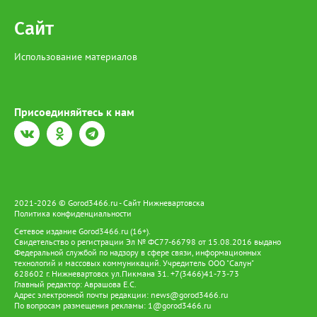
на земле предков и вести традиционный образ жизни.
Сайт
Использование материалов
Присоединяйтесь к нам
2021-2026 © Gorod3466.ru - Сайт Нижневартовска
Политика конфиденциальности
Сетевое издание Gorod3466.ru (16+).
Свидетельство о регистрации Эл № ФС77-66798 от 15.08.2016 выдано
Федеральной службой по надзору в сфере связи, информационных
технологий и массовых коммуникаций. Учредитель ООО "Салун"
628602 г. Нижневартовск ул.Пикмана 31. +7(3466)41-73-73
Главный редактор: Аврашова Е.С.
Адрес электронной почты редакции:
news@gorod3466.ru
По вопросам размещения рекламы:
1@gorod3466.ru