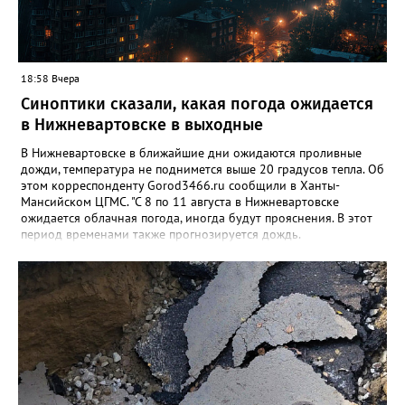
18:58 Вчера
Синоптики сказали, какая погода ожидается
в Нижневартовске в выходные
В Нижневартовске в ближайшие дни ожидаются проливные
дожди, температура не поднимется выше 20 градусов тепла. Об
этом корреспонденту Gorod3466.ru сообщили в Ханты-
Мансийском ЦГМС. "С 8 по 11 августа в Нижневартовске
ожидается облачная погода, иногда будут прояснения. В этот
период временами также прогнозируется дождь.
Сильные дожди ожидаются ночью 9 и 11 августа. Температура
в этот период составит ночью +9, +14 градусов, днем - +14,
+19", - рассказали синоптики. Ранее Gorod3466.ru сообщал,
что 8 и 9 августа на юге ХМАО ожидаются сильные дожди и
грозы.