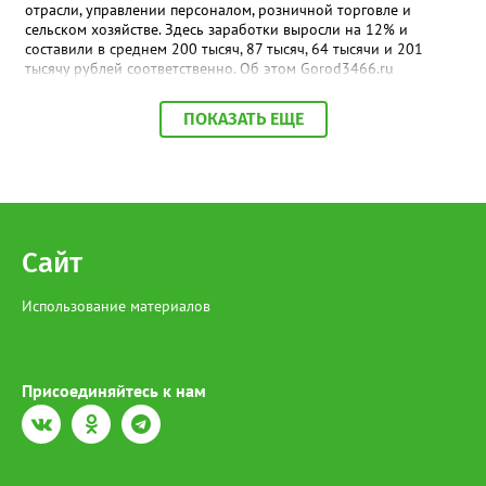
отрасли, управлении персоналом, розничной торговле и
сельском хозяйстве. Здесь заработки выросли на 12% и
составили в среднем 200 тысяч, 87 тысяч, 64 тысячи и 201
тысячу рублей соответственно. Об этом Gorod3466.ru
сообщили аналитики hh.ru. В числе лидеров по темпам роста
также туризм, гостиничный и ресторанный бизнес (+11%, до
ПОКАЗАТЬ ЕЩЕ
68,4 тыс. рублей), производство и сервисное обслуживание
(+9%, до 166,4 тыс. рублей), а также финансы и бухгалтерия
(+9%, до 87,6 тыс. рублей). В целом медианная зарплата по
региону увеличилась на 3% и достигла 93,5 тыс. рублей.
Отдельный тренд — рост оплаты на подработке: за год
предложения здесь выросли на 35%. При этом самые высокие
зарплаты по-прежнему предлагают вахтовикам — в среднем
Сайт
175 тыс. рублей (+5% к прошлому году).
Использование материалов
Присоединяйтесь к нам