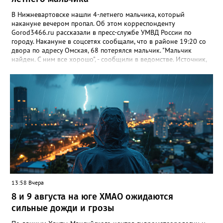
В Нижневартовске нашли 4-летнего мальчика, который
накануне вечером пропал. Об этом корреспонденту
Gorod3466.ru рассказали в пресс-службе УМВД России по
городу. Накануне в соцсетях сообщали, что в районе 19:20 со
двора по адресу Омская, 68 потерялся мальчик. "Мальчик
найден. С ним все хорошо", - сообщили в ведомстве. Источник,
знакомый с ситуацией, пояснил в беседе с журналистом
издания, что мальчик просто заблудился. По словам
собеседника, ребенок гулял с сестрой, в какой-то момент она
отвлеклась, а он убежал от нее. "Мальчик гулял, пытаясь найти
дом, но не смог. Затем его нашли прохожие и позвонили в
полицию", - добавил источник.
13:58 Вчера
8 и 9 августа на юге ХМАО ожидаются
сильные дожди и грозы