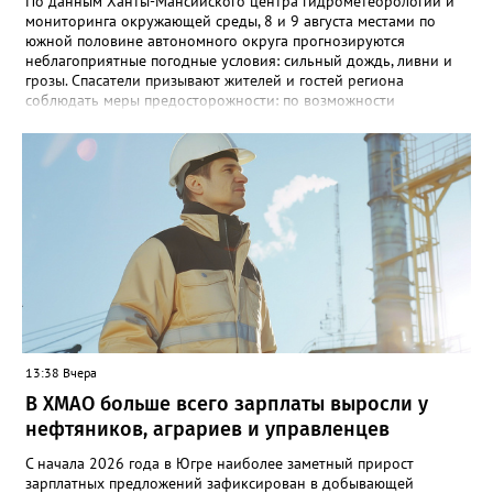
По данным Ханты-Мансийского центра гидрометеорологии и
мониторинга окружающей среды, 8 и 9 августа местами по
южной половине автономного округа прогнозируются
неблагоприятные погодные условия: сильный дождь, ливни и
грозы. Спасатели призывают жителей и гостей региона
соблюдать меры предосторожности: по возможности
воздержаться от дальних поездок, не парковать автомобили
под деревьями и слабоукреплёнными конструкциями, а также
быть внимательными на дорогах из-за ухудшения видимости и
риска аквапланирования. При возникновении чрезвычайных
ситуаций немедленно звоните по единому номеру экстренных
служб 112.
13:38 Вчера
В ХМАО больше всего зарплаты выросли у
нефтяников, аграриев и управленцев
С начала 2026 года в Югре наиболее заметный прирост
зарплатных предложений зафиксирован в добывающей