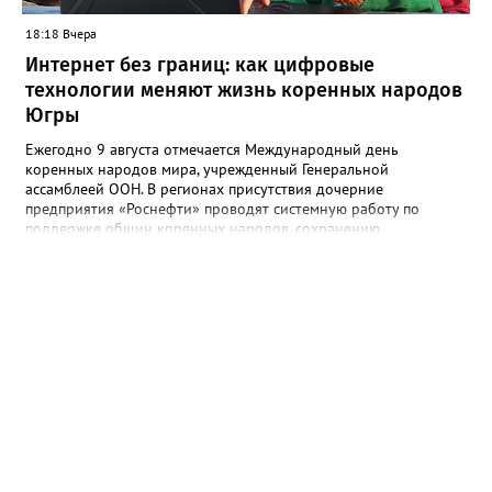
18:18 Вчера
Интернет без границ: как цифровые
технологии меняют жизнь коренных народов
Югры
Ежегодно 9 августа отмечается Международный день
коренных народов мира, учрежденный Генеральной
ассамблеей ООН. В регионах присутствия дочерние
предприятия «Роснефти» проводят системную работу по
поддержке общин коренных народов, сохранению
традиционного уклада, национальных культур и языков.
Поддержка оказывается многим народам Севера и Дальнего
Востока, в числе которых ханты, манси, ненцы, селькупы,
эвенки, эвены (ламуты), долганы, юкагиры, нанайцы, нивхи,
ульта (ороки) и другие. В Югре «Самотлорнефтегаз» (входит в
добывающий комплекс «Роснефти») поддерживает развитие
проекта «Цифровое стойбище» по подключению коренных
народов к интернету и сотовой связи. В 2026 году
телекоммуникационная инфраструктура появилась еще на 10
стойбищах коренных народов Севера. За последние годы
доступ к современным услугам связи получили более 3,7 тыс.
человек. Это около 73% представителей коренных народов
региона, ведущих традиционный образ жизни. Проект