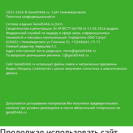
2021-2026 © Gorod3466.ru - Сайт Нижневартовска
Политика конфиденциальности
Сетевое издание Gorod3466.ru (16+).
Свидетельство о регистрации Эл № ФС77-66798 от 15.08.2016 выдано
Федеральной службой по надзору в сфере связи, информационных
технологий и массовых коммуникаций. Учредитель ООО "Салун"
628602 г. Нижневартовск ул.Пикмана 31. +7(3466)41-73-73
Главный редактор: Аврашова Е.С.
Адрес электронной почты редакции:
news@gorod3466.ru
По вопросам размещения рекламы:
1@gorod3466.ru
Сайт Gorod3466.ru использует файлы cookie и метрические программы
Яндекс.Метрика, LiveInternet с целью получения статистики и аналитических
данных.
Допускается цитирование материалов без получения предварительного
согласия при условии размещения в тексте обязательной гиперссылки на
gorod3466.ru
Продолжая использовать сайт