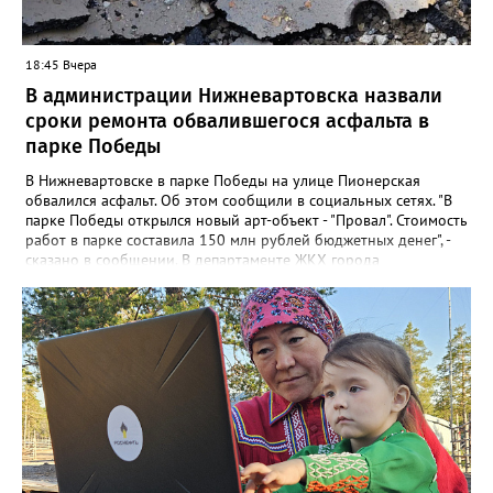
18:45 Вчера
В администрации Нижневартовска назвали
сроки ремонта обвалившегося асфальта в
парке Победы
В Нижневартовске в парке Победы на улице Пионерская
обвалился асфальт. Об этом сообщили в социальных сетях. "В
парке Победы открылся новый арт-объект - "Провал". Стоимость
работ в парке составила 150 млн рублей бюджетных денег", -
сказано в сообщении. В департаменте ЖКХ города
корреспонденту Gorod3466.ru рассказали, что уже занимаются
данной проблемой. "Причиной обрушения благоустройства
послужило разрушение железобетонного лотка в котором
проложены не действующие трубопроводы теплоснабжения.
Ж/б лоток проходит параллельно проспекту Победы", - заявили
в департаменте. Там также отметили, что восстановительные
работы выполнит МБУ "Управление по дорожному хозяйству и
благоустройству" до конца следующей недели.