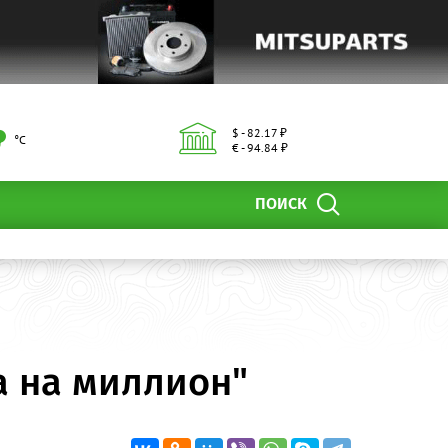
$ - 82.17 ₽
°С
€ - 94.84 ₽
ПОИСК
а на миллион"