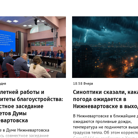
одня
18:58 Вчера
 летней работы и
Синоптики сказали, как
итеты благоустройства:
погода ожидается в
стное заседание
Нижневартовске в вых
етов Думы
В Нижневартовске в ближайшие 
вартовска
ожидаются проливные дожди,
температура не поднимется выш
е в Думе Нижневартовска
градусов тепла. Об этом корресп
сь совместное заседание