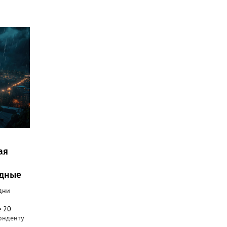
ая
одные
дни
е 20
онденту