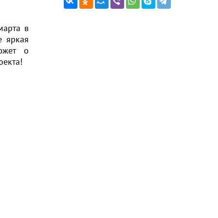
марта в
е яркая
южет о
оекта!