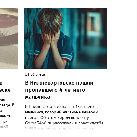
-
уста в
чная
 В этот
зируется
я
а в этот
радусов,
оптики.
 8 и 9
 сильные
14:16 Вчера
в
В Нижневартовске нашли
вске
пропавшего 4-летнего
мальчика
еля
езде. В
В Нижневартовске нашли 4-летнего
но
мальчика, который накануне вечером
вшемся
пропал. Об этом корреспонденту
ьных
Gorod3466.ru рассказали в пресс-службе
нной
УМВД России по городу. Накануне в
осточный
соцсетях сообщали, что в районе 19:20