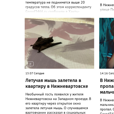
температура не поднимется выше 20
В Нижне
градусов тепла. Об этом корреспонденту
улице Пи
Gorod3466.ru сообщили в Ханты-
этом соо
Мансийском ЦГМС. "С 8 по 11 августа в
парке П
Нижневартовске ожидается облачная
объект -
погода, иногда будут прояснения. В этот
парке со
период временами также прогнозируется
бюджетны
дождь. Сильные дожди ожидаются
В депар
ночью 9 и 11 августа. Температура в этот
корресп
период составит ночью +9, +14 градусов,
рассказа
днем - +14, +19", - рассказали синоптики.
проблем
Ранее Gorod3466.ru сообщал, что 8 и 9
благоус
августа на юге ХМАО ожидаются сильные
железоб
дожди и грозы.
проложе
трубопр
15:07 Сегодня
лоток п
14:16 Сег
Победы",
Летучая мышь залетела в
В Ниж
также от
квартиру в Нижневартовске
пропа
работы 
мальч
дорожном
Необычный гость появился у жителя
до конц
Нижневартовска на Западном проезде. В
В Нижне
его квартиру через открытое окно
мальчик
залетела летучая мышь. О случившемся
пропал. 
вартовчанин рассказал в социальных
Gorod346