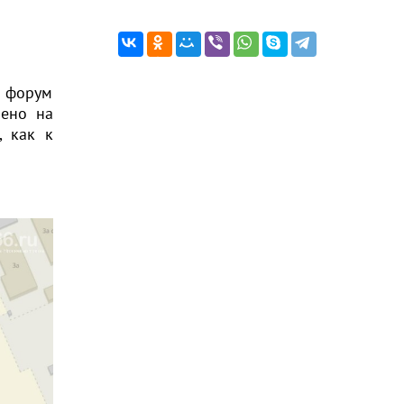
й форум
лено на
, как к