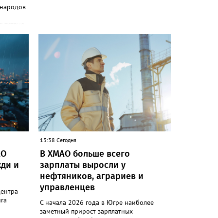
 народов
сутствия
и»
одов,
да,
 народам
ле
ькупы,
 юкагиры,
ругие. В
т в
и»)
13:38 Сегодня
ючению
АО
В ХМАО больше всего
 сотовой
ди и
зарплаты выросли у
руктура
нефтяников, аграриев и
управленцев
следние
центра
гам
га
С начала 2026 года в Югре наиболее
ловек.
заметный прирост зарплатных
коренных