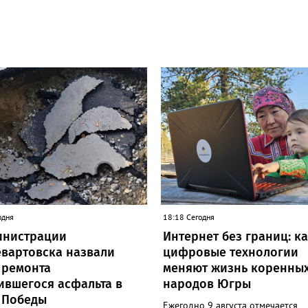
одня
18:18 Сегодня
инистрации
Интернет без границ: к
вартовска назвали
цифровые технологии
 ремонта
меняют жизнь коренны
ившегося асфальта в
народов Югры
 Победы
Ежегодно 9 августа отмечается