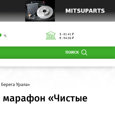
$ - 81.41 ₽
°С
€ - 94.06 ₽
ПОИСК
 берега Урала»
й марафон «Чистые