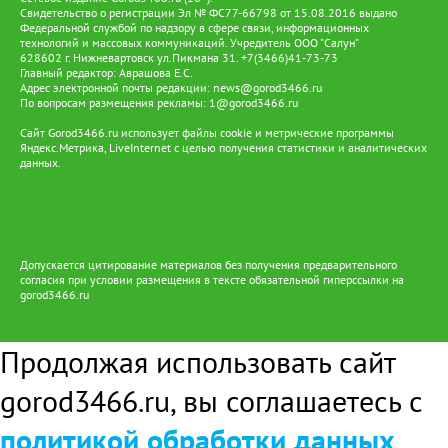
Свидетельство о регистрации Эл № ФС77-66798 от 15.08.2016 выдано
Федеральной службой по надзору в сфере связи, информационных
технологий и массовых коммуникаций. Учредитель ООО "Салун"
628602 г. Нижневартовск ул.Пикмана 31. +7(3466)41-73-73
Главный редактор: Аврашова Е.С.
Адрес электронной почты редакции:
news@gorod3466.ru
По вопросам размещения рекламы:
1@gorod3466.ru
Сайт Gorod3466.ru использует файлы cookie и метрические программы
Яндекс.Метрика, LiveInternet с целью получения статистики и аналитических
данных.
Допускается цитирование материалов без получения предварительного
согласия при условии размещения в тексте обязательной гиперссылки на
gorod3466.ru
Продолжая использовать сайт
gorod3466.ru, вы соглашаетесь с
политикой обработки данных