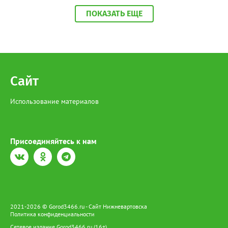
бюрократии в первые дни после выписки. Специалисты начали
ПОКАЗАТЬ ЕЩЕ
вести прием прямо на базе крупнейших медицинских
учреждений региона. «Теперь мамочкам и их родным не нужно
специально искать время, записываться и ехать в отдел ЗАГС.
Вся процедура регистрации рождения проходит в комфортной
обстановке, пока семья еще находится в больнице», —
подчеркивают в ведомстве. Информацию о графике работы
новых кабинетов в Сургуте, Ханты-Мансийске и
Сайт
Нижневартовске обещают опубликовать в ближайшее время
на официальных страницах ведомств.
Использование материалов
Присоединяйтесь к нам
2021-2026 © Gorod3466.ru - Сайт Нижневартовска
Политика конфиденциальности
Сетевое издание Gorod3466.ru (16+).