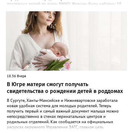
дневного пребывания действуют 16 различных программ,
пропавших людей по всему ХМАО. Живыми были найдены 10
включающих спорт, изучение быта народов России, а также
человек, трое - погибли, родные найдены - двое", - сообщили в
мероприятия по безопасности, культурной и патриотической
пресс-службе. В отряде отметили, что до сих пор не нашли трех
направленности. Мы видим, что дети довольны. За весь летний
пропавших жителей региона, однако их поиски продолжаются -
период серьёзных нареканий и нарушений не
распространяются ориентировки, проверяются свидетельства.
зафиксировано», — резюмировал он.
Ранее Gorod3466.ru сообщал, что большинство случаев
пропажи детей в ХМАО фиксировались в Нижневартовске и
Сургуте.
18:36 Вчера
В Югре матери смогут получать
свидетельства о рождении детей в роддомах
В Сургуте, Ханты-Мансийске и Нижневартовске заработала
новая удобная система для молодых родителей. Теперь
получить первый и самый важный документ малыша можно
непосредственно в стенах перинатальных центров и
родильных отделений. Как сообщается на официальных
ресурсах окружного Управления ЗАГС, главная цель
нововведения — разгрузить молодых мам от лишней