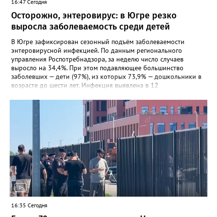
16:47 Сегодня
Осторожно, энтеровирус: в Югре резко
выросла заболеваемость среди детей
В Югре зафиксирован сезонный подъём заболеваемости
энтеровирусной инфекцией. По данным регионального
управления Роспотребнадзора, за неделю число случаев
выросло на 34,4%. При этом подавляющее большинство
заболевших — дети (97%), из которых 73,9% — дошкольники в
возрасте до шести лет. Инфекция выявлена в 12
муниципалитетах, включая Сургут, Ханты-Мансийск,
Нижневартовск, Мегион, Нягань, Лангепас, Радужный, а также
Нижневартовский, Октябрьский, Советский, Сургутский и
Ханты-Мансийский районы. В большинстве случаев болезнь
проявляется в виде высыпаний на слизистой рта и
конечностях. На долю энтеровирусного менингита приходится
5,6% случаев. Лабораторные исследования подтвердили
циркуляцию нескольких типов вирусов Коксаки и эховирусов.
Специалисты напоминают о важности соблюдения правил
личной гигиены и рекомендуют при первых симптомах
обращаться к врачу.
16:35 Сегодня