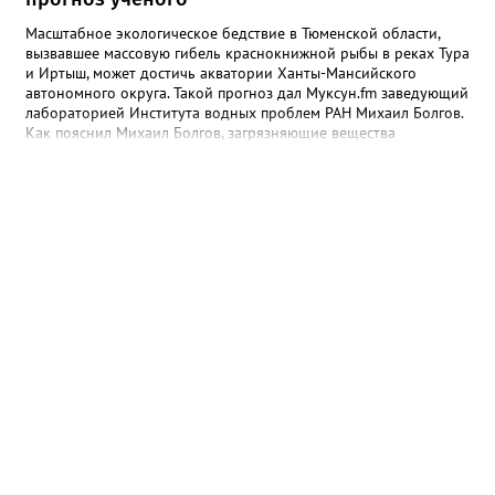
Масштабное экологическое бедствие в Тюменской области,
вызвавшее массовую гибель краснокнижной рыбы в реках Тура
и Иртыш, может достичь акватории Ханты-Мансийского
автономного округа. Такой прогноз дал Муксун.fm заведующий
лабораторией Института водных проблем РАН Михаил Болгов.
Как пояснил Михаил Болгов, загрязняющие вещества
неизбежно переносятся вниз по течению. Часть из них оседает
на дне и поймах, но полностью остановить их движение
невозможно. В отличие от Днепра или Волги, где есть цепочка
водохранилищ, выступающих естественными фильтрами, на
сибирских реках такой барьер отсутствует. «Все это будет на
поймах откладываться, трансформироваться, потом опять
поступать. Процесс будет растянутым. Загрязнения могут
выпадать на поймах либо идти в растворённом виде или в
виде наносных отложений до самого Ледовитого океана», —
сообщает эксперт. Окончательный масштаб угрозы зависит от
природы загрязнения и способности водоёмов к
самоочищению. Однако уже сейчас понятно: риск достижения
вод ХМАО остаётся высоким.