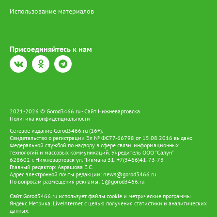
рабочих групп – комитета по городскому хозяйству и
Использование материалов
строительству (проект «Сквер в каждый двор») и комитета по
социальным вопросам (спортивные объекты) – также детально
разбирались обращения горожан. Речь шла о доступности
пришкольных спортивных площадок, благоустройстве новых
Присоединяйтесь к нам
спортзон и обустройстве городских общественных
пространств. «По итогам мы пришли к выводу, что
администрации необходимо проработать вопрос установки
дополнительных калиток для свободного доступа граждан к
спортивным объектам на территориях школ – например, к
площадке школы № 2. Мы предложили провести отдельное
заседание с силовыми структурами, которые курируют
безопасность, чтобы согласовать выход из ситуации без
2021-2026 © Gorod3466.ru - Сайт Нижневартовска
Политика конфиденциальности
установки отдельного поста охраны и дополнительных
ограждений. Также предлагается включить в перечень объектов
Сетевое издание Gorod3466.ru (16+).
для комплексного благоустройства участок возле дома № 5 по
Свидетельство о регистрации Эл № ФС77-66798 от 15.08.2016 выдано
Федеральной службой по надзору в сфере связи, информационных
улице Гагарина – это очень перспективная зона с готовым
технологий и массовых коммуникаций. Учредитель ООО "Салун"
зелёным массивом. Эти вопросы остаются на контроле
628602 г. Нижневартовск ул.Пикмана 31. +7(3466)41-73-73
комитетов, соответствующие поручения администрации будут
Главный редактор: Аврашова Е.С.
даны, ответы должны поступить до 20 сентября», – рассказал
Адрес электронной почты редакции:
news@gorod3466.ru
руководитель рабочей группы «Сквер в каждый двор» Сергей
По вопросам размещения рекламы:
1@gorod3466.ru
Землянкин. Он отдельно акцентировал проблему доступа на
Сайт Gorod3466.ru использует файлы cookie и метрические программы
спортивную площадку: «Мы сделали отличный объект, но затем
Яндекс.Метрика, LiveInternet с целью получения статистики и аналитических
отсекли его забором, и теперь он должен служить жителям, не
данных.
мешая учебному процессу. Однако попасть туда можно только