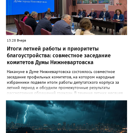
трассой. Он пропускает значительный поток транспорта и
связывает город с другими муниципалитетами округа и
Томской областью. После открытия движение по восточному
направлению серьёзно разгрузится. Водителей просят
соблюдать правила дорожного движения и быть
внимательными за рулём.
13:28 Вчера
Итоги летней работы и приоритеты
благоустройства: совместное заседание
комитетов Думы Нижневартовска
Накануне в Думе Нижневартовска состоялось совместное
заседание профильных комитетов, на котором народные
избранники подвели итоги работы депутатского корпуса за
летний период и обсудили промежуточные результаты
рассмотрения обращений граждан. В течение летних месяцев
парламентарии провели несколько выездных совещаний:
осмотрели городские лагеря отдыха, проинспектировали
проблемные локации, на которые указывали жители, побывали
на территориях, где уже реализуются проекты благоустройства,
но требуют доработки, а также оценили участки, потенциально
пригодные для создания новых скверов. Комитет по
социальным вопросам держит на постоянном контроле