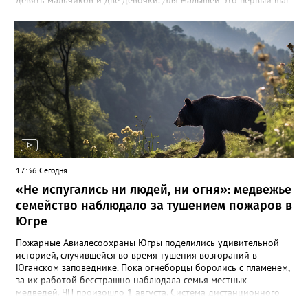
девять мальчиков и две девочки. Для малышей это первый шаг
в церковной жизни, для их родителей — волнительный и
важный день. Это уже второе подобное мероприятие в Югре.
Первое прошло в июле, в День крещения Руси, в Ханты-
Мансийске. Добрая традиция зародилась благодаря
соглашению между окружным Департаментом социального
развития и Ханты-Мансийской митрополией Русской
Православной Церкви. Владыка Павел отметил, что готов
продолжать эту практику и в других городах региона: «Я буду
совершать это везде, где будет желание, — ради наших детей,
ради духовного здоровья общества».
17:36 Сегодня
«Не испугались ни людей, ни огня»: медвежье
семейство наблюдало за тушением пожаров в
Югре
Пожарные Авиалесоохраны Югры поделились удивительной
историей, случившейся во время тушения возгораний в
Юганском заповеднике. Пока огнеборцы боролись с пламенем,
за их работой бесстрашно наблюдала семья местных
медведей. ЧП произошло 1 августа. Система дистанционного
мониторинга зафиксировала на заповедной территории