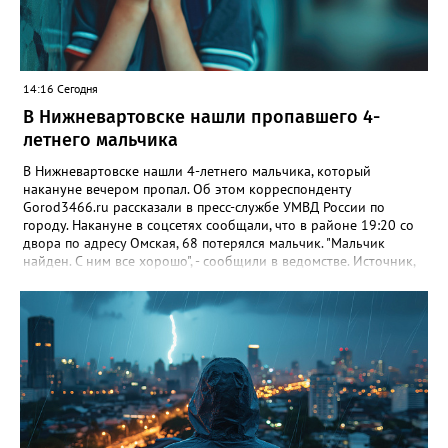
14:16 Сегодня
В Нижневартовске нашли пропавшего 4-
летнего мальчика
В Нижневартовске нашли 4-летнего мальчика, который
накануне вечером пропал. Об этом корреспонденту
Gorod3466.ru рассказали в пресс-службе УМВД России по
городу. Накануне в соцсетях сообщали, что в районе 19:20 со
двора по адресу Омская, 68 потерялся мальчик. "Мальчик
найден. С ним все хорошо", - сообщили в ведомстве. Источник,
знакомый с ситуацией, пояснил в беседе с журналистом
издания, что мальчик просто заблудился. По словам
собеседника, ребенок гулял с сестрой, в какой-то момент она
отвлеклась, а он убежал от нее. "Мальчик гулял, пытаясь найти
дом, но не смог. Затем его нашли прохожие и позвонили в
полицию", - добавил источник.