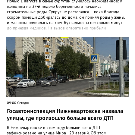
Ночью 1 августа в семье сургутян случилось неожиданное: у
женщины на 37-й неделе беременности начались
стремительные роды. Супруг не растерялся — пока бригада
скорой помощи добиралась до дома, он принял роды у жены,
и малышка появилась на свет буквально за несколько минут
до приезда медиков. На вызов оперативно прибыли
фельдшеры Анна Байгузина, Наталья Плотникова и водитель
Олег Бураковский. К этому моменту новорождённая уже была
на руках у отца. Специалисты сразу оценили состояние мамы и
девочки, провели необходимые манипуляции,
стабилизировали пациенток и подготовили к транспортировке.
Девочка родилась доношенной и здоровой. Женщину и
малышку доставили в Сургутский окружной центр охраны
материнства и детства, где они находились под наблюдением
врачей. Сегодня мама и дочка уже выписаны домой.
09:00 Сегодня
Госавтоинспекция Нижневартовска назвала
улицы, где произошло больше всего ДТП
В Нижневартовске в этом году больше всего ДТП
зафиксировано на улице Мира - 29 аварий. Об этом