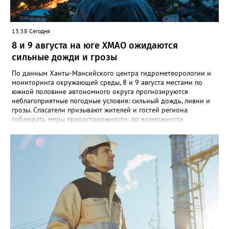
13:58 Сегодня
8 и 9 августа на юге ХМАО ожидаются
сильные дожди и грозы
По данным Ханты-Мансийского центра гидрометеорологии и
мониторинга окружающей среды, 8 и 9 августа местами по
южной половине автономного округа прогнозируются
неблагоприятные погодные условия: сильный дождь, ливни и
грозы. Спасатели призывают жителей и гостей региона
соблюдать меры предосторожности: по возможности
воздержаться от дальних поездок, не парковать автомобили
под деревьями и слабоукреплёнными конструкциями, а также
быть внимательными на дорогах из-за ухудшения видимости и
риска аквапланирования. При возникновении чрезвычайных
ситуаций немедленно звоните по единому номеру экстренных
служб 112.