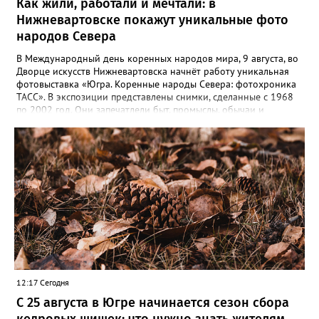
Как жили, работали и мечтали: в
Нижневартовске покажут уникальные фото
народов Севера
В Международный день коренных народов мира, 9 августа, во
Дворце искусств Нижневартовска начнёт работу уникальная
фотовыставка «Югра. Коренные народы Севера: фотохроника
ТАСС». В экспозиции представлены снимки, сделанные с 1968
по 2002 год. Они запечатлели быт, промыслы, обычаи и
выдающихся представителей коренных народов, которые
внесли вклад в развитие региона. Гости увидят кадры,
отражающие жизнь северян — от повседневного труда до
праздников. Особую ценность представляют авторские
подписи к снимкам, которые сохраняют историческую
достоверность и передают дух эпохи. Торжественное открытие
— 9 августа в 12:00. Выставка доступна до 31 августа.
12:17 Сегодня
С 25 августа в Югре начинается сезон сбора