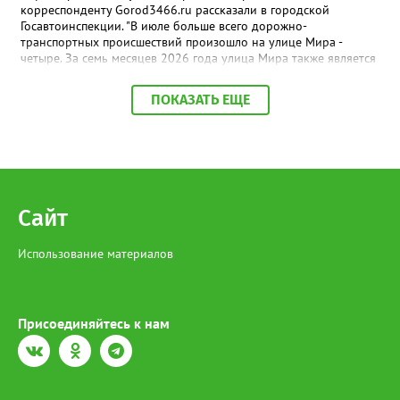
корреспонденту Gorod3466.ru рассказали в городской
Госавтоинспекции. "В июле больше всего дорожно-
транспортных происшествий произошло на улице Мира -
четыре. За семь месяцев 2026 года улица Мира также является
самой аварийной - 29 ДТП", - заявили в ГАИ. В ведомстве
добавили, что на втором месте расположилась улица Ленина,
ПОКАЗАТЬ ЕЩЕ
на дорогах которой произошло 19 дорожно-транспортных
происшествий. Замыкает тройку улица Индустриальная - 17
ДТП.
Сайт
Использование материалов
Присоединяйтесь к нам