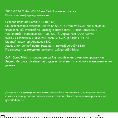
2021-2026 © Gorod3466.ru - Сайт Нижневартовска
Политика конфиденциальности
Сетевое издание Gorod3466.ru (16+).
Свидетельство о регистрации Эл № ФС77-66798 от 15.08.2016 выдано
Федеральной службой по надзору в сфере связи, информационных
технологий и массовых коммуникаций. Учредитель ООО "Салун"
628602 г. Нижневартовск ул.Пикмана 31. +7(3466)41-73-73
Главный редактор: Аврашова Е.С.
Адрес электронной почты редакции:
news@gorod3466.ru
По вопросам размещения рекламы:
1@gorod3466.ru
Сайт Gorod3466.ru использует файлы cookie и метрические программы
Яндекс.Метрика, LiveInternet с целью получения статистики и аналитических
данных.
Допускается цитирование материалов без получения предварительного
согласия при условии размещения в тексте обязательной гиперссылки на
gorod3466.ru
Продолжая использовать сайт