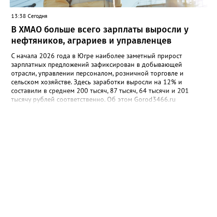
13:38 Сегодня
В ХМАО больше всего зарплаты выросли у
нефтяников, аграриев и управленцев
С начала 2026 года в Югре наиболее заметный прирост
зарплатных предложений зафиксирован в добывающей
отрасли, управлении персоналом, розничной торговле и
сельском хозяйстве. Здесь заработки выросли на 12% и
составили в среднем 200 тысяч, 87 тысяч, 64 тысячи и 201
тысячу рублей соответственно. Об этом Gorod3466.ru
сообщили аналитики hh.ru. В числе лидеров по темпам роста
также туризм, гостиничный и ресторанный бизнес (+11%, до
68,4 тыс. рублей), производство и сервисное обслуживание
(+9%, до 166,4 тыс. рублей), а также финансы и бухгалтерия
(+9%, до 87,6 тыс. рублей). В целом медианная зарплата по
региону увеличилась на 3% и достигла 93,5 тыс. рублей.
Отдельный тренд — рост оплаты на подработке: за год
предложения здесь выросли на 35%. При этом самые высокие
зарплаты по-прежнему предлагают вахтовикам — в среднем
175 тыс. рублей (+5% к прошлому году).