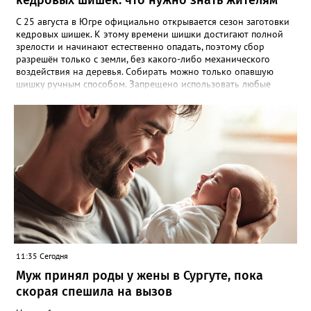
кедровых шишек: что нужно знать жителям
С 25 августа в Югре официально открывается сезон заготовки
кедровых шишек. К этому времени шишки достигают полной
зрелости и начинают естественно опадать, поэтому сбор
разрешён только с земли, без какого-либо механического
воздействия на деревья. Собирать можно только опавшую
шишку ручным способом. Запрещено использовать любые
приспособления, которые могут повредить стволы или кроны
кедров. Исключение — лесосеменные плантации, где сбор
шишек категорически запрещён. Нарушителям грозит
административная ответственность: штраф от 1 000 до 5 000
рублей. В отдельных случаях возможно уголовное
преследование. Важное уточнение: сбор шишек разрешён
только для личных нужд. Если вы планируете заготавливать их
в коммерческих целях, необходимо официально
зарегистрировать предпринимательскую деятельность и
заключить договор аренды лесного участка. Напомним, что
иностранным гражданам сбор и заготовка кедровых шишек на
территории Югры запрещены.
11:35 Сегодня
Муж принял роды у жены в Сургуте, пока
скорая спешила на вызов