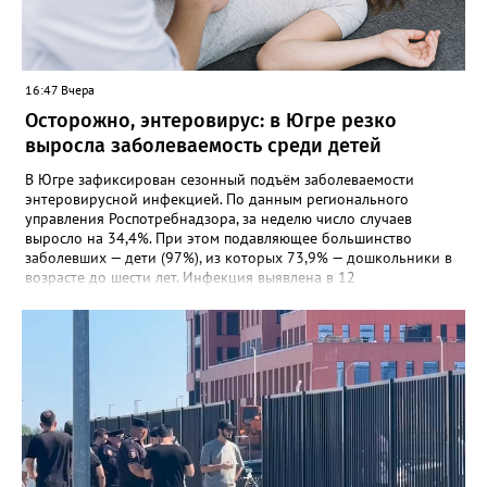
16:47 Вчера
Осторожно, энтеровирус: в Югре резко
выросла заболеваемость среди детей
В Югре зафиксирован сезонный подъём заболеваемости
энтеровирусной инфекцией. По данным регионального
управления Роспотребнадзора, за неделю число случаев
выросло на 34,4%. При этом подавляющее большинство
заболевших — дети (97%), из которых 73,9% — дошкольники в
возрасте до шести лет. Инфекция выявлена в 12
муниципалитетах, включая Сургут, Ханты-Мансийск,
Нижневартовск, Мегион, Нягань, Лангепас, Радужный, а также
Нижневартовский, Октябрьский, Советский, Сургутский и
Ханты-Мансийский районы. В большинстве случаев болезнь
проявляется в виде высыпаний на слизистой рта и
конечностях. На долю энтеровирусного менингита приходится
5,6% случаев. Лабораторные исследования подтвердили
циркуляцию нескольких типов вирусов Коксаки и эховирусов.
Специалисты напоминают о важности соблюдения правил
личной гигиены и рекомендуют при первых симптомах