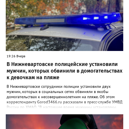
19:26 Вчера
В Нижневартовске полицейские установили
мужчин, которых обвинили в домогательствах
к девочкам на пляже
В Нижневартовске сотрудники полиции установили двух
мужчин, которых в социальных сетях обвиняли в якобы
домогательствах к несовершеннолетним на пляже. Об этом
корреспонденту Gorod3466.ru рассказали в пресс-службе УМВД
России по ХМАО. "В настоящее время мужчины установлены.
По данному факту проверка продолжается. При этом факт
правонарушения пока не подтверждается", - заявили в пресс-
службе ведомства. Ранее Gorod3466.ru сообщал, что жители
Нижневартовска рассказывали в соцсетях, что на озере