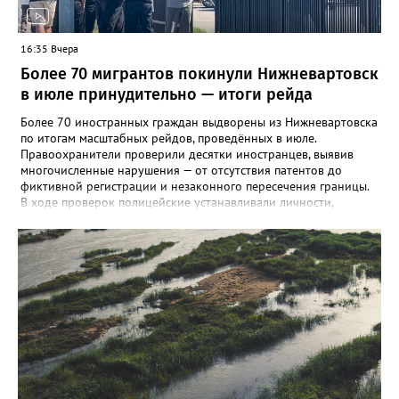
обращаться к врачу.
16:35 Вчера
Более 70 мигрантов покинули Нижневартовск
в июле принудительно — итоги рейда
Более 70 иностранных граждан выдворены из Нижневартовска
по итогам масштабных рейдов, проведённых в июле.
Правоохранители проверили десятки иностранцев, выявив
многочисленные нарушения — от отсутствия патентов до
фиктивной регистрации и незаконного пересечения границы.
В ходе проверок полицейские устанавливали личности,
проверяли паспорта, миграционные карты, патенты на работу, а
также сверяли заявленную цель въезда с фактической
деятельностью. Особое внимание уделялось законности
постановки на учёт принимающей стороной. Все нарушения
фиксировались, на нарушителей составляли протоколы. Всего
за июль составлено более 180 протоколов по главе 18 КоАП
РФ и статье 19.27 КоАП РФ (ложные сведения при постановке
на учёт), а также 4 протокола за уклонение от уплаты штрафа.
По результатам судебных решений вынесено 71
постановление о выдворении. Из них 55 человек помещены в
Центр временного содержания иностранных граждан в
Сургуте для принудительной депортации. Кроме того,