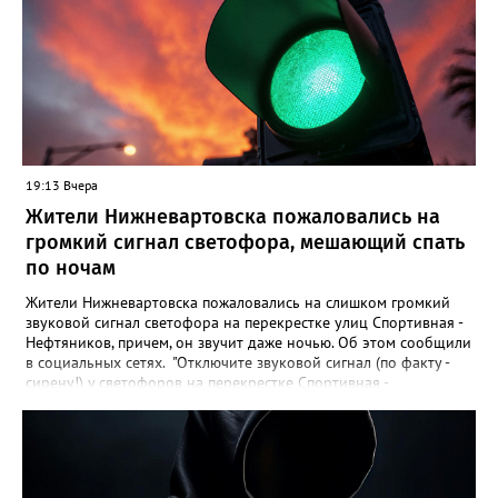
Молодежное заметили двух пьяных мужчин, которые
домогались до несовершеннолетних девочек.
19:13 Вчера
Жители Нижневартовска пожаловались на
громкий сигнал светофора, мешающий спать
по ночам
Жители Нижневартовска пожаловались на слишком громкий
звуковой сигнал светофора на перекрестке улиц Спортивная -
Нефтяников, причем, он звучит даже ночью. Об этом сообщили
в социальных сетях. "Отключите звуковой сигнал (по факту -
сирену!) у светофоров на перекрестке Спортивная -
Нефтяников со стороны техникума, которая с недавних пор
врубается на ночь! Он мешает спать жителям всех
близлежащих домов! Мало нам по ночам шума от питбайкеров
и авто, чтобы еще из-за вашей свистелки страдать", - сказано в
сообщении. В МБУ "Управление по дорожному хозяйству и