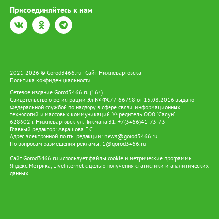
пешком. Здесь реализуется программа «Спортивная страна
Присоединяйтесь к нам
детей Севера»: ежедневные занятия по северному многоборью
и спортивной аэробике, физкультурные мероприятия,
экскурсии, конкурсы, фестивали, квест-игры, шахматные
турниры. Кроме того, ребята посещают оздоровительный
бассейн. В лагере на базе ФСК «Арена» отдыхают 62 ребёнка,
питание — в ресторанном комплексе «Меридиан». Для ребят
проводят эстафеты, дворовой футбол, бадминтон, игру
2021-2026 © Gorod3466.ru - Сайт Нижневартовска
«снайпер», настольный аэрохоккей, шашки и шахматы, а также
Политика конфиденциальности
организуют экскурсии, в том числе в библиотеку и пожарную
Сетевое издание Gorod3466.ru (16+).
часть. Депутаты отметили, что третья смена пользуется
Свидетельство о регистрации Эл № ФС77-66798 от 15.08.2016 выдано
большим спросом — попасть в лагеря дневного пребывания
Федеральной службой по надзору в сфере связи, информационных
смогли не все желающие. По сравнению с прошлым годом
технологий и массовых коммуникаций. Учредитель ООО "Салун"
628602 г. Нижневартовск ул.Пикмана 31. +7(3466)41-73-73
число лагерей увеличили с 15 до 17, однако и этого оказалось
Главный редактор: Аврашова Е.С.
недостаточно. По окончании всех трёх смен планируется
Адрес электронной почты редакции:
news@gorod3466.ru
опрос родителей: это позволит сформировать запрос на
По вопросам размещения рекламы:
1@gorod3466.ru
будущий год и обосновать выделение дополнительных
средств на увеличение количества лагерей. Председатель Думы
Сайт Gorod3466.ru использует файлы cookie и метрические программы
Яндекс.Метрика, LiveInternet с целью получения статистики и аналитических
Нижневартовска Алексей Сатинов подчеркнул: «Депутатский
данных.
корпус интересуют прежде всего условия пребывания, питание
и содержательная программа. Сегодня мы получили обратную
связь — школьники довольны, им нравится и еда, и
организация досуга, ведь они не просто сидят в здании, а
участвуют в мероприятиях за пределами учреждений. В целом