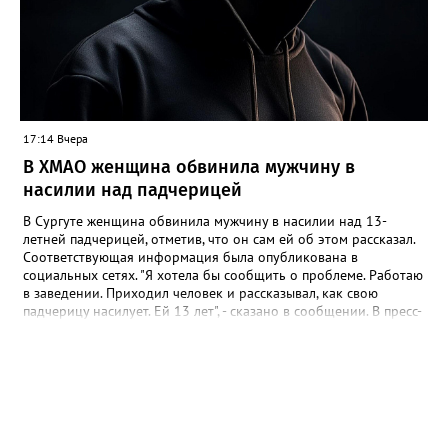
благоустройству" Нижневартовска корреспонденту
Gorod3466.ru сообщили, что звуковые оповещатели на
светофорных объектах оборудованы в соответствии с ГОСТ,
при согласовании с обществом слепых. "Их наличие строго
контролируется прокуратурой. В ночное время они не
работают. Корректировка громкости проводится по мере
возможности", - подчеркнули в учреждении.
17:14 Вчера
В ХМАО женщина обвинила мужчину в
насилии над падчерицей
В Сургуте женщина обвинила мужчину в насилии над 13-
летней падчерицей, отметив, что он сам ей об этом рассказал.
Соответствующая информация была опубликована в
социальных сетях. "Я хотела бы сообщить о проблеме. Работаю
в заведении. Приходил человек и рассказывал, как свою
падчерицу насилует. Ей 13 лет", - сказано в сообщении. В пресс-
службе УМВД России по ХМАО корреспонденту Gorod3466.ru
сообщили, что в настоящее время по данному факту
проводится проверка. "Сотрудники полиции устанавливают все
обстоятельства произошедшего", - отметили в пресс-службе
ведомства.