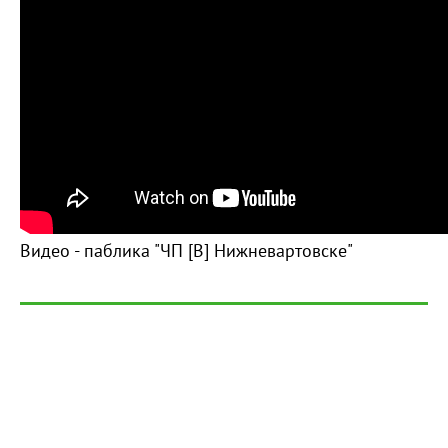
Видео - паблика "ЧП [В] Нижневартовске"