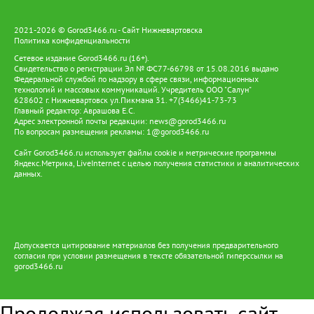
продолжением «Цифрового стойбища», предусматривает
установку солнечных панелей и аккумуляторов. Они
2021-2026 © Gorod3466.ru - Сайт Нижневартовска
обеспечивают работу телекоммуникационного оборудования,
Политика конфиденциальности
освещения и бытовых электроприборов. Так цифровая
Сетевое издание Gorod3466.ru (16+).
инфраструктура становится частью более масштабной системы
Свидетельство о регистрации Эл № ФС77-66798 от 15.08.2016 выдано
поддержки коренных народов — от образования и доступа к
Федеральной службой по надзору в сфере связи, информационных
услугам до развития традиционных промыслов и сохранения
технологий и массовых коммуникаций. Учредитель ООО "Салун"
культурного наследия. Именно такой подход позволяет
628602 г. Нижневартовск ул.Пикмана 31. +7(3466)41-73-73
сочетать современные технологии с традиционным образом
Главный редактор: Аврашова Е.С.
Адрес электронной почты редакции:
жизни ханты и манси, давая им возможность жить и трудиться
news@gorod3466.ru
По вопросам размещения рекламы:
1@gorod3466.ru
на земле предков и вести традиционный образ жизни.
Сайт Gorod3466.ru использует файлы cookie и метрические программы
Яндекс.Метрика, LiveInternet с целью получения статистики и аналитических
данных.
Допускается цитирование материалов без получения предварительного
согласия при условии размещения в тексте обязательной гиперссылки на
gorod3466.ru
Продолжая использовать сайт