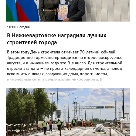
10:00 Сегодня
В Нижневартовске наградили лучших
строителей города
В этом году День строителя отмечает 70-летний юбилей.
Традиционно торжество приходится на второе воскресенье
августа, и в нынешнем году это 9-е число. Для строительной
отрасли эта дата — не просто календарная отметка, а повод
вспомнить о людях, создающих дома, дороги, мосты,
инженерные сети и целые жилые микрорайоны. В
Нижневартовске в преддверии праздника администрация
города ежегодно проводит конкурс «Лучший строитель города
Нижневартовска». К участию приглашаются строительные
организации, работающие в сфере жилищного и
коммунального строительства, а также предприятия по
производству и поставке строительных и отделочных
материалов — независимо от форм собственности и
ведомственной принадлежности, расположенные
непосредственно в Нижневартовске. Накануне в
администрации состоялось награждение победителей.