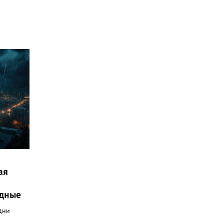
ая
одные
дни