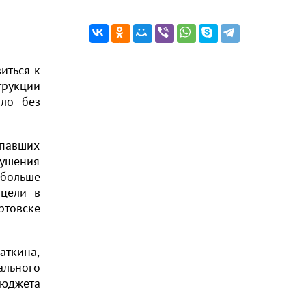
иться к
трукции
ало без
дпавших
ушения
 больше
 цели в
ртовске
ткина,
ального
бюджета