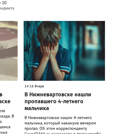
е 20
онденту
-
уста в
чная
 В этот
зируется
я
а в этот
радусов,
оптики.
 8 и 9
 сильные
14:16 Вчера
в
В Нижневартовске нашли
вске
пропавшего 4-летнего
мальчика
еля
езде. В
В Нижневартовске нашли 4-летнего
но
мальчика, который накануне вечером
вшемся
пропал. Об этом корреспонденту
ьных
Gorod3466.ru рассказали в пресс-службе