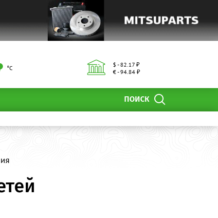
$ - 82.17 ₽
°С
€ - 94.84 ₽
ПОИСК
ния
етей