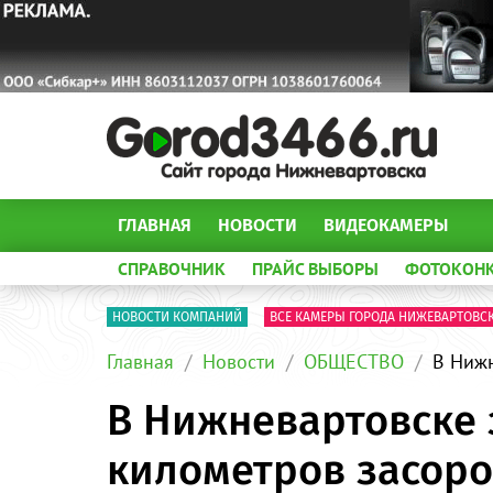
ГЛАВНАЯ
НОВОСТИ
ВИДЕОКАМЕРЫ
СПРАВОЧНИК
ПРАЙС ВЫБОРЫ
ФОТОКОН
НОВОСТИ КОМПАНИЙ
ВСЕ КАМЕРЫ ГОРОДА НИЖЕВАРТОВС
Главная
Новости
ОБЩЕСТВО
В Нижн
В Нижневартовске 
километров засор