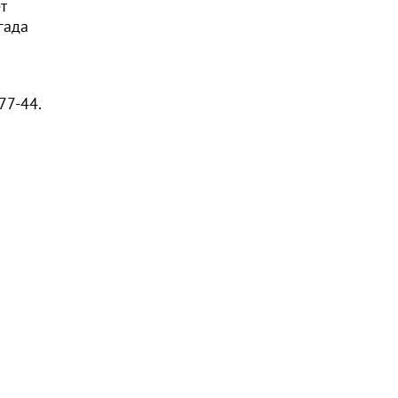
т
гада
77-44.