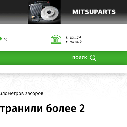
$ - 82.17 ₽
°С
€ - 94.84 ₽
ПОИСК
километров засоров
транили более 2