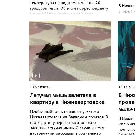
температура не поднимется выше 20
В Нижне
градусов тепла. Об этом корреспонденту
улице Пи
Gorod3466.ru сообщили в Ханты-
этом соо
Мансийском ЦГМС. "С 8 по 11 августа в
парке П
Нижневартовске ожидается облачная
объект -
погода, иногда будут прояснения. В этот
парке со
период временами также прогнозируется
бюджетны
дождь. Сильные дожди ожидаются
В депар
ночью 9 и 11 августа. Температура в этот
корресп
период составит ночью +9, +14 градусов,
рассказа
днем - +14, +19", - рассказали синоптики.
проблем
Ранее Gorod3466.ru сообщал, что 8 и 9
благоус
августа на юге ХМАО ожидаются сильные
железоб
дожди и грозы.
проложе
трубопр
15:07 Вчера
лоток п
14:16 Вче
Победы",
Летучая мышь залетела в
В Ниж
также от
квартиру в Нижневартовске
пропа
работы 
мальч
дорожном
Необычный гость появился у жителя
до конц
Нижневартовска на Западном проезде. В
В Нижне
его квартиру через открытое окно
мальчик
залетела летучая мышь. О случившемся
пропал. 
вартовчанин рассказал в социальных
Gorod346