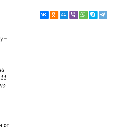
у –
ии
 11
жно
и от