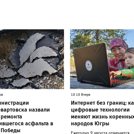
ра
18:18 Вчера
инистрации
Интернет без границ: к
вартовска назвали
цифровые технологии
 ремонта
меняют жизнь коренны
ившегося асфальта в
народов Югры
 Победы
Ежегодно 9 августа отмечается