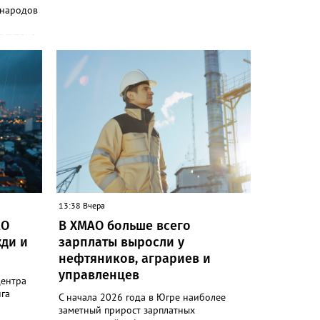
 народов
сутствия
и»
одов,
да,
 народам
ле
ькупы,
 юкагиры,
ругие. В
т в
и»)
13:38 Вчера
ючению
АО
В ХМАО больше всего
 сотовой
ди и
зарплаты выросли у
руктура
нефтяников, аграриев и
управленцев
следние
центра
гам
га
С начала 2026 года в Югре наиболее
ловек.
заметный прирост зарплатных
коренных