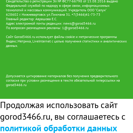
Свидетельство о регистрации Эл № ФС77-66798 от 15.08.2016 выдано
поддержки коренных народов — от образования и доступа к
Федеральной службой по надзору в сфере связи, информационных
услугам до развития традиционных промыслов и сохранения
технологий и массовых коммуникаций. Учредитель ООО "Салун"
культурного наследия. Именно такой подход позволяет
628602 г. Нижневартовск ул.Пикмана 31. +7(3466)41-73-73
сочетать современные технологии с традиционным образом
Главный редактор: Аврашова Е.С.
Адрес электронной почты редакции:
жизни ханты и манси, давая им возможность жить и трудиться
news@gorod3466.ru
По вопросам размещения рекламы:
1@gorod3466.ru
на земле предков и вести традиционный образ жизни.
Сайт Gorod3466.ru использует файлы cookie и метрические программы
Яндекс.Метрика, LiveInternet с целью получения статистики и аналитических
данных.
Допускается цитирование материалов без получения предварительного
согласия при условии размещения в тексте обязательной гиперссылки на
gorod3466.ru
Продолжая использовать сайт
gorod3466.ru, вы соглашаетесь с
политикой обработки данных