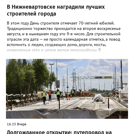
В Нижневартовске наградили лучших
строителей города
В этом году День строителя отмечает 70-летний юбилей.
Традиционно торжество приходится на второе воскресенье
августа, и в нынешнем году это 9-е число. Для строительной
отрасли эта дата — не просто календарная отметка, а повод
вспомнить о людях, создающих дома, дороги, мосты,
инженерные сети и целые жилые микрорайоны. В
Нижневартовске в преддверии праздника администрация
города ежегодно проводит конкурс «Лучший строитель города
Нижневартовска». К участию приглашаются строительные
организации, работающие в сфере жилищного и
коммунального строительства, а также предприятия по
производству и поставке строительных и отделочных
материалов — независимо от форм собственности и
ведомственной принадлежности, расположенные
непосредственно в Нижневартовске. Накануне в
администрации состоялось награждение победителей.
Заместитель директора департамента, начальник управления
архитектуры и градостроительства департамента
строительства администрации города Юлия Хакимова вручила
16:25 Вчера
заслуженные награды. Среди отмеченных — главный инженер
компании «Самотлордорстрой» Владимир Хвостанцев. Его
Долгожданное открытие: путепровод на