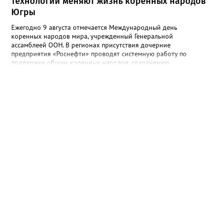
технологии меняют жизнь коренных народов
Югры
Ежегодно 9 августа отмечается Международный день
коренных народов мира, учрежденный Генеральной
ассамблеей ООН. В регионах присутствия дочерние
предприятия «Роснефти» проводят системную работу по
поддержке общин коренных народов, сохранению
традиционного уклада, национальных культур и языков.
Поддержка оказывается многим народам Севера и Дальнего
Востока, в числе которых ханты, манси, ненцы, селькупы,
эвенки, эвены (ламуты), долганы, юкагиры, нанайцы, нивхи,
ульта (ороки) и другие. В Югре «Самотлорнефтегаз» (входит в
добывающий комплекс «Роснефти») поддерживает развитие
проекта «Цифровое стойбище» по подключению коренных
народов к интернету и сотовой связи. В 2026 году
телекоммуникационная инфраструктура появилась еще на 10
стойбищах коренных народов Севера. За последние годы
доступ к современным услугам связи получили более 3,7 тыс.
человек. Это около 73% представителей коренных народов
региона, ведущих традиционный образ жизни. Проект
реализуется в рамках Соглашения о сотрудничестве между
«Роснефтью» и Правительством Ханты-Мансийского
автономного округа — Югры. Связь пришла на удаленные
стойбища, национальные деревни и поселения,