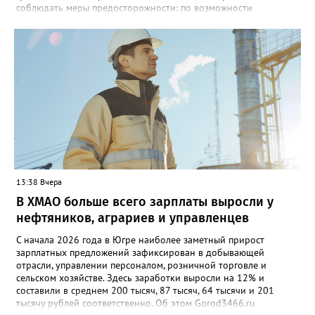
соблюдать меры предосторожности: по возможности
воздержаться от дальних поездок, не парковать автомобили
под деревьями и слабоукреплёнными конструкциями, а также
быть внимательными на дорогах из-за ухудшения видимости и
риска аквапланирования. При возникновении чрезвычайных
ситуаций немедленно звоните по единому номеру экстренных
служб 112.
13:38 Вчера
В ХМАО больше всего зарплаты выросли у
нефтяников, аграриев и управленцев
С начала 2026 года в Югре наиболее заметный прирост
зарплатных предложений зафиксирован в добывающей
отрасли, управлении персоналом, розничной торговле и
сельском хозяйстве. Здесь заработки выросли на 12% и
составили в среднем 200 тысяч, 87 тысяч, 64 тысячи и 201
тысячу рублей соответственно. Об этом Gorod3466.ru