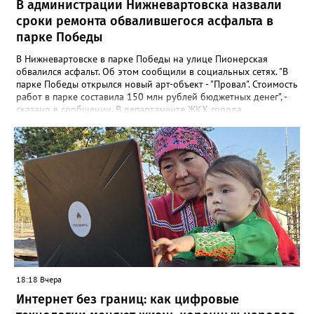
В администрации Нижневартовска назвали
сроки ремонта обвалившегося асфальта в
парке Победы
В Нижневартовске в парке Победы на улице Пионерская
обвалился асфальт. Об этом сообщили в социальных сетях. "В
парке Победы открылся новый арт-объект - "Провал". Стоимость
работ в парке составила 150 млн рублей бюджетных денег", -
сказано в сообщении. В департаменте ЖКХ города
корреспонденту Gorod3466.ru рассказали, что уже занимаются
данной проблемой. "Причиной обрушения благоустройства
послужило разрушение железобетонного лотка в котором
проложены не действующие трубопроводы теплоснабжения.
Ж/б лоток проходит параллельно проспекту Победы", - заявили
в департаменте. Там также отметили, что восстановительные
работы выполнит МБУ "Управление по дорожному хозяйству и
благоустройству" до конца следующей недели.
18:18 Вчера
Интернет без границ: как цифровые