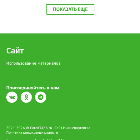
сообщили аналитики hh.ru. В числе лидеров по темпам роста
также туризм, гостиничный и ресторанный бизнес (+11%, до
ПОКАЗАТЬ ЕЩЕ
68,4 тыс. рублей), производство и сервисное обслуживание
(+9%, до 166,4 тыс. рублей), а также финансы и бухгалтерия
(+9%, до 87,6 тыс. рублей). В целом медианная зарплата по
региону увеличилась на 3% и достигла 93,5 тыс. рублей.
Отдельный тренд — рост оплаты на подработке: за год
предложения здесь выросли на 35%. При этом самые высокие
зарплаты по-прежнему предлагают вахтовикам — в среднем
Сайт
175 тыс. рублей (+5% к прошлому году).
Использование материалов
Присоединяйтесь к нам
2021-2026 © Gorod3466.ru - Сайт Нижневартовска
Политика конфиденциальности