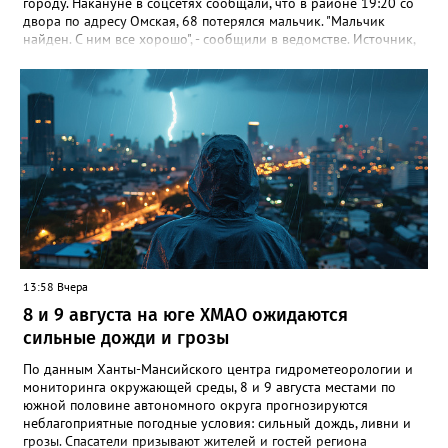
городу. Накануне в соцсетях сообщали, что в районе 19:20 со
двора по адресу Омская, 68 потерялся мальчик. "Мальчик
найден. С ним все хорошо", - сообщили в ведомстве. Источник,
знакомый с ситуацией, пояснил в беседе с журналистом
издания, что мальчик просто заблудился. По словам
собеседника, ребенок гулял с сестрой, в какой-то момент она
отвлеклась, а он убежал от нее. "Мальчик гулял, пытаясь найти
дом, но не смог. Затем его нашли прохожие и позвонили в
полицию", - добавил источник.
13:58 Вчера
8 и 9 августа на юге ХМАО ожидаются
сильные дожди и грозы
По данным Ханты-Мансийского центра гидрометеорологии и
мониторинга окружающей среды, 8 и 9 августа местами по
южной половине автономного округа прогнозируются
неблагоприятные погодные условия: сильный дождь, ливни и
грозы. Спасатели призывают жителей и гостей региона