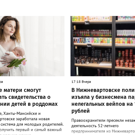
ра
17:18 Вчера
е матери смогут
В Нижневартовске пол
ать свидетельства о
изъяла у бизнесмена п
нии детей в роддомах
нелегальных вейпов на 
рублей
е, Ханты-Мансийске и
ртовске заработала новая
Правоохранители пресекли неза
 система для молодых родителей.
деятельность 52-летнего
получить первый и самый важный
предпринимателя из Нижневарто