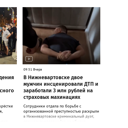
. У
вейпов
о
арет и
нируя
ине. В
ерили
5 тыс.
5 литра
ость
высила 1
09:51 Вчера
ся, что
адения
В Нижневартовске двое
ктер
мужчин инсценировали ДТП и
шёл на
м
сного
заработали 3 млн рублей на
страховых махинациях
 УК РФ
 товаров
крёстке
Сотрудники отдела по борьбе с
 крупном
я,
организованной преступностью раскрыли
в Нижневартовске криминальный дуэт,
итель
специализировавшийся на обмане
я», в
страховых компаний. Афера строилась на