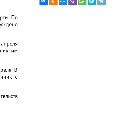
рти. По
уждено
 апреля
ния, им
реля. В
енник с
тельств