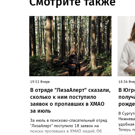
Смотрите также
19:52 Вчера
18:36 Вче
В отряде "ЛизаАлерт" сказали,
В Югр
сколько к ним поступило
получ
заявок о пропавших в ХМАО
рожде
за июль
В Сургут
Нижнева
За июль в поисково-спасательный отряд
удобная
"ЛизаАлерт" поступило 18 заявок на
Теперь 
поиски пропавших в ХМАО людей. Об