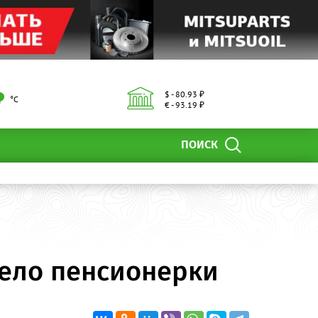
$ - 80.93 ₽
°С
€ - 93.19 ₽
ПОИСК
тело пенсионерки