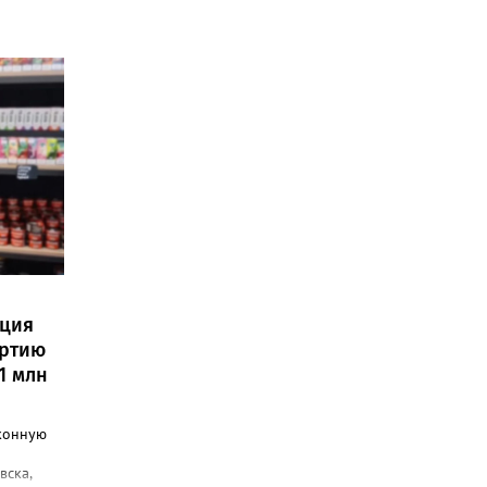
иция
артию
1 млн
конную
вска,