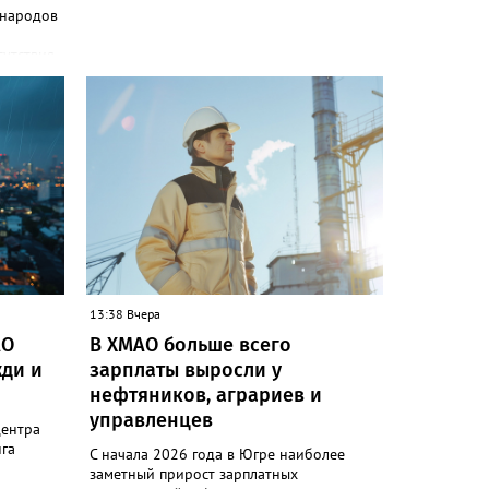
 народов
сутствия
и»
одов,
да,
 народам
ле
ькупы,
 юкагиры,
ругие. В
т в
и»)
13:38 Вчера
ючению
АО
В ХМАО больше всего
 сотовой
ди и
зарплаты выросли у
руктура
нефтяников, аграриев и
управленцев
следние
центра
гам
га
С начала 2026 года в Югре наиболее
ловек.
заметный прирост зарплатных
коренных