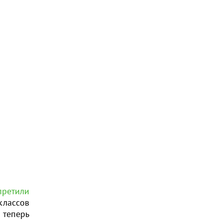
претили
классов
 теперь