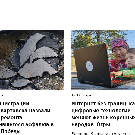
ра
18:18 Вчера
инистрации
Интернет без границ: к
вартовска назвали
цифровые технологии
 ремонта
меняют жизнь коренны
ившегося асфальта в
народов Югры
 Победы
Ежегодно 9 августа отмечается