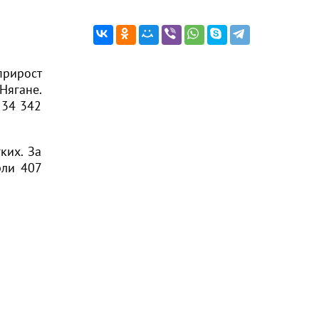
прирост
Нягане.
 34 342
ких. За
рли 407