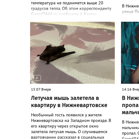
температура не поднимется выше 20
В Нижне
градусов тепла. Об этом корреспонденту
улице Пи
Gorod3466.ru сообщили в Ханты-
этом соо
Мансийском ЦГМС. "С 8 по 11 августа в
парке П
Нижневартовске ожидается облачная
объект -
погода, иногда будут прояснения. В этот
парке со
период временами также прогнозируется
бюджетны
дождь. Сильные дожди ожидаются
В депар
ночью 9 и 11 августа. Температура в этот
корресп
период составит ночью +9, +14 градусов,
рассказа
днем - +14, +19", - рассказали синоптики.
проблем
Ранее Gorod3466.ru сообщал, что 8 и 9
благоус
августа на юге ХМАО ожидаются сильные
железоб
дожди и грозы.
проложе
трубопр
15:07 Вчера
лоток п
14:16 Вче
Победы",
Летучая мышь залетела в
В Ниж
также от
квартиру в Нижневартовске
пропа
работы 
мальч
дорожном
Необычный гость появился у жителя
до конц
Нижневартовска на Западном проезде. В
В Нижне
его квартиру через открытое окно
мальчик
залетела летучая мышь. О случившемся
пропал. 
вартовчанин рассказал в социальных
Gorod346