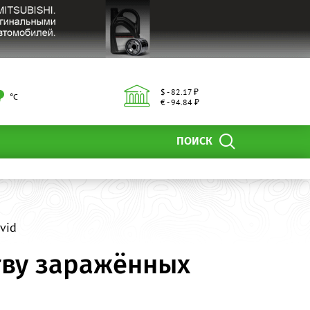
$ - 82.17 ₽
°С
€ - 94.84 ₽
ПОИСК
vid
тву заражённых