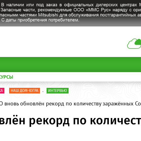
КУРСЫ
КА
НАШ ДОМ-ЮГРА
.
ИНТЕРВЬЮ
 вновь обновлён рекорд по количеству заражённых Co
влён рекорд по количес