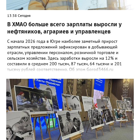
13:38 Сегодня
В ХМАО больше всего зарплаты выросли у
нефтяников, аграриев и управленцев
С начала 2026 года в Югре наиболее заметный прирост
зарплатных предложений зафиксирован в добывающей
отрасли, управлении персоналом, розничной торговле и
сельском хозяйстве. Здесь заработки выросли на 12% и
составили в среднем 200 тысяч, 87 тысяч, 64 тысячи и 201
тысячу рублей соответственно. Об этом Gorod3466.ru
сообщили аналитики hh.ru. В числе лидеров по темпам роста
также туризм, гостиничный и ресторанный бизнес (+11%, до
68,4 тыс. рублей), производство и сервисное обслуживание
(+9%, до 166,4 тыс. рублей), а также финансы и бухгалтерия
(+9%, до 87,6 тыс. рублей). В целом медианная зарплата по
региону увеличилась на 3% и достигла 93,5 тыс. рублей.
Отдельный тренд — рост оплаты на подработке: за год
предложения здесь выросли на 35%. При этом самые высокие
зарплаты по-прежнему предлагают вахтовикам — в среднем
175 тыс. рублей (+5% к прошлому году).