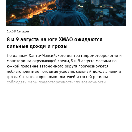
13:58 Сегодня
8 и 9 августа на юге ХМАО ожидаются
сильные дожди и грозы
По данным Ханты-Мансийского центра гидрометеорологии и
мониторинга окружающей среды, 8 и 9 августа местами по
южной половине автономного округа прогнозируются
неблагоприятные погодные условия: сильный дождь, ливни и
грозы. Спасатели призывают жителей и гостей региона
соблюдать меры предосторожности: по возможности
воздержаться от дальних поездок, не парковать автомобили
под деревьями и слабоукреплёнными конструкциями, а также
быть внимательными на дорогах из-за ухудшения видимости и
риска аквапланирования. При возникновении чрезвычайных
ситуаций немедленно звоните по единому номеру экстренных
служб 112.