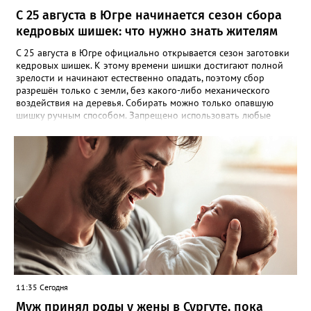
С 25 августа в Югре начинается сезон сбора
кедровых шишек: что нужно знать жителям
С 25 августа в Югре официально открывается сезон заготовки
кедровых шишек. К этому времени шишки достигают полной
зрелости и начинают естественно опадать, поэтому сбор
разрешён только с земли, без какого-либо механического
воздействия на деревья. Собирать можно только опавшую
шишку ручным способом. Запрещено использовать любые
приспособления, которые могут повредить стволы или кроны
кедров. Исключение — лесосеменные плантации, где сбор
шишек категорически запрещён. Нарушителям грозит
административная ответственность: штраф от 1 000 до 5 000
рублей. В отдельных случаях возможно уголовное
преследование. Важное уточнение: сбор шишек разрешён
только для личных нужд. Если вы планируете заготавливать их
в коммерческих целях, необходимо официально
зарегистрировать предпринимательскую деятельность и
заключить договор аренды лесного участка. Напомним, что
иностранным гражданам сбор и заготовка кедровых шишек на
территории Югры запрещены.
11:35 Сегодня
Муж принял роды у жены в Сургуте, пока