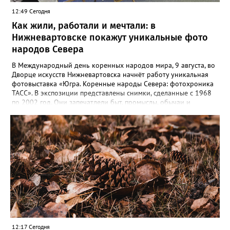
12:49 Сегодня
Как жили, работали и мечтали: в
Нижневартовске покажут уникальные фото
народов Севера
В Международный день коренных народов мира, 9 августа, во
Дворце искусств Нижневартовска начнёт работу уникальная
фотовыставка «Югра. Коренные народы Севера: фотохроника
ТАСС». В экспозиции представлены снимки, сделанные с 1968
по 2002 год. Они запечатлели быт, промыслы, обычаи и
выдающихся представителей коренных народов, которые
внесли вклад в развитие региона. Гости увидят кадры,
отражающие жизнь северян — от повседневного труда до
праздников. Особую ценность представляют авторские
подписи к снимкам, которые сохраняют историческую
достоверность и передают дух эпохи. Торжественное открытие
— 9 августа в 12:00. Выставка доступна до 31 августа.
12:17 Сегодня