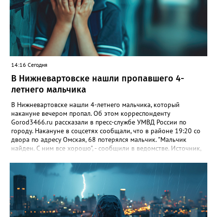
квартире на улице Мира, 27. Напомним: летучие мыши не
агрессивны и не опасны для человека, они питаются
насекомыми и часто залетают в жильё случайно, привлечённые
светом. Специалисты советуют не трогать их голыми руками, а
открыть окно и дать возможность вылететь самостоятельно.
14:16 Сегодня
В Нижневартовске нашли пропавшего 4-
летнего мальчика
В Нижневартовске нашли 4-летнего мальчика, который
накануне вечером пропал. Об этом корреспонденту
Gorod3466.ru рассказали в пресс-службе УМВД России по
городу. Накануне в соцсетях сообщали, что в районе 19:20 со
двора по адресу Омская, 68 потерялся мальчик. "Мальчик
найден. С ним все хорошо", - сообщили в ведомстве. Источник,
знакомый с ситуацией, пояснил в беседе с журналистом
издания, что мальчик просто заблудился. По словам
собеседника, ребенок гулял с сестрой, в какой-то момент она
отвлеклась, а он убежал от нее. "Мальчик гулял, пытаясь найти
дом, но не смог. Затем его нашли прохожие и позвонили в
полицию", - добавил источник.