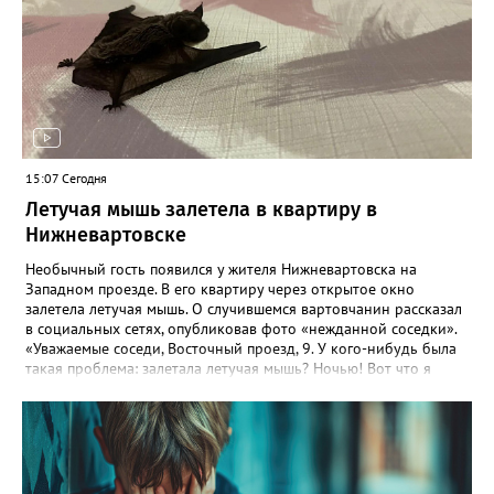
15:07 Сегодня
Летучая мышь залетела в квартиру в
Нижневартовске
Необычный гость появился у жителя Нижневартовска на
Западном проезде. В его квартиру через открытое окно
залетела летучая мышь. О случившемся вартовчанин рассказал
в социальных сетях, опубликовав фото «нежданной соседки».
«Уважаемые соседи, Восточный проезд, 9. У кого-нибудь была
такая проблема: залетала летучая мышь? Ночью! Вот что я
должен с ней сейчас делать? Эй, давай, вали», — взволнованно
произнёс автор видео. В комментариях выяснилось, что
подобные случаи в Нижневартовске происходят не впервые.
Жители разных районов рассказывают о неожиданных
встречах с этими ночными хищниками. «Еле выгнали в окно»,
— поделилась вартовчанка Екатерина, вспомнив случай в