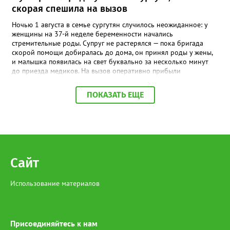
скорая спешила на вызов
Ночью 1 августа в семье сургутян случилось неожиданное: у
женщины на 37-й неделе беременности начались
стремительные роды. Супруг не растерялся — пока бригада
скорой помощи добиралась до дома, он принял роды у жены,
и малышка появилась на свет буквально за несколько минут
до приезда медиков. На вызов оперативно прибыли
фельдшеры Анна Байгузина, Наталья Плотникова и водитель
Олег Бураковский. К этому моменту новорождённая уже была
ПОКАЗАТЬ ЕЩЕ
на руках у отца. Специалисты сразу оценили состояние мамы и
девочки, провели необходимые манипуляции,
стабилизировали пациенток и подготовили к транспортировке.
Девочка родилась доношенной и здоровой. Женщину и
малышку доставили в Сургутский окружной центр охраны
материнства и детства, где они находились под наблюдением
врачей. Сегодня мама и дочка уже выписаны домой.
Сайт
Использование материалов
Присоединяйтесь к нам