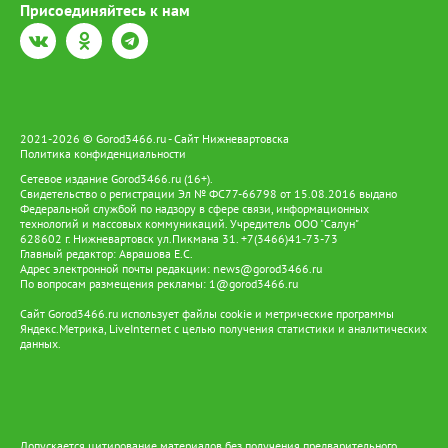
Присоединяйтесь к нам
2021-2026 © Gorod3466.ru - Сайт Нижневартовска
Политика конфиденциальности
Сетевое издание Gorod3466.ru (16+).
Свидетельство о регистрации Эл № ФС77-66798 от 15.08.2016 выдано
Федеральной службой по надзору в сфере связи, информационных
технологий и массовых коммуникаций. Учредитель ООО "Салун"
628602 г. Нижневартовск ул.Пикмана 31. +7(3466)41-73-73
Главный редактор: Аврашова Е.С.
Адрес электронной почты редакции:
news@gorod3466.ru
По вопросам размещения рекламы:
1@gorod3466.ru
Сайт Gorod3466.ru использует файлы cookie и метрические программы
Яндекс.Метрика, LiveInternet с целью получения статистики и аналитических
данных.
Допускается цитирование материалов без получения предварительного