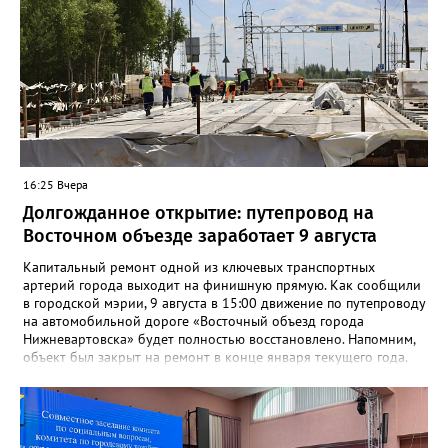
16:25 Вчера
Долгожданное открытие: путепровод на
Восточном объезде заработает 9 августа
Капитальный ремонт одной из ключевых транспортных
артерий города выходит на финишную прямую. Как сообщили
в городской мэрии, 9 августа в 15:00 движение по путепроводу
на автомобильной дороге «Восточный объезд города
Нижневартовска» будет полностью восстановлено. Напомним,
объект был закрыт на ремонт в конце января текущего года.
«В связи с завершением ремонтных работ путепровода 9
августа в 15 часов возобновится движение транспортных
средств по путепроводу на автомобильной дороге «Восточный
объезд города Нижневартовска»»,- сказано в сообщении.
Путепровод на Восточном объезде — важнейшая транспортная