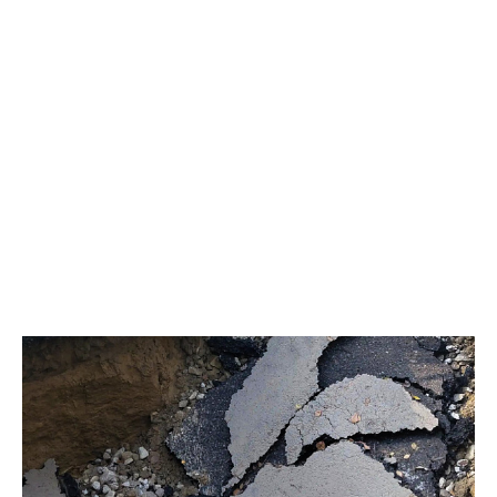
устройством пешеходного соединения в месте поворота; а
также прокладка пешеходной дорожки вдоль дома № 16 по
улице Омской в районе школы № 2 – за счёт ремонта
внутриквартального проезда и реализации программы
«Марафон благоустройства». Срок исполнения – до сентября
2026 года», – отметил председатель комитета по вопросам
безопасности Сергей Жигалов. При этом депутаты
констатировали, что ряд проблем требует безотлагательного
вмешательства. В частности, выявлены несостыковки на месте
реализации инициативного проекта сквера «Спортивный» –
необходимо синхронизировать новый сквер с уже
существующей спортплощадкой. Аналогичные сложности
возникают на выезде с улицы Повха и при реализации
«Березовой аллеи»: прилегающую территорию нужно привести
в порядок. Представители администрации пояснили, что
трудности связаны с границами земельных участков и
межведомственным взаимодействием, однако заверили, что
все замечания учтены и ведётся поиск дополнительных
источников финансирования. Особое внимание
парламентарии уделили ходу работ на объекте «Березовая
аллея». Сроки явно затягиваются, и депутаты опасаются, что
подрядчик не успеет завершить всё к установленному сроку,
поэтому настаивают на взятии объекта под особый контроль. В
департаменте ЖКХ подтвердили отставание от графика и
пообещали усилить надзор, чтобы подрядчик выполнил