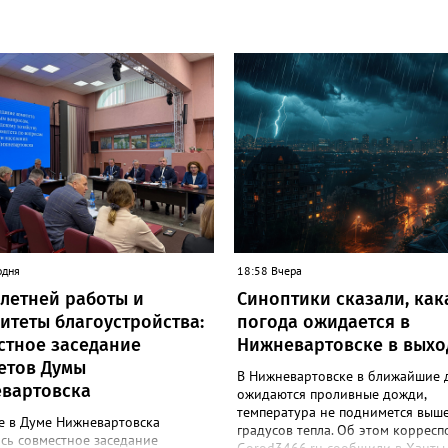
одня
18:58 Вчера
 летней работы и
Синоптики сказали, как
итеты благоустройства:
погода ожидается в
стное заседание
Нижневартовске в вых
етов Думы
В Нижневартовске в ближайшие 
вартовска
ожидаются проливные дожди,
температура не поднимется выш
е в Думе Нижневартовска
градусов тепла. Об этом корресп
сь совместное заседание