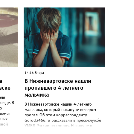
-
уста в
чная
 В этот
зируется
я
а в этот
радусов,
оптики.
 8 и 9
 сильные
14:16 Вчера
в
В Нижневартовске нашли
вске
пропавшего 4-летнего
мальчика
еля
езде. В
В Нижневартовске нашли 4-летнего
но
мальчика, который накануне вечером
вшемся
пропал. Об этом корреспонденту
ьных
Gorod3466.ru рассказали в пресс-службе
нной
УМВД России по городу. Накануне в
осточный
соцсетях сообщали, что в районе 19:20