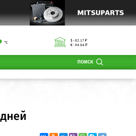
$ - 82.17 ₽
°С
€ - 94.84 ₽
ПОИСК
 дней