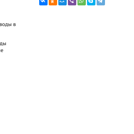
 воды в
оды
ие