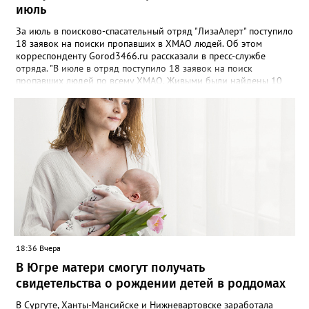
июль
уйдите на возвышенность.
За июль в поисково-спасательный отряд "ЛизаАлерт" поступило
18 заявок на поиски пропавших в ХМАО людей. Об этом
корреспонденту Gorod3466.ru рассказали в пресс-службе
отряда. "В июле в отряд поступило 18 заявок на поиск
пропавших людей по всему ХМАО. Живыми были найдены 10
человек, трое - погибли, родные найдены - двое", - сообщили в
пресс-службе. В отряде отметили, что до сих пор не нашли трех
пропавших жителей региона, однако их поиски продолжаются -
распространяются ориентировки, проверяются свидетельства.
Ранее Gorod3466.ru сообщал, что большинство случаев
пропажи детей в ХМАО фиксировались в Нижневартовске и
Сургуте.
18:36 Вчера
В Югре матери смогут получать
свидетельства о рождении детей в роддомах
В Сургуте, Ханты-Мансийске и Нижневартовске заработала