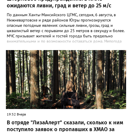
ожидаются ливни, град и ветер до 25 м/с
По данным Ханты-Мансийского ЦГМС, сегодня, 6 августа, в
Нижневартовске и ряде районов Югры прогнозируются
опасные погодные явления: сильные ливни, грозы, град и
шквалистый ветер с порывами до 25 метров в секунду и более.
МЧС призывает жителей и гостей города быть предельно
внимательными и по возможности оставаться дома. Непогода
может привести к обрывам линий электропередачи и связи,
падению деревьев и слабо укреплённых конструкций,
повреждению крыш и рекламных щитов. Ожидаются
осложнения на дорогах — увеличение аварийности, заторы,
сбои в работе светофоров и общественного транспорта. Из-за
обильных осадков возможны подтопления низких участков и
подвалов, а также размыв береговых линий. В зоне риска —
объекты ЖКХ, энергетики и судоходства. Кроме того, град
может повредить автомобили и сельхозкультуры, а грозовые
разряды — объекты без молниезащиты. При ливне спасатели
советуют по возможности оставаться дома и не заходить в
подземные переходы и подвалы — укрывайтесь в зданиях выше
уровня затопления. Если помещение подтапливает, покиньте
19:52 Вчера
его или поднимитесь на верхние этажи, отключив газ и
электричество. Водителям: не пытайтесь проехать через
В отряде "ЛизаАлерт" сказали, сколько к ним
затопленные участки, остановитесь на обочине с аварийкой и
поступило заявок о пропавших в ХМАО за
переждите; при резком подъёме воды покиньте машину и