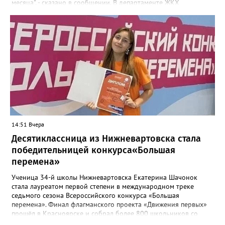
месяца", - сказано в сообщении. В департаменте ЖКХ
администрации города корреспонденту Gorod3466.ru
сообщили, что причиной нарушения целостности асфальта
стал "подмыв основания покрытия проезда после обильных
осадков". "Восстановительные работы в рамках гарантийных
обязательств контракта будет проводить подрядная
организация, которая привлекалась ООО "Нижневартовские
коммунальные системы", срок до 15 августа 2026 года.
В настоящее время приемка работ со стороны ООО "НКС" не
осуществлялась. Восстановление за счет средств подрядной
организации", - рассказали в департаменте.
14:51 Вчера
Десятиклассница из Нижневартовска стала
победительницей конкурса«Большая
перемена»
Ученица 34-й школы Нижневартовска Екатерина Шачонок
стала лауреатом первой степени в международном треке
седьмого сезона Всероссийского конкурса «Большая
перемена». Финал флагманского проекта «Движения первых»
прошёл в Красноярске и собрал более 800 школьников со
всей страны. Екатерина в составе команды разрабатывала и