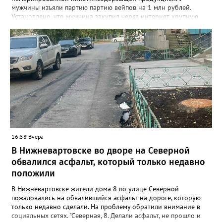
мужчины изъяли партию партию вейпов на 1 млн рублей.
Установлено, что мужчина закупил через интернет крупную
партию электронных сигарет и расходных жидкостей к ним,
планируя реализовать товар в своём магазине. В ходе
оперативно-розыскных мероприятий полицейские проверили
торговую точку и изъяли более 1,5 тыс. безакцизных вейпов, а
также 33,5 литра жидкостей для них. Общая стоимость
конфискованной продукции превысила 1 млн рублей.
Вартовчанин признался, что осознавал противоправный
характер своих действий, но всё равно пошёл на нарушение
закона. Следственным управлением УМВД возбуждено
уголовное дело по ч. 6 ст. 171.1 УК РФ (приобретение,
хранение и сбыт товаров без обязательной маркировки в
крупном размере).
16:58 Вчера
В Нижневартовске во дворе на Северной
обвалился асфальт, который только недавно
положили
В Нижневартовске жители дома 8 по улице Северной
пожаловались на обвалившийся асфальт на дороге, которую
только недавно сделали. На проблему обратили внимание в
социальных сетях. "Северная, 8. Делали асфальт, не прошло и