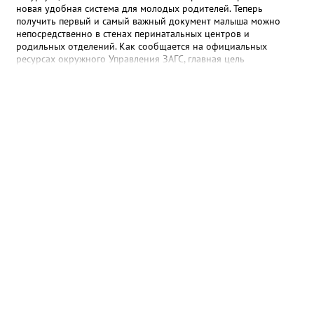
новая удобная система для молодых родителей. Теперь
получить первый и самый важный документ малыша можно
непосредственно в стенах перинатальных центров и
родильных отделений. Как сообщается на официальных
ресурсах окружного Управления ЗАГС, главная цель
нововведения — разгрузить молодых мам от лишней
бюрократии в первые дни после выписки. Специалисты начали
вести прием прямо на базе крупнейших медицинских
учреждений региона. «Теперь мамочкам и их родным не нужно
специально искать время, записываться и ехать в отдел ЗАГС.
Вся процедура регистрации рождения проходит в комфортной
обстановке, пока семья еще находится в больнице», —
подчеркивают в ведомстве. Информацию о графике работы
новых кабинетов в Сургуте, Ханты-Мансийске и
Нижневартовске обещают опубликовать в ближайшее время
на официальных страницах ведомств.