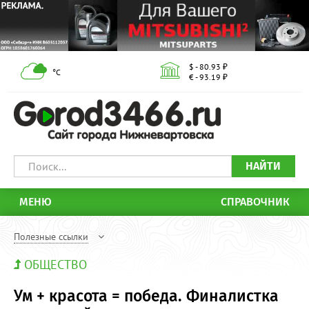
$ - 80.93 ₽
°С
€ - 93.19 ₽
НАЙТИ
МЕНЮ
СПРАВОЧНИК
Полезные ссылки
ОБЩЕСТВО
Ум + красота = победа. Финалистка