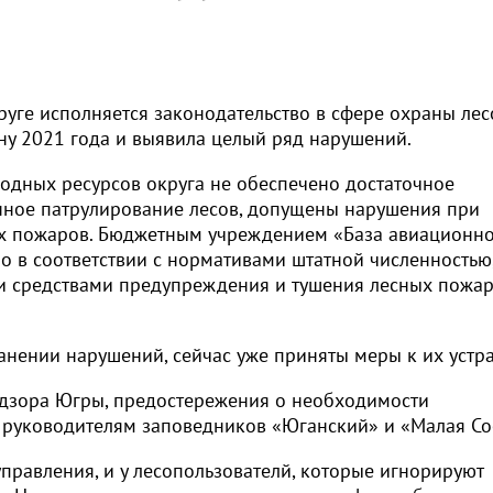
руге исполняется законодательство в сфере охраны лес
ну 2021 года и выявила целый ряд нарушений.
дных ресурсов округа не обеспечено достаточное
ное патрулирование лесов, допущены нарушения при
ых пожаров. Бюджетным учреждением «База авиационно
о в соответствии с нормативами штатной численностью
 средствами предупреждения и тушения лесных пожаро
анении нарушений, сейчас уже приняты меры к их устр
дзора Югры, предостережения о необходимости
руководителям заповедников «Юганский» и «Малая Со
управления, и у лесопользователй, которые игнорируют