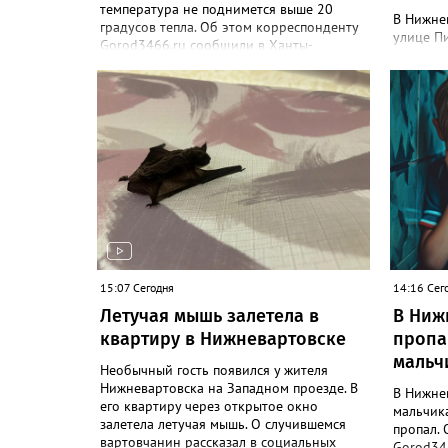
температура не поднимется выше 20
В Нижне
градусов тепла. Об этом корреспонденту
улице Пи
Gorod3466.ru сообщили в Ханты-
этом соо
Мансийском ЦГМС. "С 8 по 11 августа в
парке П
Нижневартовске ожидается облачная
объект -
погода, иногда будут прояснения. В этот
парке со
период временами также прогнозируется
бюджетны
дождь. Сильные дожди ожидаются
В депар
ночью 9 и 11 августа. Температура в этот
корресп
период составит ночью +9, +14 градусов,
рассказа
днем - +14, +19", - рассказали синоптики.
проблем
Ранее Gorod3466.ru сообщал, что 8 и 9
благоус
августа на юге ХМАО ожидаются сильные
железоб
дожди и грозы.
проложе
трубопр
15:07 Сегодня
лоток п
14:16 Сег
Победы",
Летучая мышь залетела в
В Ниж
также от
квартиру в Нижневартовске
пропа
работы 
мальч
дорожном
Необычный гость появился у жителя
до конц
Нижневартовска на Западном проезде. В
В Нижне
его квартиру через открытое окно
мальчик
залетела летучая мышь. О случившемся
пропал. 
вартовчанин рассказал в социальных
Gorod346