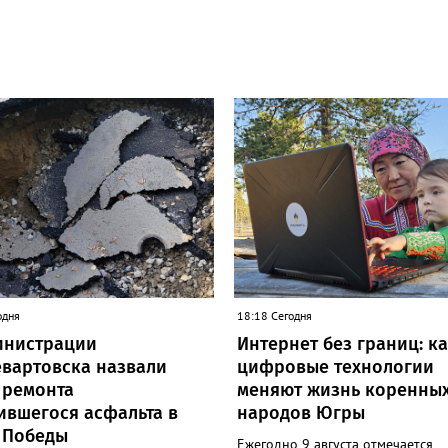
одня
18:18 Сегодня
инистрации
Интернет без границ: к
вартовска назвали
цифровые технологии
 ремонта
меняют жизнь коренны
ившегося асфальта в
народов Югры
 Победы
Ежегодно 9 августа отмечается