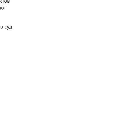
ктов
ают
в суд