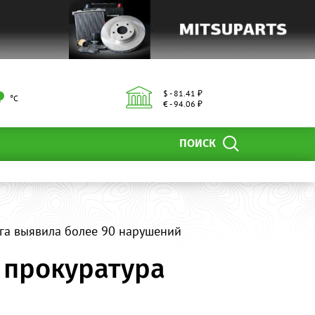
$ - 81.41 ₽
°С
€ - 94.06 ₽
ПОИСК
уга выявила более 90 нарушений
 прокуратура