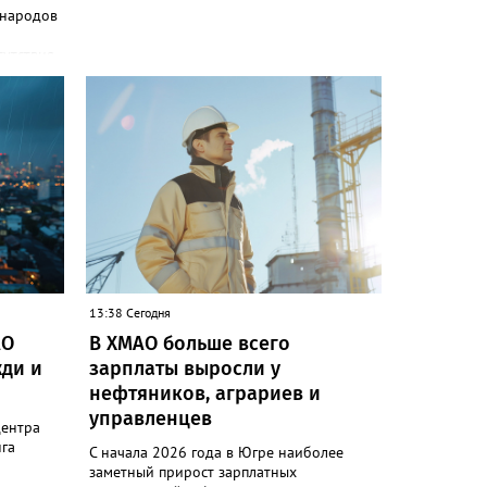
 народов
сутствия
и»
одов,
да,
 народам
ле
ькупы,
 юкагиры,
ругие. В
т в
и»)
13:38 Сегодня
ючению
АО
В ХМАО больше всего
 сотовой
ди и
зарплаты выросли у
руктура
нефтяников, аграриев и
управленцев
следние
центра
гам
га
С начала 2026 года в Югре наиболее
ловек.
заметный прирост зарплатных
коренных