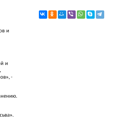
ов и
й и
,
в», -
анению.
сьва».