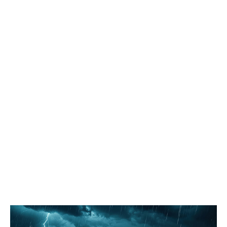
проблемные локации, на которые указывали жители, побывали
на территориях, где уже реализуются проекты благоустройства,
но требуют доработки, а также оценили участки, потенциально
пригодные для создания новых скверов. Комитет по
социальным вопросам держит на постоянном контроле
организацию детского летнего отдыха. Депутаты дали
положительную оценку проведённой кампании, отметив
широкое разнообразие направлений и программ,
полноценную материально-техническую оснащённость
лагерей, а также соблюдение мер безопасности и санитарных
норм. «Мы обратили внимание администрации на высокую
востребованность такой формы летней занятости детей и
необходимость увеличить количество лагерей дневного
пребывания, особенно в третью смену», – подчеркнул
председатель комитета по социальным вопросам Павел
Лариков. Комитет по вопросам безопасности населения
совместно с коллегами из комитета по городскому хозяйству и
строительству в рамках выездного заседания отработал
поступающие жалобы. Депутаты проверили безопасность
пешеходных переходов вблизи школ и детских садов, а также
оценили состояние благоустроенных общественных
пространств. «Администрации рекомендовано проработать
варианты решения нескольких ключевых задач: обеспечение
доступной среды для входной группы муниципального
помещения, которое арендует городское общество слепых по