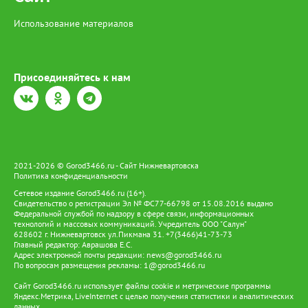
семей. Интернет становится и инструментом поддержки
открыть окно и дать возможность вылететь самостоятельно.
традиционных промыслов. С его помощью жители могут
Использование материалов
продвигать национальную продукцию, реализовывать товары
и развивать этнотуризм. Для путешественников создаются
онлайн-возможности для знакомства с культурой, бытом и
традициями коренных народов, а также бронирования
Присоединяйтесь к нам
экскурсий, чтобы заранее запланировать путешествие по Югре
с посещением родовых угодий. При этом развитие цифровой
инфраструктуры расширяется и сопровождается поиском
автономных решений для энергообеспечения. Пилотный
проект «Зеленое цифровое стойбище», ставший логическим
продолжением «Цифрового стойбища», предусматривает
установку солнечных панелей и аккумуляторов. Они
2021-2026 © Gorod3466.ru - Сайт Нижневартовска
обеспечивают работу телекоммуникационного оборудования,
Политика конфиденциальности
освещения и бытовых электроприборов. Так цифровая
Сетевое издание Gorod3466.ru (16+).
инфраструктура становится частью более масштабной системы
Свидетельство о регистрации Эл № ФС77-66798 от 15.08.2016 выдано
поддержки коренных народов — от образования и доступа к
Федеральной службой по надзору в сфере связи, информационных
услугам до развития традиционных промыслов и сохранения
технологий и массовых коммуникаций. Учредитель ООО "Салун"
культурного наследия. Именно такой подход позволяет
628602 г. Нижневартовск ул.Пикмана 31. +7(3466)41-73-73
сочетать современные технологии с традиционным образом
Главный редактор: Аврашова Е.С.
Адрес электронной почты редакции:
жизни ханты и манси, давая им возможность жить и трудиться
news@gorod3466.ru
По вопросам размещения рекламы:
1@gorod3466.ru
на земле предков и вести традиционный образ жизни.
Сайт Gorod3466.ru использует файлы cookie и метрические программы
Яндекс.Метрика, LiveInternet с целью получения статистики и аналитических
данных.