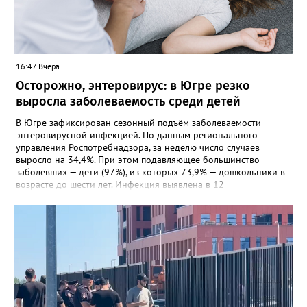
16:47 Вчера
Осторожно, энтеровирус: в Югре резко
выросла заболеваемость среди детей
В Югре зафиксирован сезонный подъём заболеваемости
энтеровирусной инфекцией. По данным регионального
управления Роспотребнадзора, за неделю число случаев
выросло на 34,4%. При этом подавляющее большинство
заболевших — дети (97%), из которых 73,9% — дошкольники в
возрасте до шести лет. Инфекция выявлена в 12
муниципалитетах, включая Сургут, Ханты-Мансийск,
Нижневартовск, Мегион, Нягань, Лангепас, Радужный, а также
Нижневартовский, Октябрьский, Советский, Сургутский и
Ханты-Мансийский районы. В большинстве случаев болезнь
проявляется в виде высыпаний на слизистой рта и
конечностях. На долю энтеровирусного менингита приходится
5,6% случаев. Лабораторные исследования подтвердили
циркуляцию нескольких типов вирусов Коксаки и эховирусов.
Специалисты напоминают о важности соблюдения правил