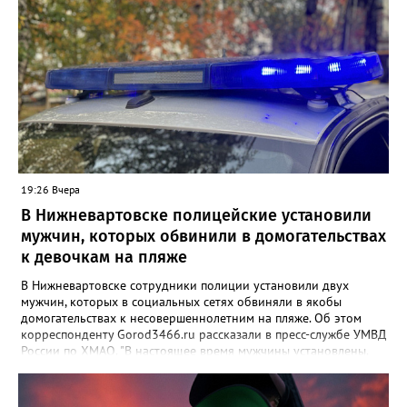
19:26 Вчера
В Нижневартовске полицейские установили
мужчин, которых обвинили в домогательствах
к девочкам на пляже
В Нижневартовске сотрудники полиции установили двух
мужчин, которых в социальных сетях обвиняли в якобы
домогательствах к несовершеннолетним на пляже. Об этом
корреспонденту Gorod3466.ru рассказали в пресс-службе УМВД
России по ХМАО. "В настоящее время мужчины установлены.
По данному факту проверка продолжается. При этом факт
правонарушения пока не подтверждается", - заявили в пресс-
службе ведомства. Ранее Gorod3466.ru сообщал, что жители