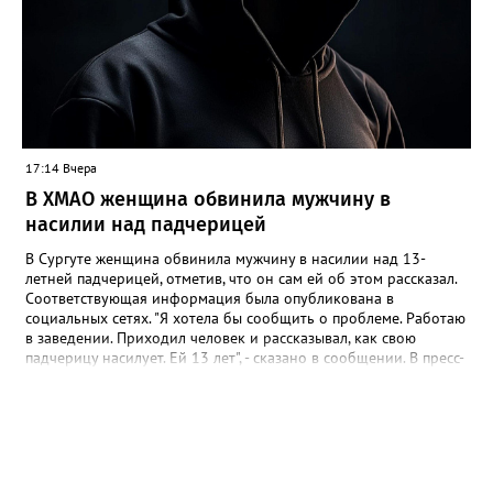
сообщении. В МБУ "Управление по дорожному хозяйству и
благоустройству" Нижневартовска корреспонденту
Gorod3466.ru сообщили, что звуковые оповещатели на
светофорных объектах оборудованы в соответствии с ГОСТ,
при согласовании с обществом слепых. "Их наличие строго
контролируется прокуратурой. В ночное время они не
работают. Корректировка громкости проводится по мере
возможности", - подчеркнули в учреждении.
17:14 Вчера
В ХМАО женщина обвинила мужчину в
насилии над падчерицей
В Сургуте женщина обвинила мужчину в насилии над 13-
летней падчерицей, отметив, что он сам ей об этом рассказал.
Соответствующая информация была опубликована в
социальных сетях. "Я хотела бы сообщить о проблеме. Работаю
в заведении. Приходил человек и рассказывал, как свою
падчерицу насилует. Ей 13 лет", - сказано в сообщении. В пресс-
службе УМВД России по ХМАО корреспонденту Gorod3466.ru
сообщили, что в настоящее время по данному факту
проводится проверка. "Сотрудники полиции устанавливают все
обстоятельства произошедшего", - отметили в пресс-службе
ведомства.