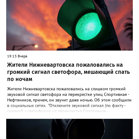
Нижневартовска рассказывали в соцсетях, что на озере
Молодежное заметили двух пьяных мужчин, которые
домогались до несовершеннолетних девочек.
19:13 Вчера
Жители Нижневартовска пожаловались на
громкий сигнал светофора, мешающий спать
по ночам
Жители Нижневартовска пожаловались на слишком громкий
звуковой сигнал светофора на перекрестке улиц Спортивная -
Нефтяников, причем, он звучит даже ночью. Об этом сообщили
в социальных сетях. "Отключите звуковой сигнал (по факту -
сирену!) у светофоров на перекрестке Спортивная -
Нефтяников со стороны техникума, которая с недавних пор
врубается на ночь! Он мешает спать жителям всех
близлежащих домов! Мало нам по ночам шума от питбайкеров
и авто, чтобы еще из-за вашей свистелки страдать", - сказано в