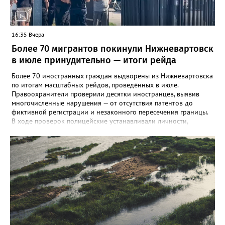
личной гигиены и рекомендуют при первых симптомах
обращаться к врачу.
16:35 Вчера
Более 70 мигрантов покинули Нижневартовск
в июле принудительно — итоги рейда
Более 70 иностранных граждан выдворены из Нижневартовска
по итогам масштабных рейдов, проведённых в июле.
Правоохранители проверили десятки иностранцев, выявив
многочисленные нарушения — от отсутствия патентов до
фиктивной регистрации и незаконного пересечения границы.
В ходе проверок полицейские устанавливали личности,
проверяли паспорта, миграционные карты, патенты на работу, а
также сверяли заявленную цель въезда с фактической
деятельностью. Особое внимание уделялось законности
постановки на учёт принимающей стороной. Все нарушения
фиксировались, на нарушителей составляли протоколы. Всего
за июль составлено более 180 протоколов по главе 18 КоАП
РФ и статье 19.27 КоАП РФ (ложные сведения при постановке
на учёт), а также 4 протокола за уклонение от уплаты штрафа.
По результатам судебных решений вынесено 71
постановление о выдворении. Из них 55 человек помещены в
Центр временного содержания иностранных граждан в