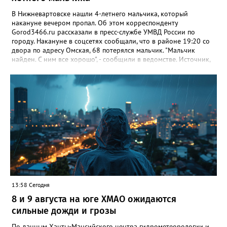
В Нижневартовске нашли 4-летнего мальчика, который
накануне вечером пропал. Об этом корреспонденту
Gorod3466.ru рассказали в пресс-службе УМВД России по
городу. Накануне в соцсетях сообщали, что в районе 19:20 со
двора по адресу Омская, 68 потерялся мальчик. "Мальчик
найден. С ним все хорошо", - сообщили в ведомстве. Источник,
знакомый с ситуацией, пояснил в беседе с журналистом
издания, что мальчик просто заблудился. По словам
собеседника, ребенок гулял с сестрой, в какой-то момент она
отвлеклась, а он убежал от нее. "Мальчик гулял, пытаясь найти
дом, но не смог. Затем его нашли прохожие и позвонили в
полицию", - добавил источник.
13:58 Сегодня
8 и 9 августа на юге ХМАО ожидаются
сильные дожди и грозы
По данным Ханты-Мансийского центра гидрометеорологии и