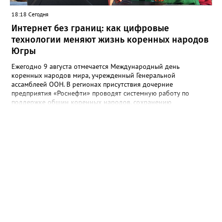
18:18 Сегодня
Интернет без границ: как цифровые
технологии меняют жизнь коренных народов
Югры
Ежегодно 9 августа отмечается Международный день
коренных народов мира, учрежденный Генеральной
ассамблеей ООН. В регионах присутствия дочерние
предприятия «Роснефти» проводят системную работу по
поддержке общин коренных народов, сохранению
традиционного уклада, национальных культур и языков.
Поддержка оказывается многим народам Севера и Дальнего
Востока, в числе которых ханты, манси, ненцы, селькупы,
эвенки, эвены (ламуты), долганы, юкагиры, нанайцы, нивхи,
ульта (ороки) и другие. В Югре «Самотлорнефтегаз» (входит в
добывающий комплекс «Роснефти») поддерживает развитие
проекта «Цифровое стойбище» по подключению коренных
народов к интернету и сотовой связи. В 2026 году
телекоммуникационная инфраструктура появилась еще на 10
стойбищах коренных народов Севера. За последние годы
доступ к современным услугам связи получили более 3,7 тыс.
человек. Это около 73% представителей коренных народов
региона, ведущих традиционный образ жизни. Проект