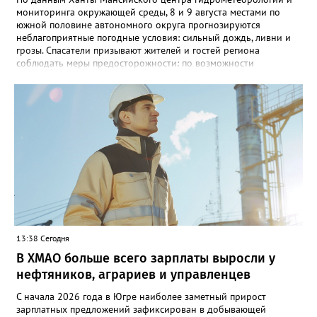
мониторинга окружающей среды, 8 и 9 августа местами по
южной половине автономного округа прогнозируются
неблагоприятные погодные условия: сильный дождь, ливни и
грозы. Спасатели призывают жителей и гостей региона
соблюдать меры предосторожности: по возможности
воздержаться от дальних поездок, не парковать автомобили
под деревьями и слабоукреплёнными конструкциями, а также
быть внимательными на дорогах из-за ухудшения видимости и
риска аквапланирования. При возникновении чрезвычайных
ситуаций немедленно звоните по единому номеру экстренных
служб 112.
13:38 Сегодня
В ХМАО больше всего зарплаты выросли у
нефтяников, аграриев и управленцев
С начала 2026 года в Югре наиболее заметный прирост
зарплатных предложений зафиксирован в добывающей