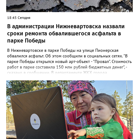
18:45 Сегодня
В администрации Нижневартовска назвали
сроки ремонта обвалившегося асфальта в
парке Победы
В Нижневартовске в парке Победы на улице Пионерская
обвалился асфальт. Об этом сообщили в социальных сетях. "В
парке Победы открылся новый арт-объект - "Провал". Стоимость
работ в парке составила 150 млн рублей бюджетных денег", -
сказано в сообщении. В департаменте ЖКХ города
корреспонденту Gorod3466.ru рассказали, что уже занимаются
данной проблемой. "Причиной обрушения благоустройства
послужило разрушение железобетонного лотка в котором
проложены не действующие трубопроводы теплоснабжения.
Ж/б лоток проходит параллельно проспекту Победы", - заявили
в департаменте. Там также отметили, что восстановительные
работы выполнит МБУ "Управление по дорожному хозяйству и
благоустройству" до конца следующей недели.