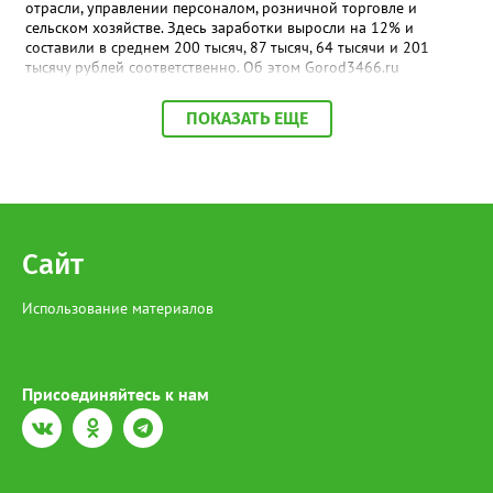
отрасли, управлении персоналом, розничной торговле и
сельском хозяйстве. Здесь заработки выросли на 12% и
составили в среднем 200 тысяч, 87 тысяч, 64 тысячи и 201
тысячу рублей соответственно. Об этом Gorod3466.ru
сообщили аналитики hh.ru. В числе лидеров по темпам роста
также туризм, гостиничный и ресторанный бизнес (+11%, до
ПОКАЗАТЬ ЕЩЕ
68,4 тыс. рублей), производство и сервисное обслуживание
(+9%, до 166,4 тыс. рублей), а также финансы и бухгалтерия
(+9%, до 87,6 тыс. рублей). В целом медианная зарплата по
региону увеличилась на 3% и достигла 93,5 тыс. рублей.
Отдельный тренд — рост оплаты на подработке: за год
предложения здесь выросли на 35%. При этом самые высокие
зарплаты по-прежнему предлагают вахтовикам — в среднем
Сайт
175 тыс. рублей (+5% к прошлому году).
Использование материалов
Присоединяйтесь к нам