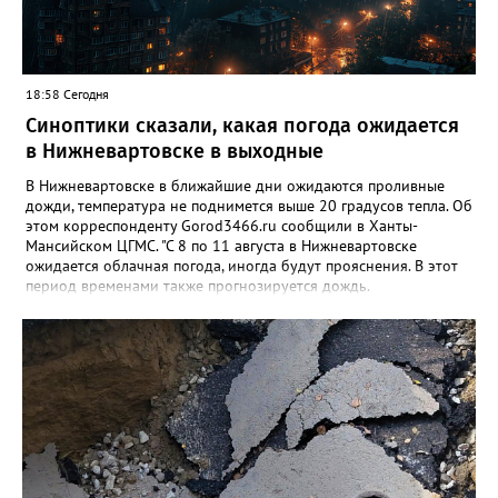
18:58 Сегодня
Синоптики сказали, какая погода ожидается
в Нижневартовске в выходные
В Нижневартовске в ближайшие дни ожидаются проливные
дожди, температура не поднимется выше 20 градусов тепла. Об
этом корреспонденту Gorod3466.ru сообщили в Ханты-
Мансийском ЦГМС. "С 8 по 11 августа в Нижневартовске
ожидается облачная погода, иногда будут прояснения. В этот
период временами также прогнозируется дождь.
Сильные дожди ожидаются ночью 9 и 11 августа. Температура
в этот период составит ночью +9, +14 градусов, днем - +14,
+19", - рассказали синоптики. Ранее Gorod3466.ru сообщал,
что 8 и 9 августа на юге ХМАО ожидаются сильные дожди и
грозы.