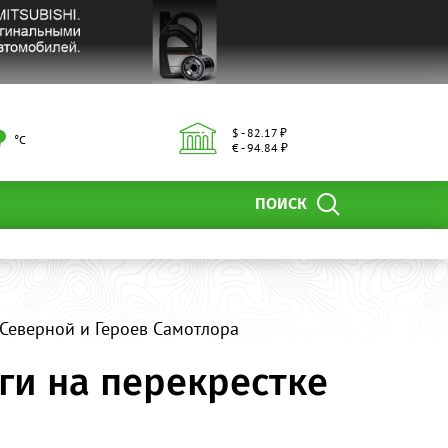
$ - 82.17 ₽
°С
€ - 94.84 ₽
ПОИСК
 Северной и Героев Самотлора
ги на перекрестке