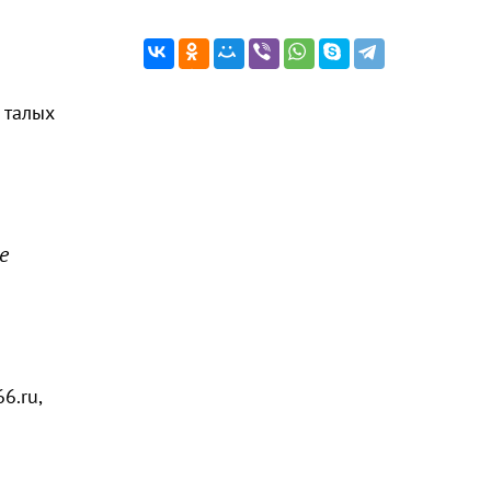
 талых
е
6.ru,