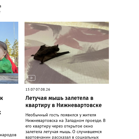
а
е
ром
тоги
летний
ные
ений
ев
ко
локации,
обывали
ются
буют
тки,
15:07 07.08.26
здания
ак
Летучая мышь залетела в
альным
квартиру в Нижневартовске
х
летнего
Необычный гость появился у жителя
льную
Нижневартовска на Западном проезде. В
отметив
его квартиру через открытое окно
ний и
залетела летучая мышь. О случившемся
льно-
 народов
вартовчанин рассказал в социальных