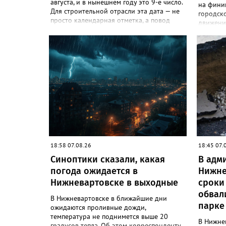
августа, и в нынешнем году это 9-е число.
на фини
Для строительной отрасли эта дата — не
городско
просто календарная отметка, а повод
движени
вспомнить о людях, создающих дома,
автомоб
дороги, мосты, инженерные сети и целые
объезд 
жилые микрорайоны. В Нижневартовске в
полност
преддверии праздника администрация
объект б
города ежегодно проводит конкурс
января т
«Лучший строитель города
заверше
Нижневартовска». К участию
путепров
приглашаются строительные организации,
возобно
работающие в сфере жилищного и
средств 
коммунального строительства, а также
автомоб
предприятия по производству и поставке
объезд г
строительных и отделочных материалов
сказано
— независимо от форм собственности и
Восточн
18:58 07.08.26
18:45 07.
ведомственной принадлежности,
транспо
расположенные непосредственно в
Синоптики сказали, какая
В адм
Нижневар
Нижневартовске. Накануне в
Он проп
погода ожидается в
Нижне
администрации состоялось награждение
транспор
Нижневартовске в выходные
сроки
победителей. Заместитель директора
муницип
департамента, начальник управления
обвал
область
В Нижневартовске в ближайшие дни
архитектуры и градостроительства
восточн
парке
ожидаются проливные дожди,
департамента строительства
разгрузи
температура не поднимется выше 20
администрации города Юлия Хакимова
В Нижне
правила
градусов тепла. Об этом корреспонденту