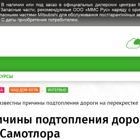
КУРСЫ
КА
НАШ ДОМ-ЮГРА
.
ИНТЕРВЬЮ
известны причины подтопления дороги на перекрестке
ичины подтопления доро
 Самотлора