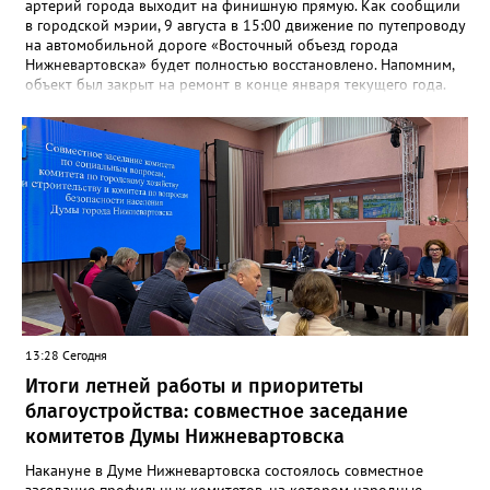
артерий города выходит на финишную прямую. Как сообщили
в городской мэрии, 9 августа в 15:00 движение по путепроводу
на автомобильной дороге «Восточный объезд города
Нижневартовска» будет полностью восстановлено. Напомним,
объект был закрыт на ремонт в конце января текущего года.
«В связи с завершением ремонтных работ путепровода 9
августа в 15 часов возобновится движение транспортных
средств по путепроводу на автомобильной дороге «Восточный
объезд города Нижневартовска»»,- сказано в сообщении.
Путепровод на Восточном объезде — важнейшая транспортная
артерия, соединяющая Нижневартовск с региональной
трассой. Он пропускает значительный поток транспорта и
связывает город с другими муниципалитетами округа и
Томской областью. После открытия движение по восточному
направлению серьёзно разгрузится. Водителей просят
соблюдать правила дорожного движения и быть
внимательными за рулём.
13:28 Сегодня
Итоги летней работы и приоритеты
благоустройства: совместное заседание
комитетов Думы Нижневартовска
Накануне в Думе Нижневартовска состоялось совместное
заседание профильных комитетов, на котором народные