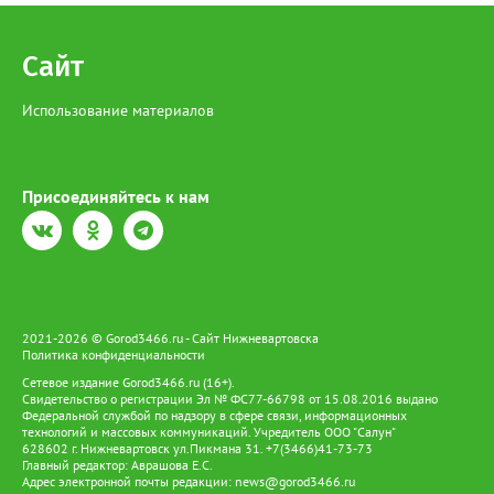
жизни ханты и манси, давая им возможность жить и трудиться
на земле предков и вести традиционный образ жизни.
Сайт
Использование материалов
Присоединяйтесь к нам
2021-2026 © Gorod3466.ru - Сайт Нижневартовска
Политика конфиденциальности
Сетевое издание Gorod3466.ru (16+).
Свидетельство о регистрации Эл № ФС77-66798 от 15.08.2016 выдано
Федеральной службой по надзору в сфере связи, информационных
технологий и массовых коммуникаций. Учредитель ООО "Салун"
628602 г. Нижневартовск ул.Пикмана 31. +7(3466)41-73-73
Главный редактор: Аврашова Е.С.
Адрес электронной почты редакции:
news@gorod3466.ru