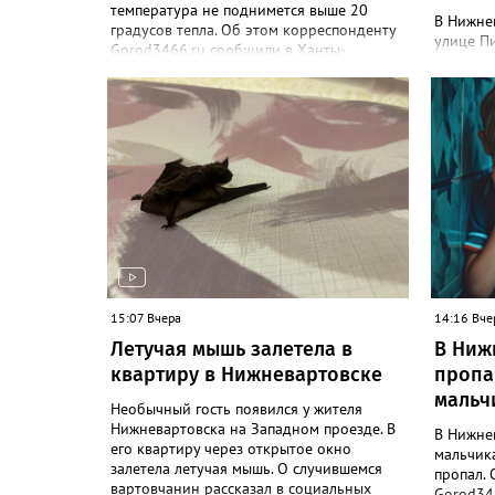
температура не поднимется выше 20
В Нижне
градусов тепла. Об этом корреспонденту
улице Пи
Gorod3466.ru сообщили в Ханты-
этом соо
Мансийском ЦГМС. "С 8 по 11 августа в
парке П
Нижневартовске ожидается облачная
объект -
погода, иногда будут прояснения. В этот
парке со
период временами также прогнозируется
бюджетны
дождь. Сильные дожди ожидаются
В депар
ночью 9 и 11 августа. Температура в этот
корресп
период составит ночью +9, +14 градусов,
рассказа
днем - +14, +19", - рассказали синоптики.
проблем
Ранее Gorod3466.ru сообщал, что 8 и 9
благоус
августа на юге ХМАО ожидаются сильные
железоб
дожди и грозы.
проложе
трубопр
15:07 Вчера
лоток п
14:16 Вче
Победы",
Летучая мышь залетела в
В Ниж
также от
квартиру в Нижневартовске
пропа
работы 
мальч
дорожном
Необычный гость появился у жителя
до конц
Нижневартовска на Западном проезде. В
В Нижне
его квартиру через открытое окно
мальчик
залетела летучая мышь. О случившемся
пропал. 
вартовчанин рассказал в социальных
Gorod346