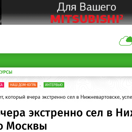
КУРСЫ
КА
НАШ ДОМ-ЮГРА
.
ИНТЕРВЬЮ
т, который вчера экстренно сел в Нижневартовске, ус
вчера экстренно сел в Н
о Москвы