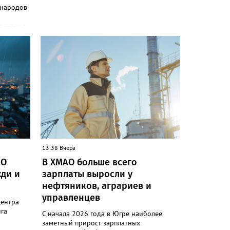
 народов
сутствия
и»
одов,
да,
 народам
ле
ькупы,
 юкагиры,
ругие. В
т в
и»)
13:38 Вчера
ючению
АО
В ХМАО больше всего
 сотовой
ди и
зарплаты выросли у
руктура
нефтяников, аграриев и
управленцев
следние
центра
гам
га
С начала 2026 года в Югре наиболее
ловек.
заметный прирост зарплатных
коренных