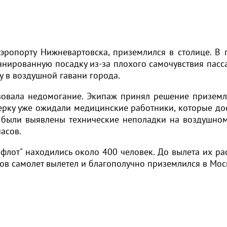
аэропорту Нижневартовска, приземлился в столице. В 
анированную посадку из-за плохого самочувствия пасс
у в воздушной гавани города.
твовала недомогание. Экипаж принял решение приземл
ерку уже ожидали медицинские работники, которые до
и были выявлены технические неполадки на воздушном
асов.
флот" находились около 400 человек. До вылета их ра
ов самолет вылетел и благополучно приземлился в Мос