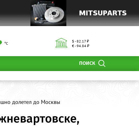
$ - 82.17 ₽
°С
€ - 94.84 ₽
ПОИСК
пешно долетел до Москвы
ижневартовске,