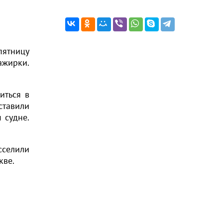
пятницу
ажирки.
иться в
ставили
 судне.
сселили
кве.