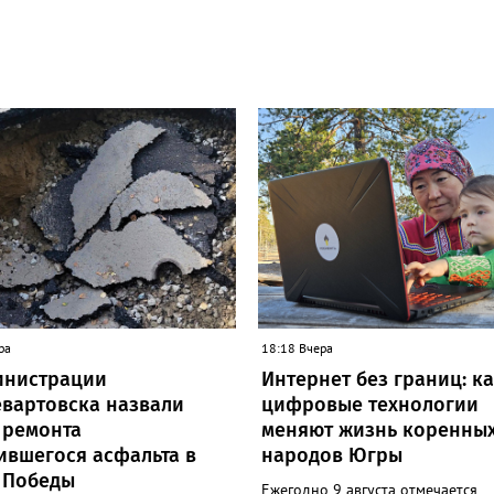
ра
18:18 Вчера
инистрации
Интернет без границ: к
вартовска назвали
цифровые технологии
 ремонта
меняют жизнь коренны
ившегося асфальта в
народов Югры
 Победы
Ежегодно 9 августа отмечается