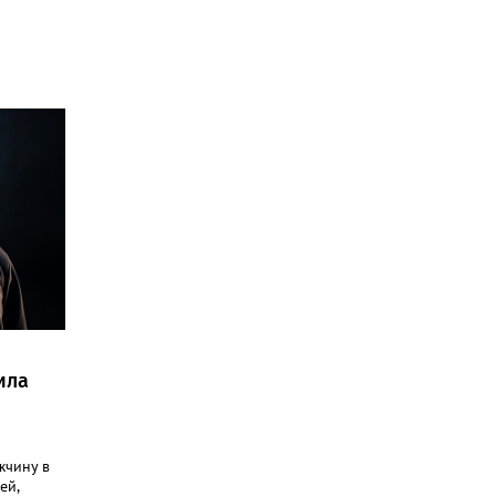
ила
жчину в
ей,