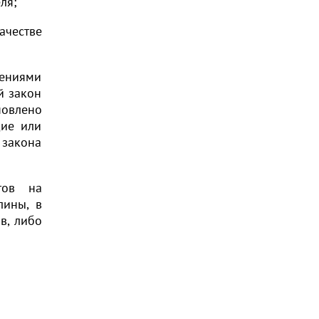
ля;
честве
жениями
й закон
новлено
щие или
 закона
тов на
лины, в
в, либо