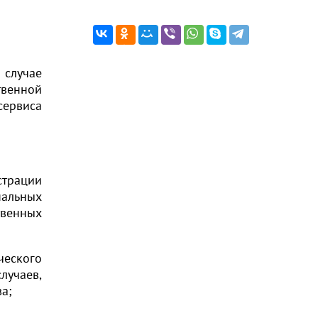
случае
твенной
сервиса
страции
нальных
венных
ческого
лучаев,
а;