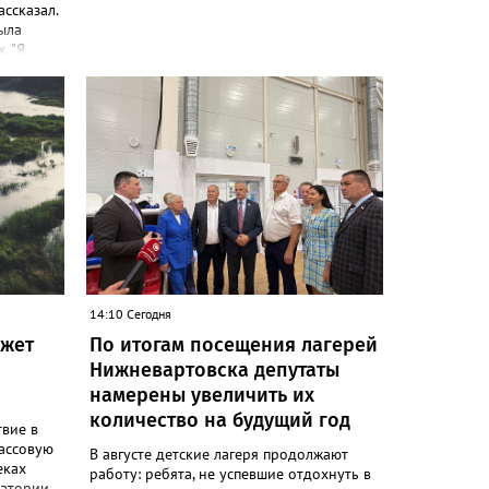
ассказал.
ыла
. "Я
 Работаю
и
 России
466.ru
я по
рка.
ают все
ва.
14:10 Сегодня
ожет
По итогам посещения лагерей
Нижневартовска депутаты
намерены увеличить их
количество на будущий год
вие в
ассовую
В августе детские лагеря продолжают
еках
работу: ребята, не успевшие отдохнуть в
ватории