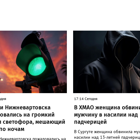
одня
17:14 Сегодня
и Нижневартовска
В ХМАО женщина обвин
овались на громкий
мужчину в насилии над
л светофора, мешающий
падчерицей
 по ночам
В Сургуте женщина обвинила му
насилии над 13-летней падчериц
Нижневартовска пожаловались на