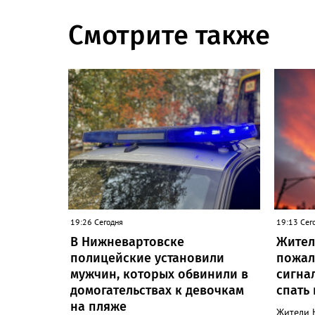
Смотрите также
19:26 Сегодня
19:13 Сег
В Нижневартовске
Жител
полицейские установили
пожал
мужчин, которых обвинили в
сигна
домогательствах к девочкам
спать
на пляже
Жители 