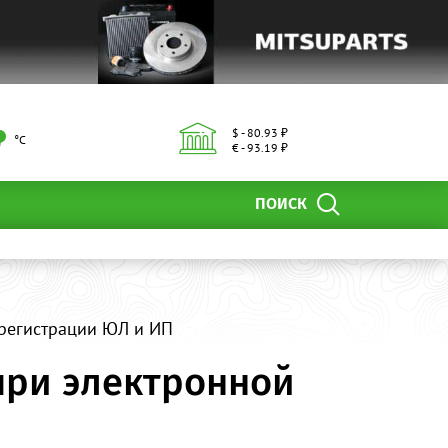
$ - 80.93 ₽
°С
€ - 93.19 ₽
ПОИСК
 регистрации ЮЛ и ИП
 при электронной