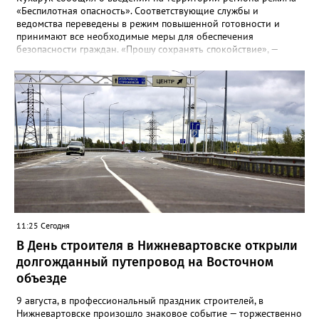
«Беспилотная опасность». Соответствующие службы и
ведомства переведены в режим повышенной готовности и
принимают все необходимые меры для обеспечения
безопасности граждан. «Прошу сохранять спокойствие», —
обратился глава региона к югорчанам. При введении режима
беспилотной опасности жителям рекомендуется: · по
возможности не выходить на улицу и не подходить к окнам;
· не покидать безопасное место до сигнала «Отбой
беспилотной опасности». В целях безопасности усилен
контроль за воздушным пространством, возможны
ограничения сотовой связи и мобильного интернета.
Категорически запрещается: · трогать или перемещать
обломки; · снимать и распространять информацию о
работе ПВО или беспилотниках. При обнаружении
подозрительных объектов или обломков необходимо
немедленно сообщить по телефону 112.
11:25 Сегодня
В День строителя в Нижневартовске открыли
долгожданный путепровод на Восточном
объезде
9 августа, в профессиональный праздник строителей, в
Нижневартовске произошло знаковое событие — торжественно