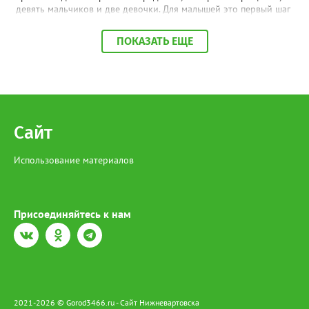
девять мальчиков и две девочки. Для малышей это первый шаг
в церковной жизни, для их родителей — волнительный и
важный день. Это уже второе подобное мероприятие в Югре.
ПОКАЗАТЬ ЕЩЕ
Первое прошло в июле, в День крещения Руси, в Ханты-
Мансийске. Добрая традиция зародилась благодаря
соглашению между окружным Департаментом социального
развития и Ханты-Мансийской митрополией Русской
Православной Церкви. Владыка Павел отметил, что готов
продолжать эту практику и в других городах региона: «Я буду
совершать это везде, где будет желание, — ради наших детей,
Сайт
ради духовного здоровья общества».
Использование материалов
Присоединяйтесь к нам
2021-2026 © Gorod3466.ru - Сайт Нижневартовска