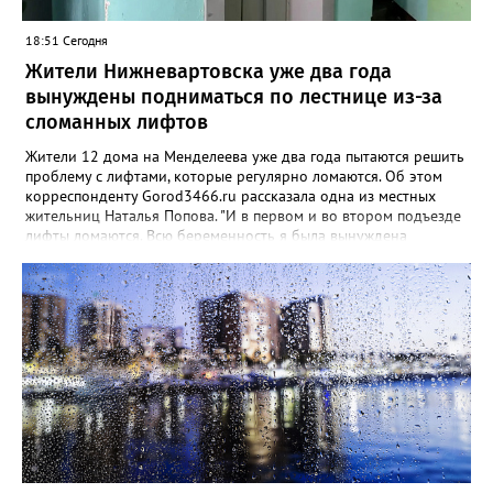
18:51 Сегодня
Жители Нижневартовска уже два года
вынуждены подниматься по лестнице из-за
сломанных лифтов
Жители 12 дома на Менделеева уже два года пытаются решить
проблему с лифтами, которые регулярно ломаются. Об этом
корреспонденту Gorod3466.ru рассказала одна из местных
жительниц Наталья Попова. "И в первом и во втором подъезде
лифты ломаются. Всю беременность я была вынуждена
подниматься пешком на 9 этаж, причем, мне был назначен
постельный режим. После родов 10 дней сидела дома. За
последние 6 месяцев лифт запускался один раз на 3 дня, в этот
период как раз приезжала проверка с департамента ЖКХ. В
нашем подъезде живут инвалиды, пожилые люди, которым
тяжело ходить, взрослые люди, у которых проблемы с ногами,
многодетные мамы и беременные. Все выше перечисленные
люди имеют проблемы с покупкой продуктов и просто
выходом на улицу", - сказала собеседница издания. По ее
словам, глава семьи работает сутками, из-за чего у нее не
всегда есть возможность подстроить визиты к врачу к его
графику, чтобы он помог спустить коляску или автокресло.