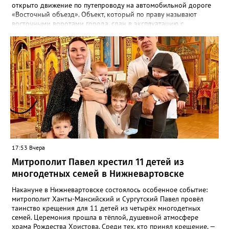
открыто движение по путепроводу на автомобильной дороге
«Восточный объезд». Объект, который по праву называют
восточными воротами города, сдан в эксплуатацию с
опережением графика на четыре месяца. Об этом сообщил
глава города Дмитрий Кощенко. «Это стратегический элемент
транспортной инфраструктуры, который является восточными
воротами нашего города — поддерживает его экономику,
влияет на безопасность и комфорт сотен тысяч людей», —
подчеркнул градоначальник. Особые слова благодарности
глава города адресовал правительству Югры и лично
губернатору Руслану Кухаруку за возможность реализовать
важный для жителей проект. Отдельно он отметил работу
подрядчика — компании «Мостострой-11», выполнившей
капитальный ремонт качественно и с опережением графика:
изначально сдача объекта планировалась лишь на декабрь
2026 года. Отметим, что новый путепровод — ключевая
17:53 Вчера
артерия, соединяющая Нижневартовск с другими
Митрополит Павел крестил 11 детей из
муниципалитетами и открывающая новые возможности для
дальнейшего динамичного развития города. Ранее
многодетных семей в Нижневартовске
Gorod3466.ru сообщал, что в Нижневартовске наградили
лучших строителей города.
Накануне в Нижневартовске состоялось особенное событие:
митрополит Ханты-Мансийский и Сургутский Павел провёл
таинство крещения для 11 детей из четырёх многодетных
семей. Церемония прошла в тёплой, душевной атмосфере
храма Рождества Христова. Среди тех, кто принял крещение, —