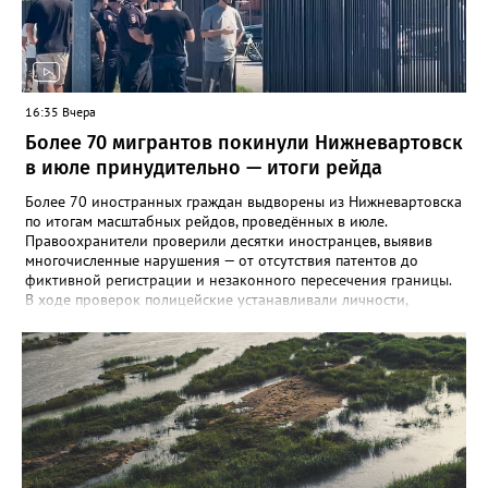
Специалисты напоминают о важности соблюдения правил
личной гигиены и рекомендуют при первых симптомах
обращаться к врачу.
16:35 Вчера
Более 70 мигрантов покинули Нижневартовск
в июле принудительно — итоги рейда
Более 70 иностранных граждан выдворены из Нижневартовска
по итогам масштабных рейдов, проведённых в июле.
Правоохранители проверили десятки иностранцев, выявив
многочисленные нарушения — от отсутствия патентов до
фиктивной регистрации и незаконного пересечения границы.
В ходе проверок полицейские устанавливали личности,
проверяли паспорта, миграционные карты, патенты на работу, а
также сверяли заявленную цель въезда с фактической
деятельностью. Особое внимание уделялось законности
постановки на учёт принимающей стороной. Все нарушения
фиксировались, на нарушителей составляли протоколы. Всего
за июль составлено более 180 протоколов по главе 18 КоАП
РФ и статье 19.27 КоАП РФ (ложные сведения при постановке
на учёт), а также 4 протокола за уклонение от уплаты штрафа.
По результатам судебных решений вынесено 71