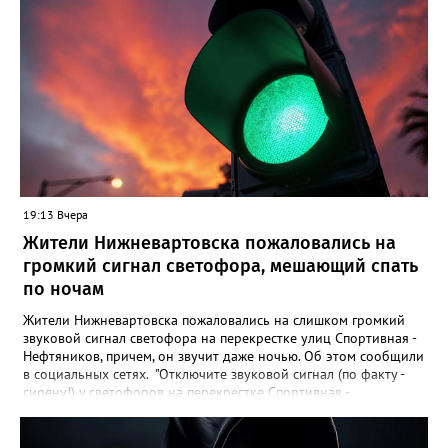
правонарушения пока не подтверждается", - заявили в пресс-
службе ведомства. Ранее Gorod3466.ru сообщал, что жители
Нижневартовска рассказывали в соцсетях, что на озере
Молодежное заметили двух пьяных мужчин, которые
домогались до несовершеннолетних девочек.
19:13 Вчера
Жители Нижневартовска пожаловались на
громкий сигнал светофора, мешающий спать
по ночам
Жители Нижневартовска пожаловались на слишком громкий
звуковой сигнал светофора на перекрестке улиц Спортивная -
Нефтяников, причем, он звучит даже ночью. Об этом сообщили
в социальных сетях. "Отключите звуковой сигнал (по факту -
сирену!) у светофоров на перекрестке Спортивная -
Нефтяников со стороны техникума, которая с недавних пор
врубается на ночь! Он мешает спать жителям всех
близлежащих домов! Мало нам по ночам шума от питбайкеров