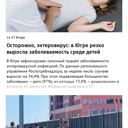
16:47 Вчера
Осторожно, энтеровирус: в Югре резко
выросла заболеваемость среди детей
В Югре зафиксирован сезонный подъём заболеваемости
энтеровирусной инфекцией. По данным регионального
управления Роспотребнадзора, за неделю число случаев
выросло на 34,4%. При этом подавляющее большинство
заболевших — дети (97%), из которых 73,9% — дошкольники в
возрасте до шести лет. Инфекция выявлена в 12
муниципалитетах, включая Сургут, Ханты-Мансийск,
Нижневартовск, Мегион, Нягань, Лангепас, Радужный, а также
Нижневартовский, Октябрьский, Советский, Сургутский и
Ханты-Мансийский районы. В большинстве случаев болезнь
проявляется в виде высыпаний на слизистой рта и
конечностях. На долю энтеровирусного менингита приходится
5,6% случаев. Лабораторные исследования подтвердили
циркуляцию нескольких типов вирусов Коксаки и эховирусов.