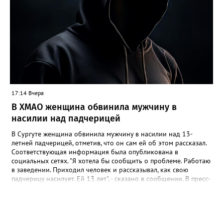
и авто, чтобы еще из-за вашей свистелки страдать", - сказано в
сообщении. В МБУ "Управление по дорожному хозяйству и
благоустройству" Нижневартовска корреспонденту
Gorod3466.ru сообщили, что звуковые оповещатели на
светофорных объектах оборудованы в соответствии с ГОСТ,
при согласовании с обществом слепых. "Их наличие строго
контролируется прокуратурой. В ночное время они не
работают. Корректировка громкости проводится по мере
возможности", - подчеркнули в учреждении.
17:14 Вчера
В ХМАО женщина обвинила мужчину в
насилии над падчерицей
В Сургуте женщина обвинила мужчину в насилии над 13-
летней падчерицей, отметив, что он сам ей об этом рассказал.
Соответствующая информация была опубликована в
социальных сетях. "Я хотела бы сообщить о проблеме. Работаю
в заведении. Приходил человек и рассказывал, как свою
падчерицу насилует. Ей 13 лет", - сказано в сообщении. В пресс-
службе УМВД России по ХМАО корреспонденту Gorod3466.ru
сообщили, что в настоящее время по данному факту
проводится проверка. "Сотрудники полиции устанавливают все
обстоятельства произошедшего", - отметили в пресс-службе