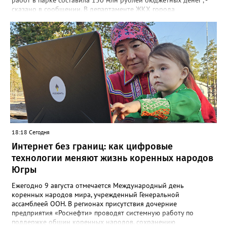
работ в парке составила 150 млн рублей бюджетных денег", -
сказано в сообщении. В департаменте ЖКХ города
корреспонденту Gorod3466.ru рассказали, что уже занимаются
данной проблемой. "Причиной обрушения благоустройства
послужило разрушение железобетонного лотка в котором
проложены не действующие трубопроводы теплоснабжения.
Ж/б лоток проходит параллельно проспекту Победы", - заявили
в департаменте. Там также отметили, что восстановительные
работы выполнит МБУ "Управление по дорожному хозяйству и
благоустройству" до конца следующей недели.
18:18 Сегодня
Интернет без границ: как цифровые
технологии меняют жизнь коренных народов
Югры
Ежегодно 9 августа отмечается Международный день
коренных народов мира, учрежденный Генеральной
ассамблеей ООН. В регионах присутствия дочерние
предприятия «Роснефти» проводят системную работу по
поддержке общин коренных народов, сохранению