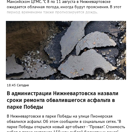
Мансийском ЦГМС. "С 8 по 11 августа в Нижневартовске
ожидается облачная погода, иногда будут прояснения. В этот
период временами также прогнозируется дождь.
Сильные дожди ожидаются ночью 9 и 11 августа. Температура
в этот период составит ночью +9, +14 градусов, днем - +14,
+19", - рассказали синоптики. Ранее Gorod3466.ru сообщал,
что 8 и 9 августа на юге ХМАО ожидаются сильные дожди и
грозы.
18:45 Сегодня
В администрации Нижневартовска назвали
сроки ремонта обвалившегося асфальта в
парке Победы
В Нижневартовске в парке Победы на улице Пионерская
обвалился асфальт. Об этом сообщили в социальных сетях. "В
парке Победы открылся новый арт-объект - "Провал". Стоимость