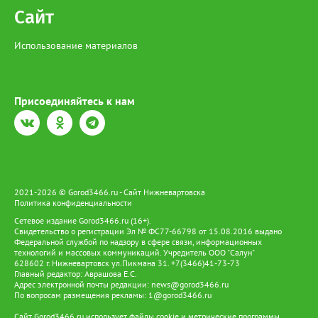
зарплаты по-прежнему предлагают вахтовикам — в среднем
Сайт
175 тыс. рублей (+5% к прошлому году).
Использование материалов
Присоединяйтесь к нам
2021-2026 © Gorod3466.ru - Сайт Нижневартовска
Политика конфиденциальности
Сетевое издание Gorod3466.ru (16+).
Свидетельство о регистрации Эл № ФС77-66798 от 15.08.2016 выдано
Федеральной службой по надзору в сфере связи, информационных
технологий и массовых коммуникаций. Учредитель ООО "Салун"
628602 г. Нижневартовск ул.Пикмана 31. +7(3466)41-73-73
Главный редактор: Аврашова Е.С.
Адрес электронной почты редакции:
news@gorod3466.ru
По вопросам размещения рекламы:
1@gorod3466.ru
Сайт Gorod3466.ru использует файлы cookie и метрические программы