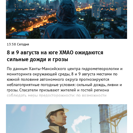
полицию", - добавил источник.
13:58 Сегодня
8 и 9 августа на юге ХМАО ожидаются
сильные дожди и грозы
По данным Ханты-Мансийского центра гидрометеорологии и
мониторинга окружающей среды, 8 и 9 августа местами по
южной половине автономного округа прогнозируются
неблагоприятные погодные условия: сильный дождь, ливни и
грозы. Спасатели призывают жителей и гостей региона
соблюдать меры предосторожности: по возможности
воздержаться от дальних поездок, не парковать автомобили
под деревьями и слабоукреплёнными конструкциями, а также
быть внимательными на дорогах из-за ухудшения видимости и
риска аквапланирования. При возникновении чрезвычайных
ситуаций немедленно звоните по единому номеру экстренных
служб 112.