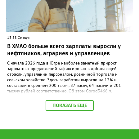
13:38 Сегодня
В ХМАО больше всего зарплаты выросли у
нефтяников, аграриев и управленцев
С начала 2026 года в Югре наиболее заметный прирост
зарплатных предложений зафиксирован в добывающей
отрасли, управлении персоналом, розничной торговле и
сельском хозяйстве. Здесь заработки выросли на 12% и
составили в среднем 200 тысяч, 87 тысяч, 64 тысячи и 201
тысячу рублей соответственно. Об этом Gorod3466.ru
сообщили аналитики hh.ru. В числе лидеров по темпам роста
также туризм, гостиничный и ресторанный бизнес (+11%, до
ПОКАЗАТЬ ЕЩЕ
68,4 тыс. рублей), производство и сервисное обслуживание
(+9%, до 166,4 тыс. рублей), а также финансы и бухгалтерия
(+9%, до 87,6 тыс. рублей). В целом медианная зарплата по
региону увеличилась на 3% и достигла 93,5 тыс. рублей.
Отдельный тренд — рост оплаты на подработке: за год
предложения здесь выросли на 35%. При этом самые высокие