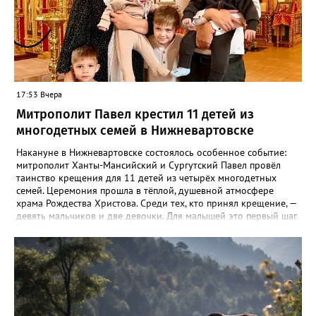
17:53 Вчера
Митрополит Павел крестил 11 детей из
многодетных семей в Нижневартовске
Накануне в Нижневартовске состоялось особенное событие:
митрополит Ханты-Мансийский и Сургутский Павел провёл
таинство крещения для 11 детей из четырёх многодетных
семей. Церемония прошла в тёплой, душевной атмосфере
храма Рождества Христова. Среди тех, кто принял крещение, —
девять мальчиков и две девочки. Для малышей это первый шаг
в церковной жизни, для их родителей — волнительный и
важный день. Это уже второе подобное мероприятие в Югре.
Первое прошло в июле, в День крещения Руси, в Ханты-
Мансийске. Добрая традиция зародилась благодаря
соглашению между окружным Департаментом социального
развития и Ханты-Мансийской митрополией Русской
Православной Церкви. Владыка Павел отметил, что готов