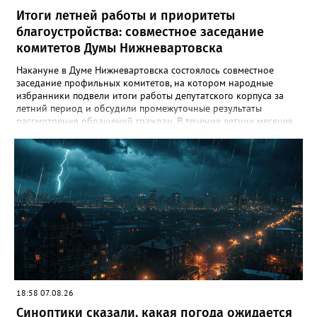
Итоги летней работы и приоритеты
благоустройства: совместное заседание
комитетов Думы Нижневартовска
Накануне в Думе Нижневартовска состоялось совместное
заседание профильных комитетов, на котором народные
избранники подвели итоги работы депутатского корпуса за
летний период и обсудили промежуточные результаты
рассмотрения обращений граждан. В течение летних месяцев
парламентарии провели несколько выездных совещаний:
осмотрели городские лагеря отдыха, проинспектировали
проблемные локации, на которые указывали жители, побывали
на территориях, где уже реализуются проекты благоустройства,
но требуют доработки, а также оценили участки, потенциально
пригодные для создания новых скверов. Комитет по
социальным вопросам держит на постоянном контроле
организацию детского летнего отдыха. Депутаты дали
положительную оценку проведённой кампании, отметив
широкое разнообразие направлений и программ,
полноценную материально-техническую оснащённость
лагерей, а также соблюдение мер безопасности и санитарных
норм. «Мы обратили внимание администрации на высокую
18:58 07.08.26
востребованность такой формы летней занятости детей и
Синоптики сказали, какая погода ожидается
необходимость увеличить количество лагерей дневного