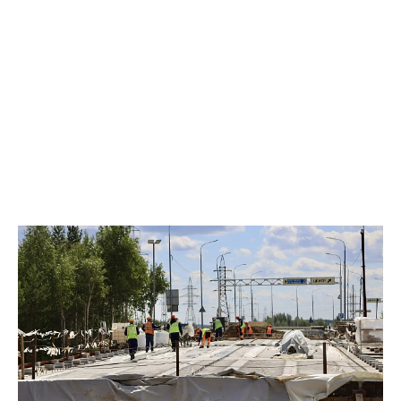
Заместитель директора департамента, начальник управления
архитектуры и градостроительства департамента
строительства администрации города Юлия Хакимова вручила
заслуженные награды. Среди отмеченных — главный инженер
компании «Самотлордорстрой» Владимир Хвостанцев. Его
стаж в дорожной отрасли составляет 30 лет; в Нижневартовске
он живёт уже 14 лет. Десять лет он проработал главным
инженером в САТУ, досконально изучив городскую
инфраструктуру, а в нынешней компании трудится второй год.
«19 июня исполнилось ровно 30 лет с моего прихода в
дорожную отрасль, и я продолжаю работать здесь по сей день.
В прошлом году наша компания построила в Нижневартовске
улицу Мусы Джалиля — проект был масштабным, но мы
успешно справились. Также мы активно участвовали в ремонте
путепровода через Восточный проезд на субподряде с
компанией «Мостострой-11». Кроме того, у нас есть объекты в
Лангепасе, мы помогали ремонтировать улицу Энергетиков в
Излучинске, а в Томской области восстанавливали мост через
реку Кайма», — рассказал корреспонденту Gorod3466.ru
Владимир Хвостанцев. Помимо церемонии в администрации,
во Дворце искусств прошло торжественное чествование
лучших представителей отрасли, где строителям также вручили
заслуженные награды. Глава города Дмитрий Кощенко
поздравил строителей: «Для Нижневартовска этот праздник
имеет особое значение. Наш город родился посреди тайги и