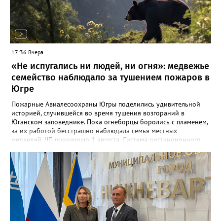
продолжать эту практику и в других городах региона: «Я буду
совершать это везде, где будет желание, — ради наших детей,
ради духовного здоровья общества».
17:36 Вчера
«Не испугались ни людей, ни огня»: медвежье
семейство наблюдало за тушением пожаров в
Югре
Пожарные Авиалесоохраны Югры поделились удивительной
историей, случившейся во время тушения возгораний в
Юганском заповеднике. Пока огнеборцы боролись с пламенем,
за их работой бесстрашно наблюдала семья местных
медведей. ЧП произошло 1 августа. Система дистанционного
мониторинга зафиксировала на заповедной территории
термоточку. Выяснилось, что молния ударила в деревья,
спровоцировав сразу два пожара неподалёку друг от друга.
Общая площадь возгораний составила 53 гектара. На спасение
уникальной территории из Нижневартовска вылетели два
самолёта Ан-2 с парашютистами-пожарными. Лётчики-
наблюдатели Марина Гончар и Юрий Гарбар доставили две
группы огнеборцев, позже к ним присоединилась третья. На
земле тушением руководили инструкторы Николай Фомин,