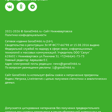
избрал меру пресечения для фигурантов. Предполагаемый
организатор отправлен под стражу, а его сообщник будет
дожидаться развития событий под подпиской о невыезде.
2021-2026 © Gorod3466.ru - Сайт Нижневартовска
Политика конфиденциальности
Сетевое издание Gorod3466.ru (16+).
Свидетельство о регистрации Эл № ФС77-66798 от 15.08.2016 выдано
Федеральной службой по надзору в сфере связи, информационных
технологий и массовых коммуникаций. Учредитель ООО "Салун"
628602 г. Нижневартовск ул.Пикмана 31. +7(3466)41-73-73
Главный редактор: Аврашова Е.С.
Адрес электронной почты редакции:
news@gorod3466.ru
По вопросам размещения рекламы:
1@gorod3466.ru
Сайт Gorod3466.ru использует файлы cookie и метрические программы
Яндекс.Метрика, LiveInternet с целью получения статистики и аналитических
данных.
Допускается цитирование материалов без получения предварительного
согласия при условии размещения в тексте обязательной гиперссылки на