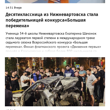
14:51 Вчера
Десятиклассница из Нижневартовска стала
победительницей конкурса«Большая
перемена»
Ученица 34-й школы Нижневартовска Екатерина Шачонок
стала лауреатом первой степени в международном треке
седьмого сезона Всероссийского конкурса «Большая
перемена». Финал флагманского проекта «Движения первых»
прошёл в Красноярске и собрал более 800 школьников со
всей страны. Екатерина в составе команды разрабатывала и
защищала перед экспертным жюри социально значимые
проекты. В финале конкурсанты представили три инициативы:
годовую программу адаптации для студентов-иностранцев
медицинского университета, проект о путешествиях по России
и интерактивный парк регионов страны. Все идеи получили
высокую оценку жюри, а работа вартовчанки была признана
одной из лучших. «В финале мы с командой разрабатывали
разные проекты и защищали их перед экспертами. Мы
придумали годовую программу для студентов-иностранцев
медуниверситета, проект о путешествиях по России и парк
регионов России», — поделилась Екатерина. Отметим, что
конкурс«Большая перемена» — это крупнейший конкурс для