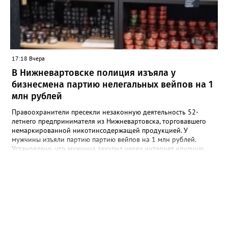
подчеркивают в ведомстве. Информацию о графике работы
новых кабинетов в Сургуте, Ханты-Мансийске и
Нижневартовске обещают опубликовать в ближайшее время
на официальных страницах ведомств.
17:18 Вчера
В Нижневартовске полиция изъяла у
бизнесмена партию нелегальных вейпов на 1
млн рублей
Правоохранители пресекли незаконную деятельность 52-
летнего предпринимателя из Нижневартовска, торговавшего
немаркированной никотинсодержащей продукцией. У
мужчины изъяли партию партию вейпов на 1 млн рублей.
Установлено, что мужчина закупил через интернет крупную
партию электронных сигарет и расходных жидкостей к ним,
планируя реализовать товар в своём магазине. В ходе
оперативно-розыскных мероприятий полицейские проверили
торговую точку и изъяли более 1,5 тыс. безакцизных вейпов, а
также 33,5 литра жидкостей для них. Общая стоимость
конфискованной продукции превысила 1 млн рублей.
Вартовчанин признался, что осознавал противоправный
характер своих действий, но всё равно пошёл на нарушение