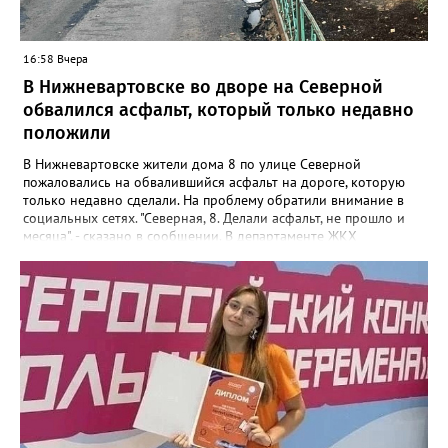
16:58 Вчера
В Нижневартовске во дворе на Северной
обвалился асфальт, который только недавно
положили
В Нижневартовске жители дома 8 по улице Северной
пожаловались на обвалившийся асфальт на дороге, которую
только недавно сделали. На проблему обратили внимание в
социальных сетях. "Северная, 8. Делали асфальт, не прошло и
месяца", - сказано в сообщении. В департаменте ЖКХ
администрации города корреспонденту Gorod3466.ru
сообщили, что причиной нарушения целостности асфальта
стал "подмыв основания покрытия проезда после обильных
осадков". "Восстановительные работы в рамках гарантийных
обязательств контракта будет проводить подрядная
организация, которая привлекалась ООО "Нижневартовские
коммунальные системы", срок до 15 августа 2026 года.
В настоящее время приемка работ со стороны ООО "НКС" не
осуществлялась. Восстановление за счет средств подрядной
организации", - рассказали в департаменте.