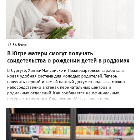
пропажи детей в ХМАО фиксировались в Нижневартовске и
Сургуте.
18:36 Вчера
В Югре матери смогут получать
свидетельства о рождении детей в роддомах
В Сургуте, Ханты-Мансийске и Нижневартовске заработала
новая удобная система для молодых родителей. Теперь
получить первый и самый важный документ малыша можно
непосредственно в стенах перинатальных центров и
родильных отделений. Как сообщается на официальных
ресурсах окружного Управления ЗАГС, главная цель
нововведения — разгрузить молодых мам от лишней
бюрократии в первые дни после выписки. Специалисты начали
вести прием прямо на базе крупнейших медицинских
учреждений региона. «Теперь мамочкам и их родным не нужно
специально искать время, записываться и ехать в отдел ЗАГС.
Вся процедура регистрации рождения проходит в комфортной
обстановке, пока семья еще находится в больнице», —