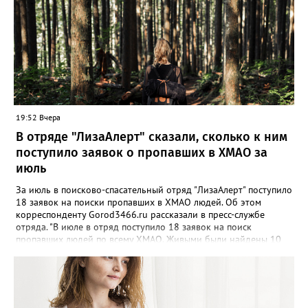
19:52 Вчера
В отряде "ЛизаАлерт" сказали, сколько к ним
поступило заявок о пропавших в ХМАО за
июль
За июль в поисково-спасательный отряд "ЛизаАлерт" поступило
18 заявок на поиски пропавших в ХМАО людей. Об этом
корреспонденту Gorod3466.ru рассказали в пресс-службе
отряда. "В июле в отряд поступило 18 заявок на поиск
пропавших людей по всему ХМАО. Живыми были найдены 10
человек, трое - погибли, родные найдены - двое", - сообщили в
пресс-службе. В отряде отметили, что до сих пор не нашли трех
пропавших жителей региона, однако их поиски продолжаются -
распространяются ориентировки, проверяются свидетельства.
Ранее Gorod3466.ru сообщал, что большинство случаев