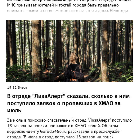
МЧС призывает жителей и гостей города быть предельно
внимательными и по возможности оставаться дома. Непогода
может привести к обрывам линий электропередачи и связи,
падению деревьев и слабо укреплённых конструкций,
повреждению крыш и рекламных щитов. Ожидаются
осложнения на дорогах — увеличение аварийности, заторы,
сбои в работе светофоров и общественного транспорта. Из-за
обильных осадков возможны подтопления низких участков и
подвалов, а также размыв береговых линий. В зоне риска —
объекты ЖКХ, энергетики и судоходства. Кроме того, град
может повредить автомобили и сельхозкультуры, а грозовые
разряды — объекты без молниезащиты. При ливне спасатели
советуют по возможности оставаться дома и не заходить в
подземные переходы и подвалы — укрывайтесь в зданиях выше
уровня затопления. Если помещение подтапливает, покиньте
19:52 Вчера
его или поднимитесь на верхние этажи, отключив газ и
электричество. Водителям: не пытайтесь проехать через
В отряде "ЛизаАлерт" сказали, сколько к ним
затопленные участки, остановитесь на обочине с аварийкой и
поступило заявок о пропавших в ХМАО за
переждите; при резком подъёме воды покиньте машину и
июль
уйдите на возвышенность.
За июль в поисково-спасательный отряд "ЛизаАлерт" поступило
18 заявок на поиски пропавших в ХМАО людей. Об этом
корреспонденту Gorod3466.ru рассказали в пресс-службе
отряда. "В июле в отряд поступило 18 заявок на поиск