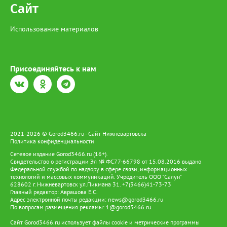
участники движения получили травмы различной степени
Сайт
тяжести. Новые эпизоды: Как только на место прибыли
сотрудники ГИБДД, ситуация вышла из-под контроля. Водитель
Использование материалов
«Лексуса» не только отказался от освидетельствования, но и
применил физическую силу к полицейским, а также публично
оскорбил их. Эти действия были зафиксированы и
квалифицированы как самостоятельные преступления — по ст.
318 и 319 УК РФ. Теперь следствие ведётся сразу по трём
Присоединяйтесь к нам
составам. Как идёт расследование: Дела соединены в одно
производство и переданы в следственный отдел по
Нижневартовску СУ СК России по ХМАО–Югре. Руководство
управления взяло процесс под личный контроль — это
произошло после многочисленных обращений потерпевших и
общественных организаций. Ранее Gorod3466.ru сообщал, что
в Нижневартовске устроившего смертельное ДТП водителя
2021-2026 © Gorod3466.ru - Сайт Нижневартовска
отправили в СИЗО.
Политика конфиденциальности
Сетевое издание Gorod3466.ru (16+).
Свидетельство о регистрации Эл № ФС77-66798 от 15.08.2016 выдано
Федеральной службой по надзору в сфере связи, информационных
технологий и массовых коммуникаций. Учредитель ООО "Салун"
628602 г. Нижневартовск ул.Пикмана 31. +7(3466)41-73-73
Главный редактор: Аврашова Е.С.
Адрес электронной почты редакции:
news@gorod3466.ru
По вопросам размещения рекламы:
1@gorod3466.ru
Сайт Gorod3466.ru использует файлы cookie и метрические программы