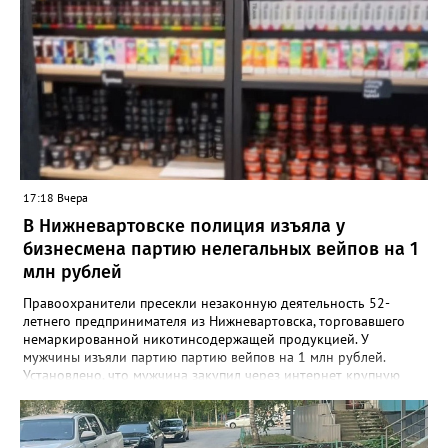
17:18 Вчера
В Нижневартовске полиция изъяла у
бизнесмена партию нелегальных вейпов на 1
млн рублей
Правоохранители пресекли незаконную деятельность 52-
летнего предпринимателя из Нижневартовска, торговавшего
немаркированной никотинсодержащей продукцией. У
мужчины изъяли партию партию вейпов на 1 млн рублей.
Установлено, что мужчина закупил через интернет крупную
партию электронных сигарет и расходных жидкостей к ним,
планируя реализовать товар в своём магазине. В ходе
оперативно-розыскных мероприятий полицейские проверили
торговую точку и изъяли более 1,5 тыс. безакцизных вейпов, а