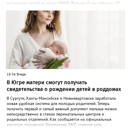
пропавших людей по всему ХМАО. Живыми были найдены 10
человек, трое - погибли, родные найдены - двое", - сообщили в
пресс-службе. В отряде отметили, что до сих пор не нашли трех
пропавших жителей региона, однако их поиски продолжаются -
распространяются ориентировки, проверяются свидетельства.
Ранее Gorod3466.ru сообщал, что большинство случаев
пропажи детей в ХМАО фиксировались в Нижневартовске и
Сургуте.
18:36 Вчера
В Югре матери смогут получать
свидетельства о рождении детей в роддомах
В Сургуте, Ханты-Мансийске и Нижневартовске заработала
новая удобная система для молодых родителей. Теперь
получить первый и самый важный документ малыша можно
непосредственно в стенах перинатальных центров и
родильных отделений. Как сообщается на официальных
ресурсах окружного Управления ЗАГС, главная цель
нововведения — разгрузить молодых мам от лишней