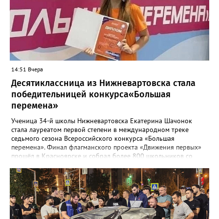
организация, которая привлекалась ООО "Нижневартовские
коммунальные системы", срок до 15 августа 2026 года.
В настоящее время приемка работ со стороны ООО "НКС" не
осуществлялась. Восстановление за счет средств подрядной
организации", - рассказали в департаменте.
14:51 Вчера
Десятиклассница из Нижневартовска стала
победительницей конкурса«Большая
перемена»
Ученица 34-й школы Нижневартовска Екатерина Шачонок
стала лауреатом первой степени в международном треке
седьмого сезона Всероссийского конкурса «Большая
перемена». Финал флагманского проекта «Движения первых»
прошёл в Красноярске и собрал более 800 школьников со
всей страны. Екатерина в составе команды разрабатывала и
защищала перед экспертным жюри социально значимые
проекты. В финале конкурсанты представили три инициативы:
годовую программу адаптации для студентов-иностранцев
медицинского университета, проект о путешествиях по России
и интерактивный парк регионов страны. Все идеи получили
высокую оценку жюри, а работа вартовчанки была признана