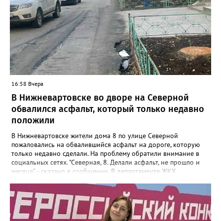
также 33,5 литра жидкостей для них. Общая стоимость
конфискованной продукции превысила 1 млн рублей.
Вартовчанин признался, что осознавал противоправный
характер своих действий, но всё равно пошёл на нарушение
закона. Следственным управлением УМВД возбуждено
уголовное дело по ч. 6 ст. 171.1 УК РФ (приобретение,
хранение и сбыт товаров без обязательной маркировки в
крупном размере).
16:58 Вчера
В Нижневартовске во дворе на Северной
обвалился асфальт, который только недавно
положили
В Нижневартовске жители дома 8 по улице Северной
пожаловались на обвалившийся асфальт на дороге, которую
только недавно сделали. На проблему обратили внимание в
социальных сетях. "Северная, 8. Делали асфальт, не прошло и
месяца", - сказано в сообщении. В департаменте ЖКХ
администрации города корреспонденту Gorod3466.ru
сообщили, что причиной нарушения целостности асфальта
стал "подмыв основания покрытия проезда после обильных
осадков". "Восстановительные работы в рамках гарантийных
обязательств контракта будет проводить подрядная