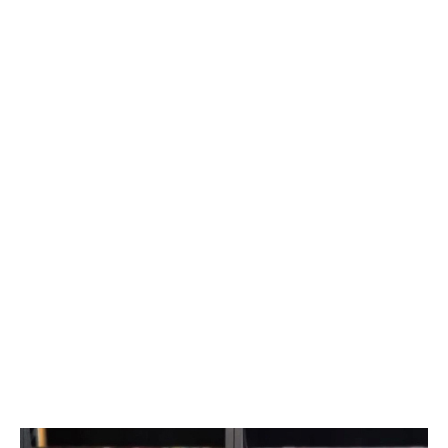
бюрократии в первые дни после выписки. Специалисты начали
вести прием прямо на базе крупнейших медицинских
учреждений региона. «Теперь мамочкам и их родным не нужно
специально искать время, записываться и ехать в отдел ЗАГС.
Вся процедура регистрации рождения проходит в комфортной
обстановке, пока семья еще находится в больнице», —
подчеркивают в ведомстве. Информацию о графике работы
новых кабинетов в Сургуте, Ханты-Мансийске и
Нижневартовске обещают опубликовать в ближайшее время
на официальных страницах ведомств.