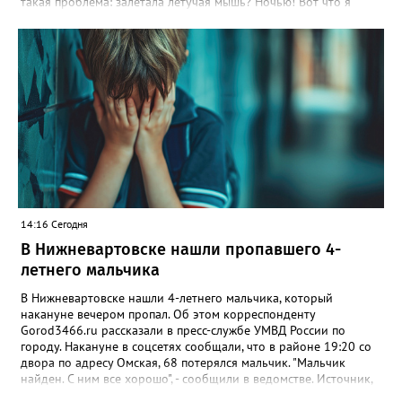
такая проблема: залетала летучая мышь? Ночью! Вот что я
должен с ней сейчас делать? Эй, давай, вали», — взволнованно
произнёс автор видео. В комментариях выяснилось, что
подобные случаи в Нижневартовске происходят не впервые.
Жители разных районов рассказывают о неожиданных
встречах с этими ночными хищниками. «Еле выгнали в окно»,
— поделилась вартовчанка Екатерина, вспомнив случай в
квартире на улице Мира, 27. Напомним: летучие мыши не
агрессивны и не опасны для человека, они питаются
насекомыми и часто залетают в жильё случайно, привлечённые
светом. Специалисты советуют не трогать их голыми руками, а
открыть окно и дать возможность вылететь самостоятельно.
14:16 Сегодня
В Нижневартовске нашли пропавшего 4-
летнего мальчика
В Нижневартовске нашли 4-летнего мальчика, который
накануне вечером пропал. Об этом корреспонденту
Gorod3466.ru рассказали в пресс-службе УМВД России по
городу. Накануне в соцсетях сообщали, что в районе 19:20 со
двора по адресу Омская, 68 потерялся мальчик. "Мальчик
найден. С ним все хорошо", - сообщили в ведомстве. Источник,
знакомый с ситуацией, пояснил в беседе с журналистом