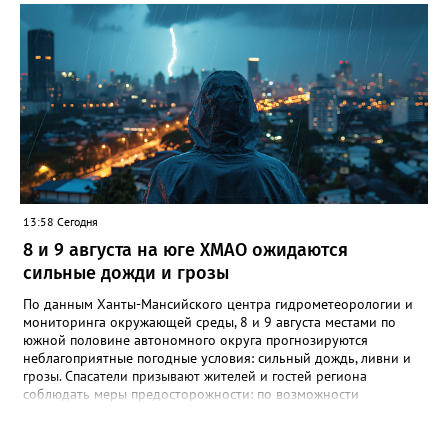
издания, что мальчик просто заблудился. По словам
собеседника, ребенок гулял с сестрой, в какой-то момент она
отвлеклась, а он убежал от нее. "Мальчик гулял, пытаясь найти
дом, но не смог. Затем его нашли прохожие и позвонили в
полицию", - добавил источник.
13:58 Сегодня
8 и 9 августа на юге ХМАО ожидаются
сильные дожди и грозы
По данным Ханты-Мансийского центра гидрометеорологии и
мониторинга окружающей среды, 8 и 9 августа местами по
южной половине автономного округа прогнозируются
неблагоприятные погодные условия: сильный дождь, ливни и
грозы. Спасатели призывают жителей и гостей региона
соблюдать меры предосторожности: по возможности
воздержаться от дальних поездок, не парковать автомобили
под деревьями и слабоукреплёнными конструкциями, а также