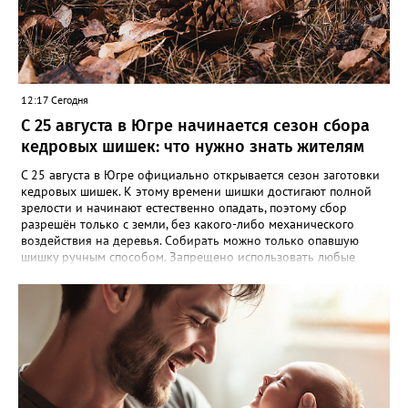
12:17 Сегодня
С 25 августа в Югре начинается сезон сбора
кедровых шишек: что нужно знать жителям
С 25 августа в Югре официально открывается сезон заготовки
кедровых шишек. К этому времени шишки достигают полной
зрелости и начинают естественно опадать, поэтому сбор
разрешён только с земли, без какого-либо механического
воздействия на деревья. Собирать можно только опавшую
шишку ручным способом. Запрещено использовать любые
приспособления, которые могут повредить стволы или кроны
кедров. Исключение — лесосеменные плантации, где сбор
шишек категорически запрещён. Нарушителям грозит
административная ответственность: штраф от 1 000 до 5 000
рублей. В отдельных случаях возможно уголовное
преследование. Важное уточнение: сбор шишек разрешён
только для личных нужд. Если вы планируете заготавливать их
в коммерческих целях, необходимо официально
зарегистрировать предпринимательскую деятельность и