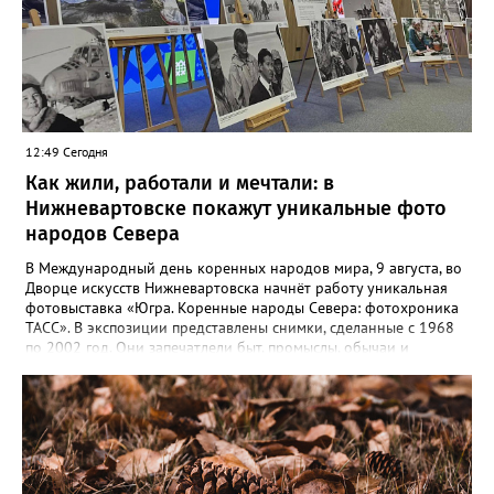
Отдельный тренд — рост оплаты на подработке: за год
предложения здесь выросли на 35%. При этом самые высокие
зарплаты по-прежнему предлагают вахтовикам — в среднем
175 тыс. рублей (+5% к прошлому году).
12:49 Сегодня
Как жили, работали и мечтали: в
Нижневартовске покажут уникальные фото
народов Севера
В Международный день коренных народов мира, 9 августа, во
Дворце искусств Нижневартовска начнёт работу уникальная
фотовыставка «Югра. Коренные народы Севера: фотохроника
ТАСС». В экспозиции представлены снимки, сделанные с 1968
по 2002 год. Они запечатлели быт, промыслы, обычаи и
выдающихся представителей коренных народов, которые
внесли вклад в развитие региона. Гости увидят кадры,
отражающие жизнь северян — от повседневного труда до
праздников. Особую ценность представляют авторские
подписи к снимкам, которые сохраняют историческую
достоверность и передают дух эпохи. Торжественное открытие
— 9 августа в 12:00. Выставка доступна до 31 августа.