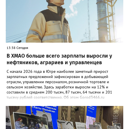
13:38 Сегодня
В ХМАО больше всего зарплаты выросли у
нефтяников, аграриев и управленцев
С начала 2026 года в Югре наиболее заметный прирост
зарплатных предложений зафиксирован в добывающей
отрасли, управлении персоналом, розничной торговле и
сельском хозяйстве. Здесь заработки выросли на 12% и
составили в среднем 200 тысяч, 87 тысяч, 64 тысячи и 201
тысячу рублей соответственно. Об этом Gorod3466.ru
сообщили аналитики hh.ru. В числе лидеров по темпам роста
также туризм, гостиничный и ресторанный бизнес (+11%, до
68,4 тыс. рублей), производство и сервисное обслуживание
(+9%, до 166,4 тыс. рублей), а также финансы и бухгалтерия
(+9%, до 87,6 тыс. рублей). В целом медианная зарплата по
региону увеличилась на 3% и достигла 93,5 тыс. рублей.