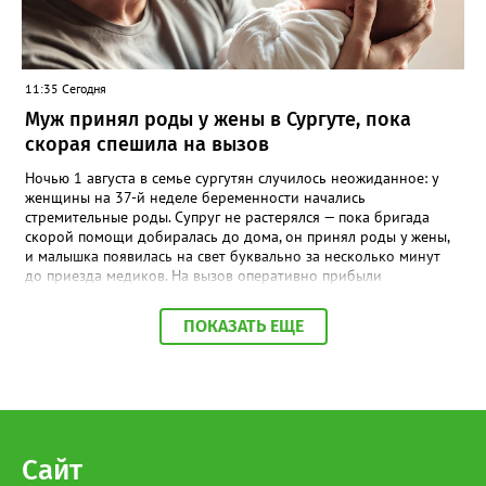
заключить договор аренды лесного участка. Напомним, что
иностранным гражданам сбор и заготовка кедровых шишек на
территории Югры запрещены.
11:35 Сегодня
Муж принял роды у жены в Сургуте, пока
скорая спешила на вызов
Ночью 1 августа в семье сургутян случилось неожиданное: у
женщины на 37-й неделе беременности начались
стремительные роды. Супруг не растерялся — пока бригада
скорой помощи добиралась до дома, он принял роды у жены,
и малышка появилась на свет буквально за несколько минут
до приезда медиков. На вызов оперативно прибыли
фельдшеры Анна Байгузина, Наталья Плотникова и водитель
Олег Бураковский. К этому моменту новорождённая уже была
ПОКАЗАТЬ ЕЩЕ
на руках у отца. Специалисты сразу оценили состояние мамы и
девочки, провели необходимые манипуляции,
стабилизировали пациенток и подготовили к транспортировке.
Девочка родилась доношенной и здоровой. Женщину и
малышку доставили в Сургутский окружной центр охраны
материнства и детства, где они находились под наблюдением
врачей. Сегодня мама и дочка уже выписаны домой.
Сайт