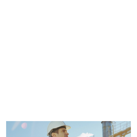
быть внимательными на дорогах из-за ухудшения видимости и
риска аквапланирования. При возникновении чрезвычайных
ситуаций немедленно звоните по единому номеру экстренных
служб 112.