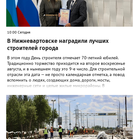
10:00 Сегодня
В Нижневартовске наградили лучших
строителей города
В этом году День строителя отмечает 70-летний юбилей.
Традиционно торжество приходится на второе воскресенье
августа, и в нынешнем году это 9-е число. Для строительной
отрасли эта дата — не просто календарная отметка, а повод
вспомнить о людях, создающих дома, дороги, мосты,
инженерные сети и целые жилые микрорайоны. В
Нижневартовске в преддверии праздника администрация
города ежегодно проводит конкурс «Лучший строитель города
Нижневартовска». К участию приглашаются строительные
организации, работающие в сфере жилищного и
коммунального строительства, а также предприятия по
производству и поставке строительных и отделочных
материалов — независимо от форм собственности и
ведомственной принадлежности, расположенные
непосредственно в Нижневартовске. Накануне в