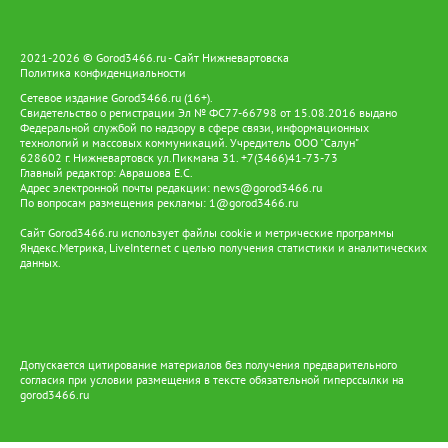
проект «Зеленое цифровое стойбище», ставший логическим
продолжением «Цифрового стойбища», предусматривает
установку солнечных панелей и аккумуляторов. Они
2021-2026 © Gorod3466.ru - Сайт Нижневартовска
обеспечивают работу телекоммуникационного оборудования,
Политика конфиденциальности
освещения и бытовых электроприборов. Так цифровая
Сетевое издание Gorod3466.ru (16+).
инфраструктура становится частью более масштабной системы
Свидетельство о регистрации Эл № ФС77-66798 от 15.08.2016 выдано
поддержки коренных народов — от образования и доступа к
Федеральной службой по надзору в сфере связи, информационных
услугам до развития традиционных промыслов и сохранения
технологий и массовых коммуникаций. Учредитель ООО "Салун"
культурного наследия. Именно такой подход позволяет
628602 г. Нижневартовск ул.Пикмана 31. +7(3466)41-73-73
сочетать современные технологии с традиционным образом
Главный редактор: Аврашова Е.С.
Адрес электронной почты редакции:
жизни ханты и манси, давая им возможность жить и трудиться
news@gorod3466.ru
По вопросам размещения рекламы:
1@gorod3466.ru
на земле предков и вести традиционный образ жизни.
Сайт Gorod3466.ru использует файлы cookie и метрические программы
Яндекс.Метрика, LiveInternet с целью получения статистики и аналитических
данных.
Допускается цитирование материалов без получения предварительного
согласия при условии размещения в тексте обязательной гиперссылки на
gorod3466.ru