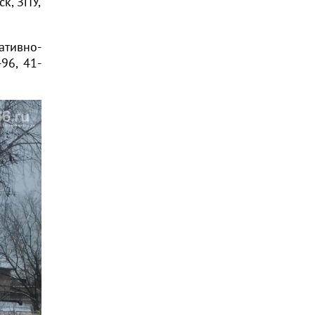
к, ЗПУ,
тивно-
96, 41-