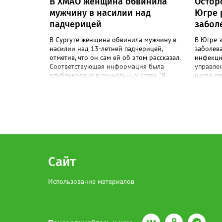
В ХМАО женщина обвинила
Остор
мужчину в насилии над
Югре 
падчерицей
забол
В Сургуте женщина обвинила мужчину в
В Югре 
насилии над 13-летней падчерицей,
заболев
отметив, что он сам ей об этом рассказал.
инфекци
Соответствующая информация была
управле
опубликована в социальных сетях. "Я
число сл
хотела бы сообщить о проблеме. Работаю
этом по
в заведении. Приходил человек и
заболевш
рассказывал, как свою падчерицу
73,9% —
насилует. Ей 13 лет", - сказано в
шести ле
сообщении. В пресс-службе УМВД России
муниципа
по ХМАО корреспонденту Gorod3466.ru
Мансийск
сообщили, что в настоящее время по
Нягань, 
данному факту проводится проверка.
Нижнева
"Сотрудники полиции устанавливают все
Советски
Сайт
обстоятельства произошедшего", -
Мансийс
отметили в пресс-службе ведомства.
случаев 
Использование материалов
высыпани
конечно
менингит
Лаборат
подтвер