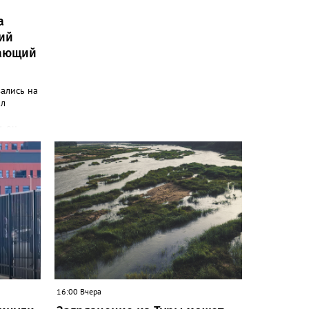
а
ий
шающий
ались на
ал
, он
бщили в
вуковой
етофоров
фтяников
! Он
лежащих
 от
з-за
ано в
о
ройству"
16:00 Вчера
ковые