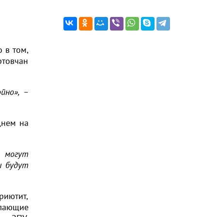
 в том,
ртовчан
йно», –
днем на
е могут
ы будут
риютит,
елающие