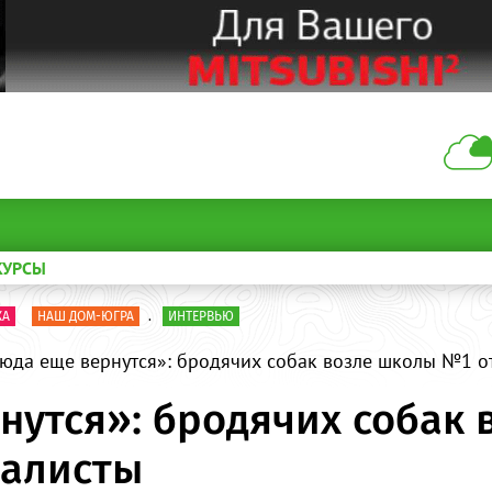
КУРСЫ
КА
НАШ ДОМ-ЮГРА
.
ИНТЕРВЬЮ
юда еще вернутся»: бродячих собак возле школы №1 о
нутся»: бродячих собак
иалисты