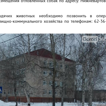
азмещения отловленных собак по адресу: Нижневартовс
одячих животных необходимо позвонить в опера
щно-коммунального хозяйства по телефонам: 62-36-