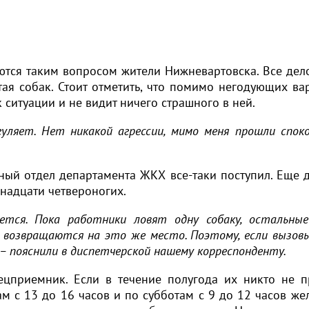
ются таким вопросом жители Нижневартовска. Все дело
тая собак. Стоит отметить, что помимо негодующих ва
к ситуации и не видит ничего страшного в ней.
уляет. Нет никакой агрессии, мимо меня прошли споко
ый отдел департамента ЖКХ все-таки поступил. Еще 
надцати четвероногих.
ается. Пока работники ловят одну собаку, остальны
 возвращаются на это же место. Поэтому, если вызов
– пояснили в диспетчерской нашему корреспонденту.
ецприемник. Если в течение полугода их никто не п
ам с 13 до 16 часов и по субботам с 9 до 12 часов ж