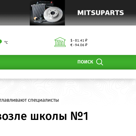
$ - 81.41 ₽
°С
€ - 94.06 ₽
ПОИСК
тлавливают специалисты
 возле школы №1