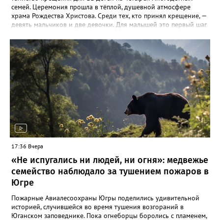
семей. Церемония прошла в тёплой, душевной атмосфере
храма Рождества Христова. Среди тех, кто принял крещение, —
девять мальчиков и две девочки. Для малышей это первый шаг
в церковной жизни, для их родителей — волнительный и
важный день. Это уже второе подобное мероприятие в Югре.
Первое прошло в июле, в День крещения Руси, в Ханты-
Мансийске. Добрая традиция зародилась благодаря
соглашению между окружным Департаментом социального
развития и Ханты-Мансийской митрополией Русской
Православной Церкви. Владыка Павел отметил, что готов
продолжать эту практику и в других городах региона: «Я буду
совершать это везде, где будет желание, — ради наших детей,
ради духовного здоровья общества».
17:36 Вчера
«Не испугались ни людей, ни огня»: медвежье
семейство наблюдало за тушением пожаров в
Югре
Пожарные Авиалесоохраны Югры поделились удивительной
историей, случившейся во время тушения возгораний в
Юганском заповеднике. Пока огнеборцы боролись с пламенем,