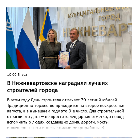
более 40 лет Юганский заповедник остаётся домом для сотен
видов зверей, птиц и растений. Встреча с людьми не испугала
медведей — они словно понимали, что пожарные пришли
спасти их родной лес.
10:00 Вчера
В Нижневартовске наградили лучших
строителей города
В этом году День строителя отмечает 70-летний юбилей.
Традиционно торжество приходится на второе воскресенье
августа, и в нынешнем году это 9-е число. Для строительной
отрасли эта дата — не просто календарная отметка, а повод
вспомнить о людях, создающих дома, дороги, мосты,
инженерные сети и целые жилые микрорайоны. В
Нижневартовске в преддверии праздника администрация