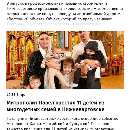
9 августа, в профессиональный праздник строителей, в
Нижневартовске произошло знаковое событие — торжественно
открыто движение по путепроводу на автомобильной дороге
«Восточный объезд». Объект, который по праву называют
восточными воротами города, сдан в эксплуатацию с
опережением графика на четыре месяца. Об этом сообщил
глава города Дмитрий Кощенко. «Это стратегический элемент
транспортной инфраструктуры, который является восточными
воротами нашего города — поддерживает его экономику,
влияет на безопасность и комфорт сотен тысяч людей», —
подчеркнул градоначальник. Особые слова благодарности
глава города адресовал правительству Югры и лично
губернатору Руслану Кухаруку за возможность реализовать
важный для жителей проект. Отдельно он отметил работу
подрядчика — компании «Мостострой-11», выполнившей
капитальный ремонт качественно и с опережением графика:
изначально сдача объекта планировалась лишь на декабрь
2026 года. Отметим, что новый путепровод — ключевая
17:53 Вчера
артерия, соединяющая Нижневартовск с другими
Митрополит Павел крестил 11 детей из
муниципалитетами и открывающая новые возможности для
дальнейшего динамичного развития города. Ранее
многодетных семей в Нижневартовске
Gorod3466.ru сообщал, что в Нижневартовске наградили
лучших строителей города.
Накануне в Нижневартовске состоялось особенное событие:
митрополит Ханты-Мансийский и Сургутский Павел провёл
таинство крещения для 11 детей из четырёх многодетных