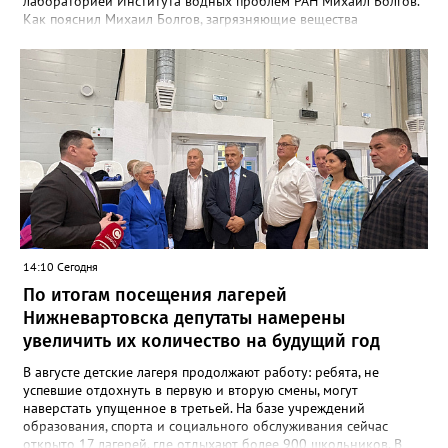
лабораторией Института водных проблем РАН Михаил Болгов.
Как пояснил Михаил Болгов, загрязняющие вещества
неизбежно переносятся вниз по течению. Часть из них оседает
на дне и поймах, но полностью остановить их движение
невозможно. В отличие от Днепра или Волги, где есть цепочка
водохранилищ, выступающих естественными фильтрами, на
сибирских реках такой барьер отсутствует. «Все это будет на
поймах откладываться, трансформироваться, потом опять
поступать. Процесс будет растянутым. Загрязнения могут
выпадать на поймах либо идти в растворённом виде или в
виде наносных отложений до самого Ледовитого океана», —
сообщает эксперт. Окончательный масштаб угрозы зависит от
природы загрязнения и способности водоёмов к
самоочищению. Однако уже сейчас понятно: риск достижения
вод ХМАО остаётся высоким.
14:10 Сегодня
По итогам посещения лагерей
Нижневартовска депутаты намерены
увеличить их количество на будущий год
В августе детские лагеря продолжают работу: ребята, не
успевшие отдохнуть в первую и вторую смены, могут
наверстать упущенное в третьей. На базе учреждений
образования, спорта и социального обслуживания сейчас
открыто 17 лагерей, где отдыхают более 900 школьников. В