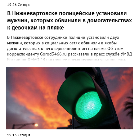
19:26 Сегодня
В Нижневартовске полицейские установили
мужчин, которых обвинили в домогательствах
к девочкам на пляже
В Нижневартовске сотрудники полиции установили двух
мужчин, которых в социальных сетях обвиняли в якобы
домогательствах к несовершеннолетним на пляже. Об этом
корреспонденту Gorod3466.ru рассказали в пресс-службе УМВД
России по ХМАО. "В настоящее время мужчины установлены.
По данному факту проверка продолжается. При этом факт
правонарушения пока не подтверждается", - заявили в пресс-
службе ведомства. Ранее Gorod3466.ru сообщал, что жители
Нижневартовска рассказывали в соцсетях, что на озере
Молодежное заметили двух пьяных мужчин, которые
домогались до несовершеннолетних девочек.
19:13 Сегодня