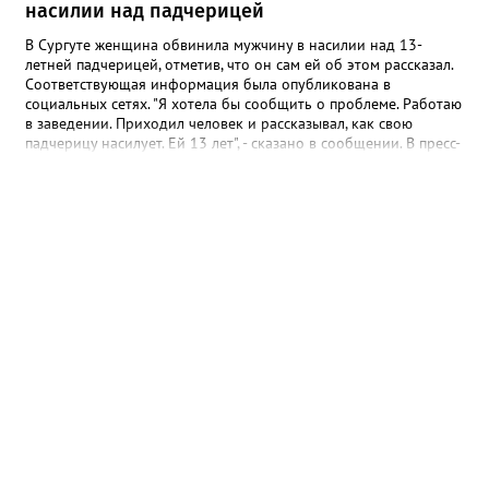
насилии над падчерицей
В Сургуте женщина обвинила мужчину в насилии над 13-
летней падчерицей, отметив, что он сам ей об этом рассказал.
Соответствующая информация была опубликована в
социальных сетях. "Я хотела бы сообщить о проблеме. Работаю
в заведении. Приходил человек и рассказывал, как свою
падчерицу насилует. Ей 13 лет", - сказано в сообщении. В пресс-
службе УМВД России по ХМАО корреспонденту Gorod3466.ru
сообщили, что в настоящее время по данному факту
проводится проверка. "Сотрудники полиции устанавливают все
обстоятельства произошедшего", - отметили в пресс-службе
ведомства.