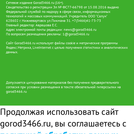
Сетевое издание Gorod3466.ru (16+).
часть. Депутаты отметили, что третья смена пользуется
Свидетельство о регистрации Эл № ФС77-66798 от 15.08.2016 выдано
большим спросом — попасть в лагеря дневного пребывания
Федеральной службой по надзору в сфере связи, информационных
смогли не все желающие. По сравнению с прошлым годом
технологий и массовых коммуникаций. Учредитель ООО "Салун"
628602 г. Нижневартовск ул.Пикмана 31. +7(3466)41-73-73
число лагерей увеличили с 15 до 17, однако и этого оказалось
Главный редактор: Аврашова Е.С.
недостаточно. По окончании всех трёх смен планируется
Адрес электронной почты редакции:
news@gorod3466.ru
опрос родителей: это позволит сформировать запрос на
По вопросам размещения рекламы:
1@gorod3466.ru
будущий год и обосновать выделение дополнительных
средств на увеличение количества лагерей. Председатель Думы
Сайт Gorod3466.ru использует файлы cookie и метрические программы
Яндекс.Метрика, LiveInternet с целью получения статистики и аналитических
Нижневартовска Алексей Сатинов подчеркнул: «Депутатский
данных.
корпус интересуют прежде всего условия пребывания, питание
и содержательная программа. Сегодня мы получили обратную
связь — школьники довольны, им нравится и еда, и
организация досуга, ведь они не просто сидят в здании, а
участвуют в мероприятиях за пределами учреждений. В целом
организация очень хорошая. Но потребность выше, и надеюсь,
Допускается цитирование материалов без получения предварительного
что в будущем году мы сможем увеличить количество мест в
согласия при условии размещения в тексте обязательной гиперссылки на
третью смену». Его коллега, председатель комитета по
gorod3466.ru
социальным вопросам Павел Лариков, добавил, что все смены
находятся под контролем депутатов: они лично общаются с
ребятами, и нареканий с их стороны не поступало. «В лагерях
Продолжая использовать сайт
дневного пребывания действуют 16 различных программ,
включающих спорт, изучение быта народов России, а также
gorod3466.ru, вы соглашаетесь с
мероприятия по безопасности, культурной и патриотической
направленности. Мы видим, что дети довольны. За весь летний