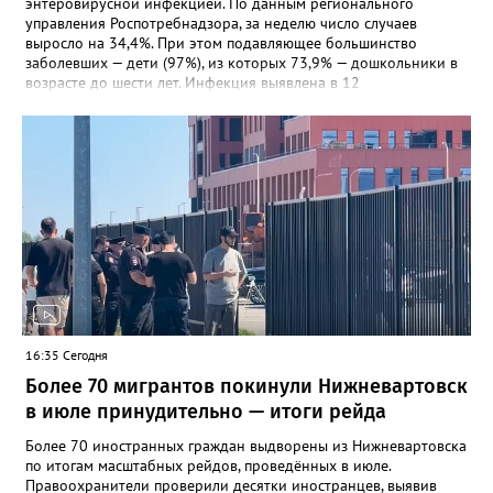
энтеровирусной инфекцией. По данным регионального
управления Роспотребнадзора, за неделю число случаев
выросло на 34,4%. При этом подавляющее большинство
заболевших — дети (97%), из которых 73,9% — дошкольники в
возрасте до шести лет. Инфекция выявлена в 12
муниципалитетах, включая Сургут, Ханты-Мансийск,
Нижневартовск, Мегион, Нягань, Лангепас, Радужный, а также
Нижневартовский, Октябрьский, Советский, Сургутский и
Ханты-Мансийский районы. В большинстве случаев болезнь
проявляется в виде высыпаний на слизистой рта и
конечностях. На долю энтеровирусного менингита приходится
5,6% случаев. Лабораторные исследования подтвердили
циркуляцию нескольких типов вирусов Коксаки и эховирусов.
Специалисты напоминают о важности соблюдения правил
личной гигиены и рекомендуют при первых симптомах
обращаться к врачу.
16:35 Сегодня
Более 70 мигрантов покинули Нижневартовск
в июле принудительно — итоги рейда
Более 70 иностранных граждан выдворены из Нижневартовска
по итогам масштабных рейдов, проведённых в июле.
Правоохранители проверили десятки иностранцев, выявив