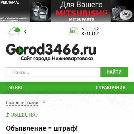
$ - 80.93 ₽
°С
€ - 93.19 ₽
НАЙТИ
МЕНЮ
СПРАВОЧНИК
Полезные ссылки
ОБЩЕСТВО
Объявление = штраф!