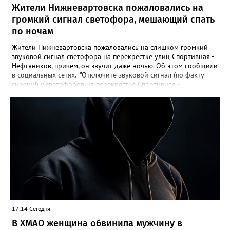
Жители Нижневартовска пожаловались на
громкий сигнал светофора, мешающий спать
по ночам
Жители Нижневартовска пожаловались на слишком громкий
звуковой сигнал светофора на перекрестке улиц Спортивная -
Нефтяников, причем, он звучит даже ночью. Об этом сообщили
в социальных сетях. "Отключите звуковой сигнал (по факту -
сирену!) у светофоров на перекрестке Спортивная -
Нефтяников со стороны техникума, которая с недавних пор
врубается на ночь! Он мешает спать жителям всех
близлежащих домов! Мало нам по ночам шума от питбайкеров
и авто, чтобы еще из-за вашей свистелки страдать", - сказано в
сообщении. В МБУ "Управление по дорожному хозяйству и
благоустройству" Нижневартовска корреспонденту
Gorod3466.ru сообщили, что звуковые оповещатели на
светофорных объектах оборудованы в соответствии с ГОСТ,
при согласовании с обществом слепых. "Их наличие строго
контролируется прокуратурой. В ночное время они не
работают. Корректировка громкости проводится по мере
возможности", - подчеркнули в учреждении.
17:14 Сегодня
В ХМАО женщина обвинила мужчину в