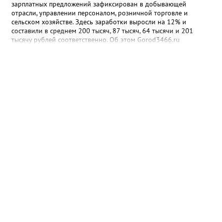
зарплатных предложений зафиксирован в добывающей
отрасли, управлении персоналом, розничной торговле и
сельском хозяйстве. Здесь заработки выросли на 12% и
составили в среднем 200 тысяч, 87 тысяч, 64 тысячи и 201
тысячу рублей соответственно. Об этом Gorod3466.ru
сообщили аналитики hh.ru. В числе лидеров по темпам роста
также туризм, гостиничный и ресторанный бизнес (+11%, до
68,4 тыс. рублей), производство и сервисное обслуживание
(+9%, до 166,4 тыс. рублей), а также финансы и бухгалтерия
(+9%, до 87,6 тыс. рублей). В целом медианная зарплата по
региону увеличилась на 3% и достигла 93,5 тыс. рублей.
Отдельный тренд — рост оплаты на подработке: за год
предложения здесь выросли на 35%. При этом самые высокие
зарплаты по-прежнему предлагают вахтовикам — в среднем
175 тыс. рублей (+5% к прошлому году).