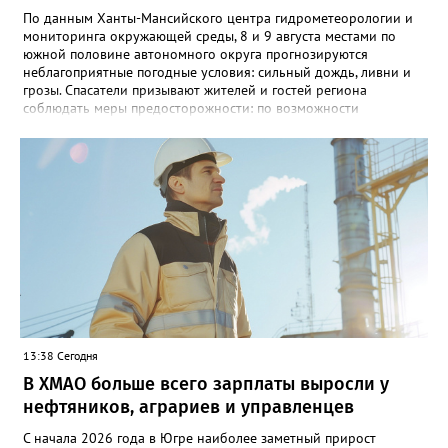
По данным Ханты-Мансийского центра гидрометеорологии и
мониторинга окружающей среды, 8 и 9 августа местами по
южной половине автономного округа прогнозируются
неблагоприятные погодные условия: сильный дождь, ливни и
грозы. Спасатели призывают жителей и гостей региона
соблюдать меры предосторожности: по возможности
воздержаться от дальних поездок, не парковать автомобили
под деревьями и слабоукреплёнными конструкциями, а также
быть внимательными на дорогах из-за ухудшения видимости и
риска аквапланирования. При возникновении чрезвычайных
ситуаций немедленно звоните по единому номеру экстренных
служб 112.
13:38 Сегодня
В ХМАО больше всего зарплаты выросли у
нефтяников, аграриев и управленцев
С начала 2026 года в Югре наиболее заметный прирост