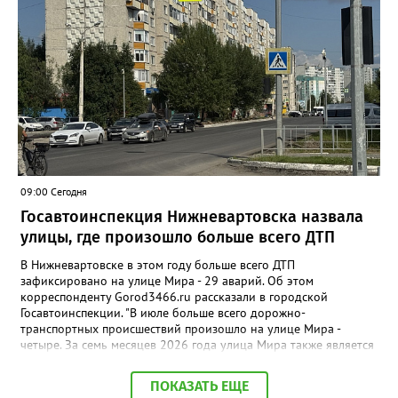
Олег Бураковский. К этому моменту новорождённая уже была
на руках у отца. Специалисты сразу оценили состояние мамы и
девочки, провели необходимые манипуляции,
стабилизировали пациенток и подготовили к транспортировке.
Девочка родилась доношенной и здоровой. Женщину и
малышку доставили в Сургутский окружной центр охраны
материнства и детства, где они находились под наблюдением
врачей. Сегодня мама и дочка уже выписаны домой.
09:00 Сегодня
Госавтоинспекция Нижневартовска назвала
улицы, где произошло больше всего ДТП
В Нижневартовске в этом году больше всего ДТП
зафиксировано на улице Мира - 29 аварий. Об этом
корреспонденту Gorod3466.ru рассказали в городской
Госавтоинспекции. "В июле больше всего дорожно-
транспортных происшествий произошло на улице Мира -
четыре. За семь месяцев 2026 года улица Мира также является
самой аварийной - 29 ДТП", - заявили в ГАИ. В ведомстве
добавили, что на втором месте расположилась улица Ленина,
ПОКАЗАТЬ ЕЩЕ
на дорогах которой произошло 19 дорожно-транспортных