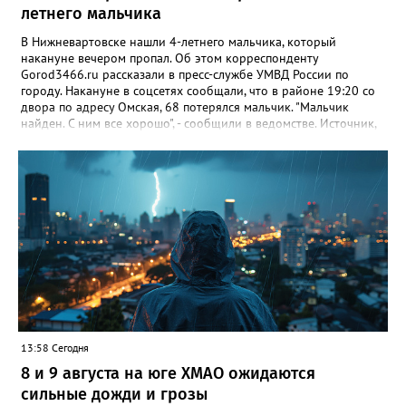
летнего мальчика
В Нижневартовске нашли 4-летнего мальчика, который
накануне вечером пропал. Об этом корреспонденту
Gorod3466.ru рассказали в пресс-службе УМВД России по
городу. Накануне в соцсетях сообщали, что в районе 19:20 со
двора по адресу Омская, 68 потерялся мальчик. "Мальчик
найден. С ним все хорошо", - сообщили в ведомстве. Источник,
знакомый с ситуацией, пояснил в беседе с журналистом
издания, что мальчик просто заблудился. По словам
собеседника, ребенок гулял с сестрой, в какой-то момент она
отвлеклась, а он убежал от нее. "Мальчик гулял, пытаясь найти
дом, но не смог. Затем его нашли прохожие и позвонили в
полицию", - добавил источник.
13:58 Сегодня
8 и 9 августа на юге ХМАО ожидаются
сильные дожди и грозы