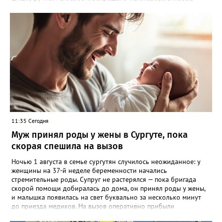
приспособления, которые могут повредить стволы или кроны
кедров. Исключение — лесосеменные плантации, где сбор
шишек категорически запрещён. Нарушителям грозит
административная ответственность: штраф от 1 000 до 5 000
рублей. В отдельных случаях возможно уголовное
преследование. Важное уточнение: сбор шишек разрешён
только для личных нужд. Если вы планируете заготавливать их
в коммерческих целях, необходимо официально
зарегистрировать предпринимательскую деятельность и
заключить договор аренды лесного участка. Напомним, что
иностранным гражданам сбор и заготовка кедровых шишек на
территории Югры запрещены.
11:35 Сегодня
Муж принял роды у жены в Сургуте, пока
скорая спешила на вызов
Ночью 1 августа в семье сургутян случилось неожиданное: у
женщины на 37-й неделе беременности начались
стремительные роды. Супруг не растерялся — пока бригада
скорой помощи добиралась до дома, он принял роды у жены,
и малышка появилась на свет буквально за несколько минут
до приезда медиков. На вызов оперативно прибыли
фельдшеры Анна Байгузина, Наталья Плотникова и водитель