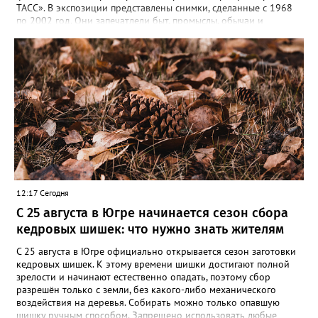
ТАСС». В экспозиции представлены снимки, сделанные с 1968
по 2002 год. Они запечатлели быт, промыслы, обычаи и
выдающихся представителей коренных народов, которые
внесли вклад в развитие региона. Гости увидят кадры,
отражающие жизнь северян — от повседневного труда до
праздников. Особую ценность представляют авторские
подписи к снимкам, которые сохраняют историческую
достоверность и передают дух эпохи. Торжественное открытие
— 9 августа в 12:00. Выставка доступна до 31 августа.
12:17 Сегодня
С 25 августа в Югре начинается сезон сбора
кедровых шишек: что нужно знать жителям
С 25 августа в Югре официально открывается сезон заготовки
кедровых шишек. К этому времени шишки достигают полной
зрелости и начинают естественно опадать, поэтому сбор
разрешён только с земли, без какого-либо механического
воздействия на деревья. Собирать можно только опавшую
шишку ручным способом. Запрещено использовать любые