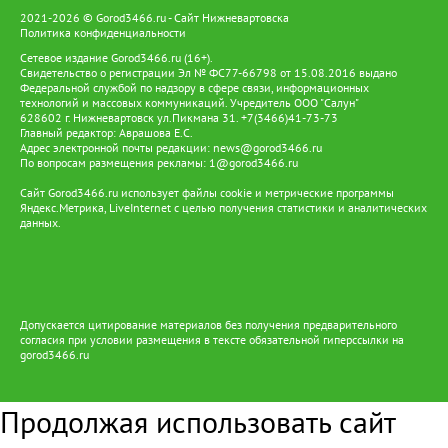
установку солнечных панелей и аккумуляторов. Они
2021-2026 © Gorod3466.ru - Сайт Нижневартовска
обеспечивают работу телекоммуникационного оборудования,
Политика конфиденциальности
освещения и бытовых электроприборов. Так цифровая
Сетевое издание Gorod3466.ru (16+).
инфраструктура становится частью более масштабной системы
Свидетельство о регистрации Эл № ФС77-66798 от 15.08.2016 выдано
поддержки коренных народов — от образования и доступа к
Федеральной службой по надзору в сфере связи, информационных
услугам до развития традиционных промыслов и сохранения
технологий и массовых коммуникаций. Учредитель ООО "Салун"
культурного наследия. Именно такой подход позволяет
628602 г. Нижневартовск ул.Пикмана 31. +7(3466)41-73-73
сочетать современные технологии с традиционным образом
Главный редактор: Аврашова Е.С.
Адрес электронной почты редакции:
жизни ханты и манси, давая им возможность жить и трудиться
news@gorod3466.ru
По вопросам размещения рекламы:
1@gorod3466.ru
на земле предков и вести традиционный образ жизни.
Сайт Gorod3466.ru использует файлы cookie и метрические программы
Яндекс.Метрика, LiveInternet с целью получения статистики и аналитических
данных.
Допускается цитирование материалов без получения предварительного
согласия при условии размещения в тексте обязательной гиперссылки на
gorod3466.ru
Продолжая использовать сайт