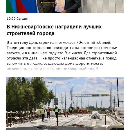
10:00 Сегодня
В Нижневартовске наградили лучших
строителей города
В этом году День строителя отмечает 70-летний юбилей.
Традиционно торжество приходится на второе воскресенье
августа, и в нынешнем году это 9-е число. Для строительной
отрасли эта дата — не просто календарная отметка, а повод
вспомнить о людях, создающих дома, дороги, мосты,
инженерные сети и целые жилые микрорайоны. В
Нижневартовске в преддверии праздника администрация
города ежегодно проводит конкурс «Лучший строитель города
Нижневартовска». К участию приглашаются строительные
организации, работающие в сфере жилищного и
коммунального строительства, а также предприятия по
производству и поставке строительных и отделочных
материалов — независимо от форм собственности и
ведомственной принадлежности, расположенные
непосредственно в Нижневартовске. Накануне в
администрации состоялось награждение победителей.
Заместитель директора департамента, начальник управления