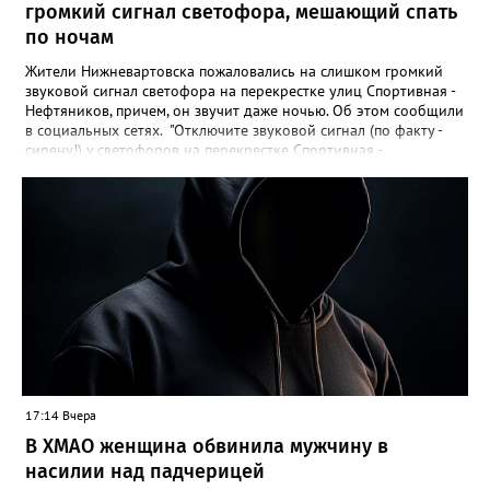
громкий сигнал светофора, мешающий спать
по ночам
Жители Нижневартовска пожаловались на слишком громкий
звуковой сигнал светофора на перекрестке улиц Спортивная -
Нефтяников, причем, он звучит даже ночью. Об этом сообщили
в социальных сетях. "Отключите звуковой сигнал (по факту -
сирену!) у светофоров на перекрестке Спортивная -
Нефтяников со стороны техникума, которая с недавних пор
врубается на ночь! Он мешает спать жителям всех
близлежащих домов! Мало нам по ночам шума от питбайкеров
и авто, чтобы еще из-за вашей свистелки страдать", - сказано в
сообщении. В МБУ "Управление по дорожному хозяйству и
благоустройству" Нижневартовска корреспонденту
Gorod3466.ru сообщили, что звуковые оповещатели на
светофорных объектах оборудованы в соответствии с ГОСТ,
при согласовании с обществом слепых. "Их наличие строго
контролируется прокуратурой. В ночное время они не
работают. Корректировка громкости проводится по мере
возможности", - подчеркнули в учреждении.
17:14 Вчера
В ХМАО женщина обвинила мужчину в
насилии над падчерицей