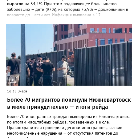
выросло на 34,4%. При этом подавляющее большинство
заболевших — дети (97%), из которых 73,9% — дошкольники в
возрасте до шести лет. Инфекция выявлена в 12
муниципалитетах, включая Сургут, Ханты-Мансийск,
Нижневартовск, Мегион, Нягань, Лангепас, Радужный, а также
Нижневартовский, Октябрьский, Советский, Сургутский и
Ханты-Мансийский районы. В большинстве случаев болезнь
проявляется в виде высыпаний на слизистой рта и
конечностях. На долю энтеровирусного менингита приходится
5,6% случаев. Лабораторные исследования подтвердили
циркуляцию нескольких типов вирусов Коксаки и эховирусов.
Специалисты напоминают о важности соблюдения правил
личной гигиены и рекомендуют при первых симптомах
обращаться к врачу.
16:35 Вчера
Более 70 мигрантов покинули Нижневартовск
в июле принудительно — итоги рейда
Более 70 иностранных граждан выдворены из Нижневартовска
по итогам масштабных рейдов, проведённых в июле.
Правоохранители проверили десятки иностранцев, выявив
многочисленные нарушения — от отсутствия патентов до