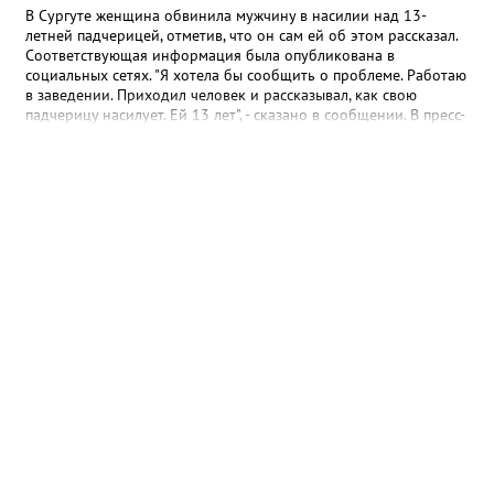
В Сургуте женщина обвинила мужчину в насилии над 13-
летней падчерицей, отметив, что он сам ей об этом рассказал.
Соответствующая информация была опубликована в
социальных сетях. "Я хотела бы сообщить о проблеме. Работаю
в заведении. Приходил человек и рассказывал, как свою
падчерицу насилует. Ей 13 лет", - сказано в сообщении. В пресс-
службе УМВД России по ХМАО корреспонденту Gorod3466.ru
сообщили, что в настоящее время по данному факту
проводится проверка. "Сотрудники полиции устанавливают все
обстоятельства произошедшего", - отметили в пресс-службе
ведомства.