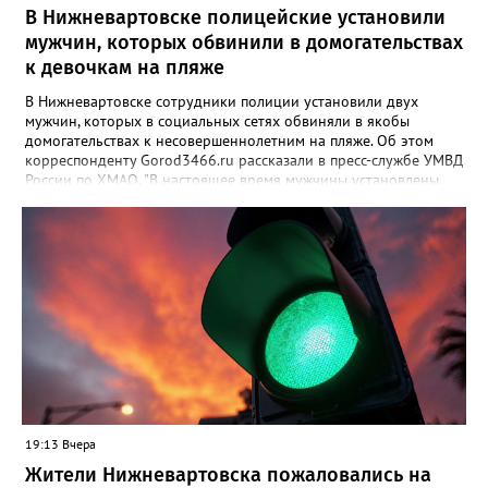
В Нижневартовске полицейские установили
мужчин, которых обвинили в домогательствах
к девочкам на пляже
В Нижневартовске сотрудники полиции установили двух
мужчин, которых в социальных сетях обвиняли в якобы
домогательствах к несовершеннолетним на пляже. Об этом
корреспонденту Gorod3466.ru рассказали в пресс-службе УМВД
России по ХМАО. "В настоящее время мужчины установлены.
По данному факту проверка продолжается. При этом факт
правонарушения пока не подтверждается", - заявили в пресс-
службе ведомства. Ранее Gorod3466.ru сообщал, что жители
Нижневартовска рассказывали в соцсетях, что на озере
Молодежное заметили двух пьяных мужчин, которые
домогались до несовершеннолетних девочек.
19:13 Вчера
Жители Нижневартовска пожаловались на