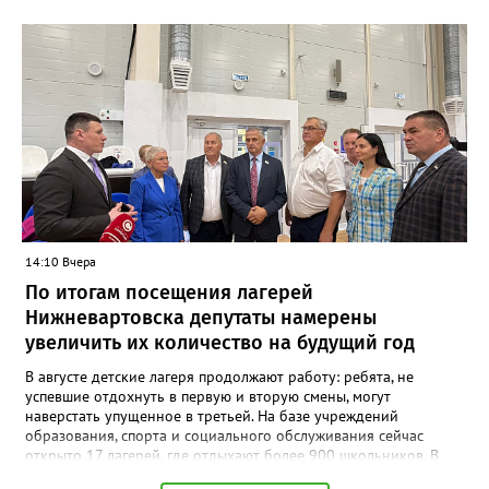
неизбежно переносятся вниз по течению. Часть из них оседает
на дне и поймах, но полностью остановить их движение
невозможно. В отличие от Днепра или Волги, где есть цепочка
водохранилищ, выступающих естественными фильтрами, на
сибирских реках такой барьер отсутствует. «Все это будет на
поймах откладываться, трансформироваться, потом опять
поступать. Процесс будет растянутым. Загрязнения могут
выпадать на поймах либо идти в растворённом виде или в
виде наносных отложений до самого Ледовитого океана», —
сообщает эксперт. Окончательный масштаб угрозы зависит от
природы загрязнения и способности водоёмов к
самоочищению. Однако уже сейчас понятно: риск достижения
вод ХМАО остаётся высоким.
14:10 Вчера
По итогам посещения лагерей
Нижневартовска депутаты намерены
увеличить их количество на будущий год
В августе детские лагеря продолжают работу: ребята, не
успевшие отдохнуть в первую и вторую смены, могут
наверстать упущенное в третьей. На базе учреждений
образования, спорта и социального обслуживания сейчас
открыто 17 лагерей, где отдыхают более 900 школьников. В
ходе рабочей поездки депутаты посетили некоторые из них,