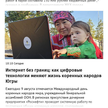
работ в парке составила 150 млн рублей бюджетных денег", -
сказано в сообщении. В департаменте ЖКХ города
корреспонденту Gorod3466.ru рассказали, что уже занимаются
данной проблемой. "Причиной обрушения благоустройства
послужило разрушение железобетонного лотка в котором
проложены не действующие трубопроводы теплоснабжения.
Ж/б лоток проходит параллельно проспекту Победы", - заявили
в департаменте. Там также отметили, что восстановительные
работы выполнит МБУ "Управление по дорожному хозяйству и
благоустройству" до конца следующей недели.
18:18 Сегодня
Интернет без границ: как цифровые
технологии меняют жизнь коренных народов
Югры
Ежегодно 9 августа отмечается Международный день
коренных народов мира, учрежденный Генеральной
ассамблеей ООН. В регионах присутствия дочерние
предприятия «Роснефти» проводят системную работу по
поддержке общин коренных народов, сохранению