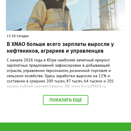
13:38 Сегодня
В ХМАО больше всего зарплаты выросли у
нефтяников, аграриев и управленцев
С начала 2026 года в Югре наиболее заметный прирост
зарплатных предложений зафиксирован в добывающей
отрасли, управлении персоналом, розничной торговле и
сельском хозяйстве. Здесь заработки выросли на 12% и
составили в среднем 200 тысяч, 87 тысяч, 64 тысячи и 201
тысячу рублей соответственно. Об этом Gorod3466.ru
сообщили аналитики hh.ru. В числе лидеров по темпам роста
также туризм, гостиничный и ресторанный бизнес (+11%, до
ПОКАЗАТЬ ЕЩЕ
68,4 тыс. рублей), производство и сервисное обслуживание
(+9%, до 166,4 тыс. рублей), а также финансы и бухгалтерия
(+9%, до 87,6 тыс. рублей). В целом медианная зарплата по
региону увеличилась на 3% и достигла 93,5 тыс. рублей.
Отдельный тренд — рост оплаты на подработке: за год
предложения здесь выросли на 35%. При этом самые высокие