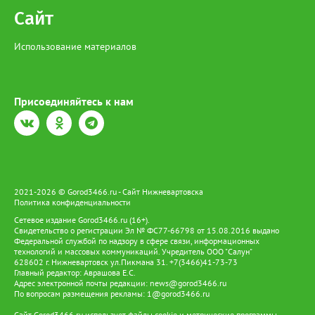
зарплаты по-прежнему предлагают вахтовикам — в среднем
Сайт
175 тыс. рублей (+5% к прошлому году).
Использование материалов
Присоединяйтесь к нам
2021-2026 © Gorod3466.ru - Сайт Нижневартовска
Политика конфиденциальности
Сетевое издание Gorod3466.ru (16+).
Свидетельство о регистрации Эл № ФС77-66798 от 15.08.2016 выдано
Федеральной службой по надзору в сфере связи, информационных
технологий и массовых коммуникаций. Учредитель ООО "Салун"
628602 г. Нижневартовск ул.Пикмана 31. +7(3466)41-73-73
Главный редактор: Аврашова Е.С.
Адрес электронной почты редакции:
news@gorod3466.ru
По вопросам размещения рекламы:
1@gorod3466.ru
Сайт Gorod3466.ru использует файлы cookie и метрические программы