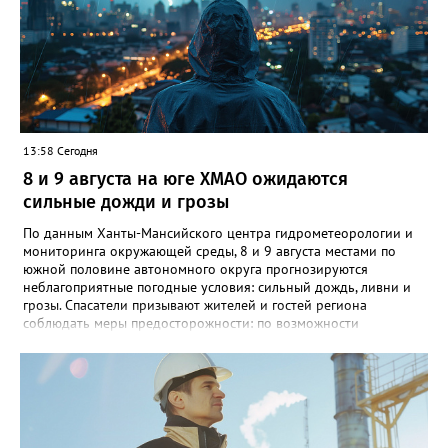
полицию", - добавил источник.
13:58 Сегодня
8 и 9 августа на юге ХМАО ожидаются
сильные дожди и грозы
По данным Ханты-Мансийского центра гидрометеорологии и
мониторинга окружающей среды, 8 и 9 августа местами по
южной половине автономного округа прогнозируются
неблагоприятные погодные условия: сильный дождь, ливни и
грозы. Спасатели призывают жителей и гостей региона
соблюдать меры предосторожности: по возможности
воздержаться от дальних поездок, не парковать автомобили
под деревьями и слабоукреплёнными конструкциями, а также
быть внимательными на дорогах из-за ухудшения видимости и
риска аквапланирования. При возникновении чрезвычайных
ситуаций немедленно звоните по единому номеру экстренных
служб 112.