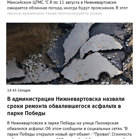
Мансийском ЦГМС. "С 8 по 11 августа в Нижневартовске
ожидается облачная погода, иногда будут прояснения. В этот
период временами также прогнозируется дождь.
Сильные дожди ожидаются ночью 9 и 11 августа. Температура
в этот период составит ночью +9, +14 градусов, днем - +14,
+19", - рассказали синоптики. Ранее Gorod3466.ru сообщал,
что 8 и 9 августа на юге ХМАО ожидаются сильные дожди и
грозы.
18:45 Сегодня
В администрации Нижневартовска назвали
сроки ремонта обвалившегося асфальта в
парке Победы
В Нижневартовске в парке Победы на улице Пионерская
обвалился асфальт. Об этом сообщили в социальных сетях. "В
парке Победы открылся новый арт-объект - "Провал". Стоимость